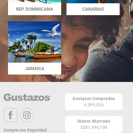
REP. DOMINICANA
CANARIAS
JAMAICA
Gustazos Comprados
4,399,024
Dinero Ahorrado
$281,396,738
Compra con Seguridad