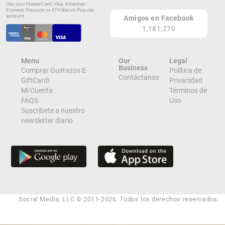
Use your MasterCard, Visa, American
Express, Discover or ATH Banco Popular
account.
Amigos en Facebook
1,181,270
Menu
Our
Legal
Business
Comprar Gustazos E-
Política de
Contáctanos
GiftCard!
Privacidad
Mi Cuenta
Términos de
FAQS
Uso
Suscribete a nuestro
newsletter diario
Social Media, LLC © 2011-2026. Todos los derechos reservados.