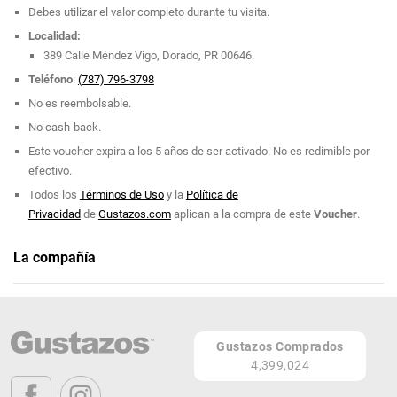
Debes utilizar el valor completo durante tu visita.
Localidad:
389 Calle Méndez Vigo, Dorado, PR 00646.
Teléfono
:
(787) 796-3798
No es reembolsable.
No cash-back.
Este voucher expira a los 5 años de ser activado. No es redimible por
efectivo.
Todos los
Términos de Uso
y la
Política de
Privacidad
de
Gustazos.com
aplican a la compra de este
Voucher
.
La compañía
Nolo's Fried Chicken & Chinese
Teléfono: (787) 796-3798
Gustazos Comprados
Página Web
4,399,024
389 Calle Méndez Vigo