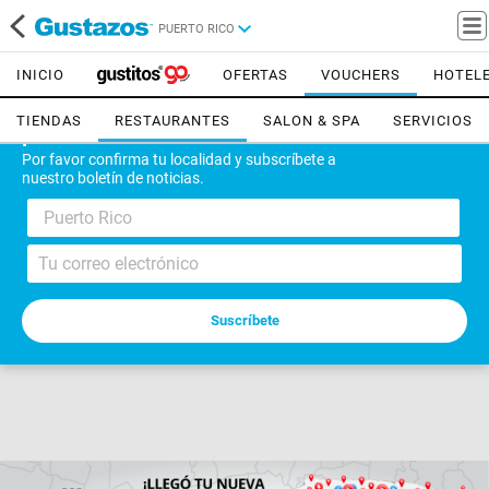
PUERTO RICO
INICIO
OFERTAS
VOUCHERS
HOTEL
TIENDAS
RESTAURANTES
SALON & SPA
SERVICIOS
¡Bienvenido!
Por favor confirma tu localidad y subscríbete a
nuestro boletín de noticias.
Puerto Rico