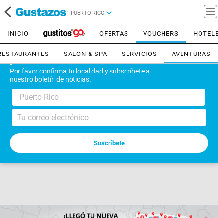
PUERTO RICO
INICIO
OFERTAS
VOUCHERS
HOTEL
RESTAURANTES
SALON & SPA
SERVICIOS
AVENTURAS
¡Bienvenido!
Por favor confirma tu localidad y subscríbete a
nuestro boletín de noticias.
Puerto Rico