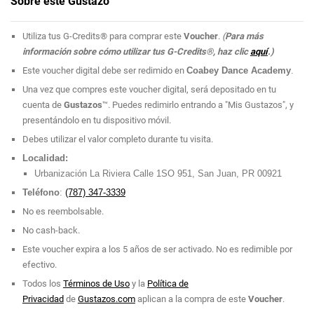
Sobre este Gustazo
Utiliza tus G-Credits® para comprar este
Voucher
.
(
Para más
información sobre cómo utilizar tus G-Credits®, haz clic
aquí
.)
Este voucher digital debe ser redimido en
Coabey Dance Academy
.
Una vez que compres este voucher digital, será depositado en tu
cuenta de
Gustazos
™. Puedes redimirlo entrando a "Mis Gustazos", y
presentándolo en tu dispositivo móvil.
Debes utilizar el valor completo durante tu visita.
Localidad:
Urbanización La Riviera Calle 1SO 951, San Juan, PR 00921
Teléfono
:
(787) 347-3339
No es reembolsable.
No cash-back.
Este voucher expira a los 5 años de ser activado. No es redimible por
efectivo.
Todos los
Términos de Uso
y la
Política de
Privacidad
de
Gustazos.com
aplican a la compra de este
Voucher
.