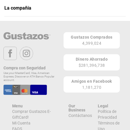
La compañía
Coabey Dance Academy
Página Web
Gustazos Comprados
3 Localidades
4,399,024
PR
Lugares de Redención
Dinero Ahorrado
$281,396,738
Compra con Seguridad
¡Ver todos en el Mapa!
Use your MasterCard, Visa, American
Urb. La Riviera 951 Calle 1 SO
Express, Discover or ATH Banco Popular
San Juan 00921
account.
Amigos en Facebook
PR
1,181,270
¡Localizar en el Mapa!
Menu
Our
Legal
Business
Comprar Gustazos E-
Política de
Contáctanos
GiftCard!
Privacidad
Mi Cuenta
Términos de
FAQS
Uso