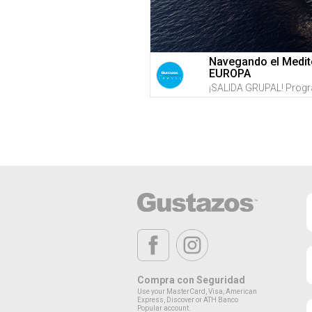
Navegando el Medi
EUROPA
Compra con Seguridad
Use your MasterCard, Visa, American
Express, Discover or ATH Banco
Popular account.