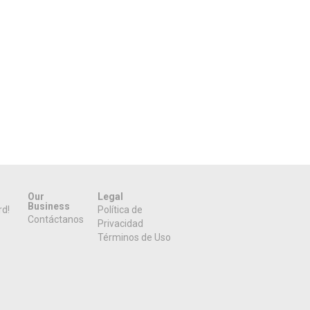
Our
Legal
Business
rd!
Política de
Contáctanos
Privacidad
Términos de Uso