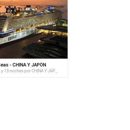
Seas - CHINA Y JAPÓN
Programa de 14 días y 13 noches por CHINA Y JAPÓN por $3,285 por persona. Iniciando el 25 DE MARZO DE 2027 que incluye: Estadía de 3 noches en Beijing + 2 noche en Shanghai + Desayunos + Crucero de 8 noches a bordo del SPECTRUM OF THE SEAS + Traslados + Excursiones con guías de habla hispana + Recibe créditos de vuelta en Gustazos al registrarte GRATIS en GustitosGo