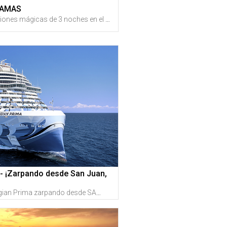
HAMAS
Disfruta de unas vacaciones mágicas de 3 noches en el DISNEY WISH para 2 adultos y 2 niños + Recibe créditos de vuelta en Gustazos al registrarte GRATIS en GustitosGo (Más detalles en 'Sobre Este Gustazo')
- ¡Zarpando desde San Juan,
¡Navega en el Norwegian Prima zarpando desde SAN JUAN! Disfruta de unas vacaciones de 7 noches en crucero con fechas disponibles en el 2026 y 2027 + Recibe créditos de vuelta en Gustazos al registrarte GRATIS en GustitosGo