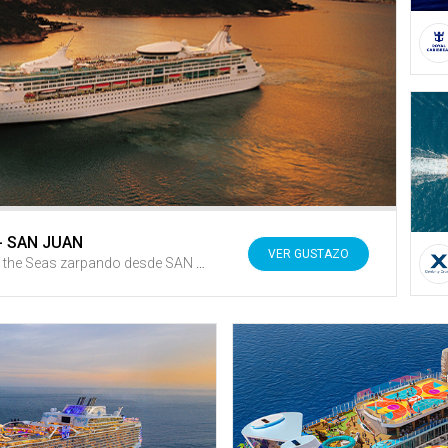
 - SAN JUAN
VER GUSTAZO
¡Navega en el Vision of the Seas zarpando desde SAN JUAN! Disfruta de unas vacaciones de 7 noches en crucero con fechas desde NOVIEMBRE DE 2026 + Recibe créditos de vuelta en Gustazos al registrarte GRATIS en GustitosGo