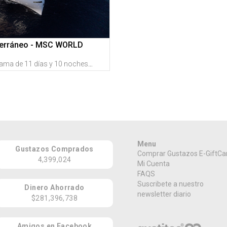
terráneo - MSC WORLD
¡SALIDA GRUPAL! Programa de 11 días y 10 noches por EUROPA por $2,995 por persona el 3 DE JUNIO DE 2027 que incluye: Estadía de 3 noches en Barcelona + Desayunos + Crucero de 7 noches a bordo del MSC WORLD EUROPA + Traslados + Excursiones con guías de habla hispana + Recibe créditos de vuelta en Gustazos al registrarte GRATIS en GustitosGo
Menu
Gustazos Comprados
Comprar Gustazos E-GiftCa
4,399,024
Mi Cuenta
FAQS
Suscribete a nuestro
Dinero Ahorrado
newsletter diario
$281,396,738
Amigos en Facebook