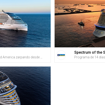
Spectrum of the 
¡Navega en el MSC World America zarpando desde Miami! Disfruta de unas vacaciones de 7 noches en crucero con fechas desde AGOSTO, 2026 + Recibe créditos de vuelta en Gustazos al registrarte GRATIS en GustitosGo