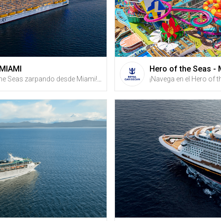
 MIAMI
Hero of the Seas -
¡Navega en el Wonder of the Seas zarpando desde Miami! Disfruta de unas vacaciones de 4 noches en crucero con fechas desde SEPTIEMBRE DE 2026 + Recibe créditos de vuelta en Gustazos al registrarte GRATIS en GustitosGo