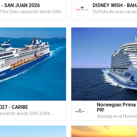
 - SAN JUAN 2026
DISNEY WISH - BA
¡Navega en el Rhapsody of the Seas zarpando desde SAN JUAN! Disfruta de unas vacaciones de 7 noches en crucero con fechas desde SEPTIEMBRE de 2026 + Recibe créditos de vuelta en Gustazos al registrarte GRATIS en GustitosGo
Norwegian Prima 
027 - CARIBE
PR!
¡Navega en el Summit zarpando desde SAN JUAN! Disfruta de unas vacaciones de 7 noches en crucero con fechas desde NOVIEMBRE de 2027 + Recibe créditos de vuelta en Gustazos al registrarte GRATIS en GustitosGo