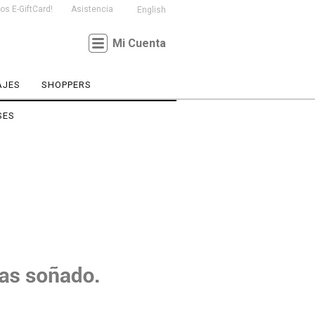
s E-GiftCard!
Asistencia
English
Mi Cuenta
AJES
SHOPPERS
SES