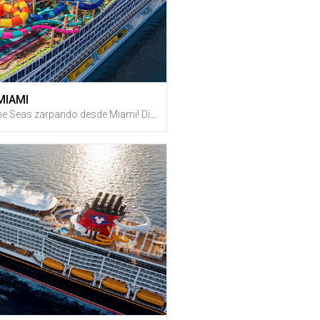
 MIAMI
¡Navega en el Hero of the Seas zarpando desde Miami! Disfruta de unas vacaciones de 7 noches en crucero con fechas desde SEPTIEMBRE DE 2027 + Recibe créditos de vuelta en Gustazos al registrarte GRATIS en GustitosGo