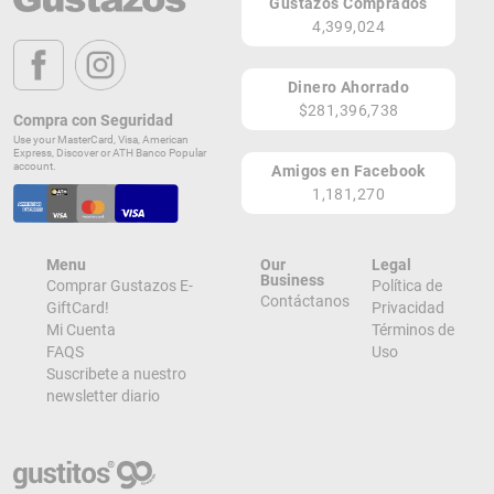
Gustazos Comprados
Página Web
4,399,024
Calle Rosa # 2
Isla Verde 00907
Dinero Ahorrado
PR
$281,396,738
Compra con Seguridad
Lugares de Redención
Use your MasterCard, Visa, American
Express, Discover or ATH Banco Popular
account.
Amigos en Facebook
¡Ver todos en el Mapa!
1,181,270
Calle Rosa #2, Avenida Isla Verde
Carolina 00979
PR
Menu
Our
Legal
¡Localizar en el Mapa!
Business
Comprar Gustazos E-
Política de
Contáctanos
GiftCard!
Privacidad
Mi Cuenta
Términos de
FAQS
Uso
Suscribete a nuestro
newsletter diario