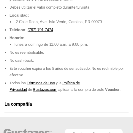
Debes utilizar el valor completo durante tu visita.
Ubicado en el centro de la zona turística de Isla Verde, Platos
Localidad:
Restaurant & Bar se especializa en platos de la cocina
2 Calle Rosa, Ave. Isla Verde, Carolina, PR 00979.
puertorriqueña.
Teléfono
:
(787) 791-7474
Platos Restaurant & Bar cuenta con un amplio y cómodo salón,
servicio a domicilio disponible a través de su página de
Horario:
Internet y servicio para banquetes.
lunes a domingo de 11:00 a.m. a 9:00 p.m.
El restaurante ofrece una amplia selección de vinos y
No es reembolsable.
aperitivos típicos.
No cash-back.
Visítalos en
Facebook
.
Este voucher expira a los 5 años de ser activado. No es redimible por
efectivo.
Todos los
Términos de Uso
y la
Política de
Privacidad
de
Gustazos.com
aplican a la compra de este
Voucher
.
La compañía
Platos Restaurant & Bar
Teléfono: (787) 791-7474