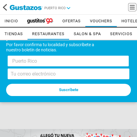
PUERTO RICO
INICIO
OFERTAS
VOUCHERS
HOTEL
TIENDAS
RESTAURANTES
SALON & SPA
SERVICIOS
¡Bienvenido!
Por favor confirma tu localidad y subscríbete a
nuestro boletín de noticias.
Puerto Rico