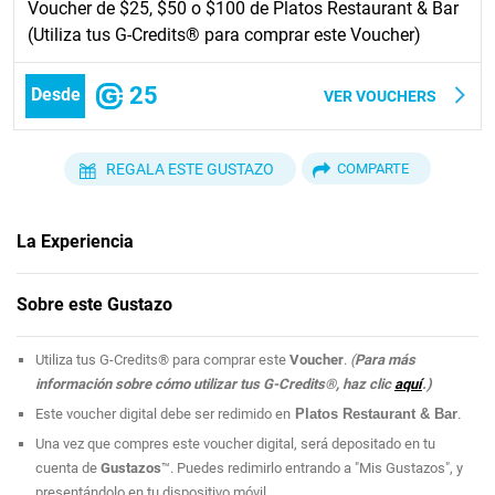
Voucher de $25, $50 o $100 de Platos Restaurant & Bar
(Utiliza tus G-Credits® para comprar este Voucher)
25
Desde
VER VOUCHERS
REGALA ESTE GUSTAZO
COMPARTE
La Experiencia
Si quieres salir de la rutina y probar exquisita comida,
date la vuelta
Sobre este Gustazo
por
Platos Restaurant & Bar
en Isla Verde
. Este restaurante, creado por
manos puertorriqueñas, te ofrece lo mejor y más delicioso de nuestra
Utiliza tus G-Credits® para comprar este
Voucher
.
(
Para más
gastronomía en un ambiente elegante, moderno y agradable. El lugar es
información sobre cómo utilizar tus G-Credits®, haz clic
aquí
.)
ideal para una cena romántica, de negocios, para ir con toda la familia o
Este voucher digital debe ser redimido en
Platos Restaurant & Bar
.
para sorprender a esa visita que viene del extranjero. Sus chefs son de
aquí como el coquí y preparan los más deliciosos platos criollos con una
Una vez que compres este voucher digital, será depositado en tu
presentación artística que te invitará a probarlos. Disfruta de lo mejor de
cuenta de
Gustazos
™. Puedes redimirlo entrando a "Mis Gustazos", y
nuestra cocina con este Gustazo™.
presentándolo en tu dispositivo móvil.