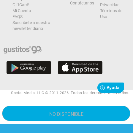
Contáctanos
GiftCard!
Privacidad
Mi Cuenta
Términos de
FAQS
Uso
Suscribete a nuestro
newsletter diario
Social Media, LLC © 2011-2026. Todos los derechos reservados.
NO DISPONIBLE