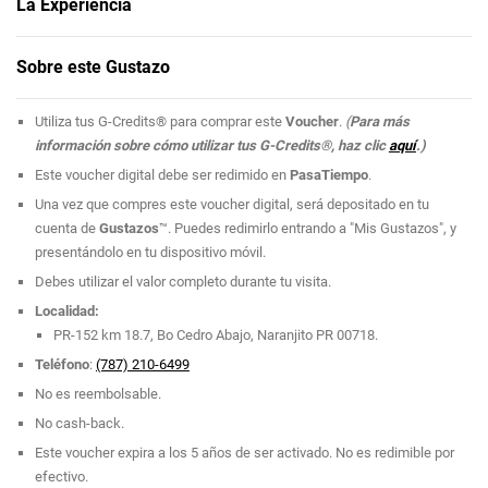
La Experiencia
PasaTiempo
se describe como un espacio recreativo al aire libre con un
Sobre este Gustazo
ambiente familiar y relajado,
ideal para disfrutar con amigos o en familia
lejos del bullicio de la ciudad. Cuenta con terrazas, amplias áreas verdes,
Utiliza tus G-Credits® para comprar este
Voucher
.
(
Para más
zonas de juego y espacios deportivos donde niños y adultos pueden
información sobre cómo utilizar tus G-Credits®, haz clic
aquí
.)
divertirse y socializar.
Este voucher digital debe ser redimido en
PasaTiempo
.
¿Qué se puede encontrar en PasaTiempo, Naranjito?
Una vez que compres este voucher digital, será depositado en tu
cuenta de
Gustazos
™. Puedes redimirlo entrando a "Mis Gustazos", y
Actividades y espacios
presentándolo en tu dispositivo móvil.
El lugar ofrece diversas canchas deportivas, como voleibol de arena y
Debes utilizar el valor completo durante tu visita.
baloncesto 3 × 3, además de áreas abiertas para juegos al aire libre y
Localidad:
paseos por un tablado de madera. Es una opción ideal para quienes
PR-152 km 18.7, Bo Cedro Abajo, Naranjito PR 00718.
buscan actividades recreativas al aire libre o desean planificar paseos y
Teléfono
:
(787) 210-6499
celebraciones como cumpleaños.
No es reembolsable.
Comida y bebidas
No cash-back.
Dentro de PasaTiempo se encuentran opciones de comida casual como
Este voucher expira a los 5 años de ser activado. No es redimible por
pizzas, palitos de queso y quesadillas, acompañadas de bebidas
efectivo.
refrescantes como mojitos, cervezas y piña colada.