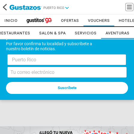
PUERTO RICO
INICIO
OFERTAS
VOUCHERS
HOTEL
RESTAURANTES
SALON & SPA
SERVICIOS
AVENTURAS
¡Bienvenido!
Por favor confirma tu localidad y subscríbete a
nuestro boletín de noticias.
Puerto Rico