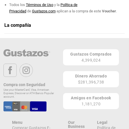
Todos los
Términos de Uso
y la
Política de
Eventos y celebraciones
Privacidad
de
Gustazos.com
aplican a la compra de este
Voucher
.
El espacio también está disponible para la realización de eventos privados
como cumpleaños, bodas íntimas o reuniones. Dispone de salones con
La compañía
aire acondicionado, terrazas y gazebos que se adaptan tanto a
actividades pequeñas como a eventos de mayor tamaño.
PasaTiempo
Teléfono: (787) 210-6499
PasaTiempo
es un espacio donde se combinan el deporte, juegos,
Gustazos Comprados
comida casual y celebraciones tanto bajo techo como al aire libre. Es
Página Web
4,399,024
especialmente recomendado para grupos, cumpleaños y días de diversión
con niños.
Carr. 152 Km. 18.7 Bo. Cedro Abajo
Naranjito 00719
Dinero Ahorrado
PR
Visítalos hoy!
$281,396,738
Compra con Seguridad
Lugares de Redención
Use your MasterCard, Visa, American
Express, Discover or ATH Banco Popular
account.
Amigos en Facebook
¡Ver todos en el Mapa!
1,181,270
Carr 152, km 18.7, Bo Cedro Abajo
Naranjito 00719
PR
Menu
Our
Legal
¡Localizar en el Mapa!
Business
Comprar Gustazos E-
Política de