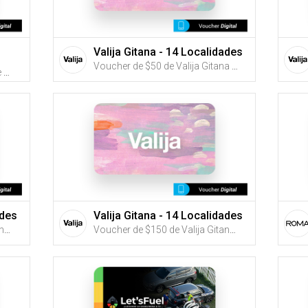
Valija Gitana - 14 Localidades
Voucher de $50 de Valija Gitana (Utiliza tus G-Credits® para comprar este Voucher)
Voucher de $25, $50 o $100 de Farmarket Bella Vista (Utiliza tus G-Credits® para comprar este Voucher)
ades
Valija Gitana - 14 Localidades
Voucher de $100 de Valija Gitana (Utiliza tus G-Credits® para comprar este Voucher)
Voucher de $150 de Valija Gitana (Utiliza tus G-Credits® para comprar este Voucher)