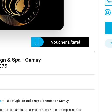
De
sign & Spa - Camuy
 $75
pa
– Tu Refugio de Belleza y Bienestar en Camuy
 es mucho más que un servicio de belleza; es una experiencia de