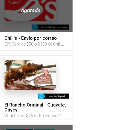
Agotado
Chili's - Envío por correo
Gift Card de $50 o $100 de Chili's (Utiliza tus G-Credits® para comprar este Gift Card. Compra online con envío por correo)
El Rancho Original - Guavate,
Cayey
Voucher de $25 de El Rancho Original (Utiliza tus G-Credits® para comprar este Voucher)