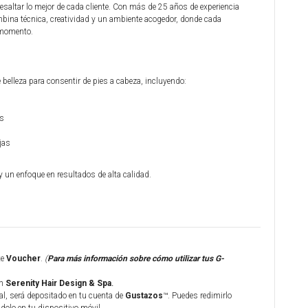
esaltar lo mejor de cada cliente. Con más de 25 años de experiencia
combina técnica, creatividad y un ambiente acogedor, donde cada
 momento.
belleza para consentir de pies a cabeza, incluyendo:
os
jas
y un enfoque en resultados de alta calidad.
te
Voucher
.
(
Para más información sobre cómo utilizar tus G-
n
Serenity Hair Design & Spa
.
al, será depositado en tu cuenta de
Gustazos
™. Puedes redimirlo