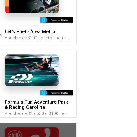
Let's Fuel - Área Metro
Voucher de $100 de Let's Fuel (Utiliza tus G-Credits® para comprar este Voucher)
Formula Fun Adventure Park
& Racing Carolina
Voucher de $25, $50 o $100 de Formula Fun Adventure Park & Racing Carolina (Utiliza tus G-Credits® para comprar este Voucher)