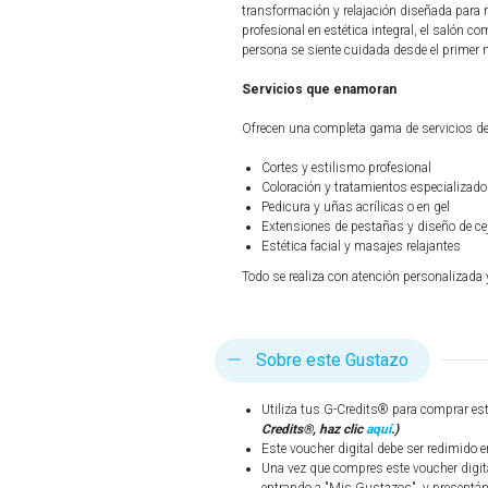
transformación y relajación diseñada para r
profesional en estética integral, el salón 
persona se siente cuidada desde el primer
Servicios que enamoran
Ofrecen una completa gama de servicios de 
Cortes y estilismo profesional
Coloración y tratamientos especializad
Pedicura y uñas acrílicas o en gel
Extensiones de pestañas y diseño de ce
Estética facial y masajes relajantes
Todo se realiza con atención personalizada 
Sobre este Gustazo
Utiliza tus G-Credits® para comprar es
Credits®, haz clic
aquí
.)
Este voucher digital debe ser redimido e
Una vez que compres este voucher digit