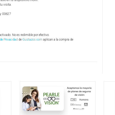
olo en tu dispositivo móvil.
tu visita.
uy 00627
activado. No es redimible por efectivo.
 de Privacidad
de
Gustazos.com
aplican a la compra de