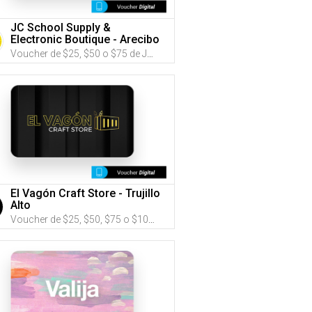
JC School Supply &
Electronic Boutique - Arecibo
Voucher de $25, $50 o $75 de JC School Supply & Electronic Boutique (Utiliza tus G-Credits® para comprar este Voucher)
El Vagón Craft Store - Trujillo
Alto
Voucher de $25, $50, $75 o $100 de El Vagón Craft Store (Utiliza tus G-Credits® para comprar este Voucher)