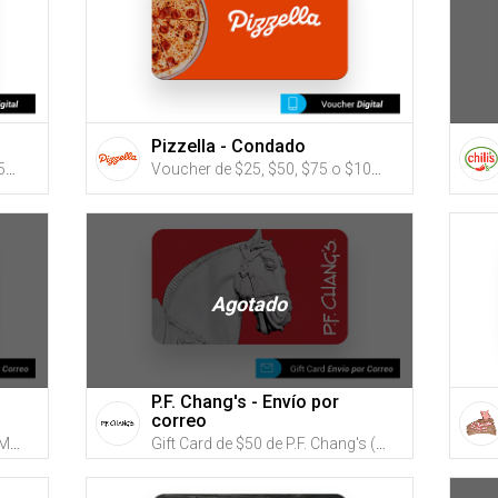
Pizzella - Condado
Voucher de $50, $75, $100, $150 o $200 para Zen Spa (Utiliza tus G-Credits® para comprar este Voucher)
Voucher de $25, $50, $75 o $100 de Pizzella Condado (puedes utilizar tus G-Credits para comprar este eGift Card que será enviado por email)
Agotado
P.F. Chang's - Envío por
correo
Gift Card de $50 de Romano's Macaroni Grill (Utiliza tus G-Credits® para comprar este Gift Card. Compra online con envío por correo)
Gift Card de $50 de P.F. Chang's (Utiliza tus G-Credits® para comprar este Gift Card. Compra online con envío por correo)