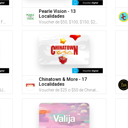
Pearle Vision - 13
Localidades
Voucher de $25, $50 y $100 de Farmacias Caridad (Utiliza tus G-Credits® para comprar este Voucher)
Voucher de $50, $100, $150, $250 o $500 de Pearle Vision (Utiliza tus G-Credits® para comprar este Voucher)
Chinatown & More - 17
Localidades
Voucher de $25, $50 o $75 de JJ Office School Supply & More (Utiliza tus G-Credits® para comprar este Voucher)
Voucher de $25 o $50 de Chinatown & More (Utiliza tus G-Credits® para comprar este Voucher)