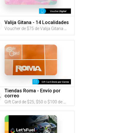
Valija Gitana - 14 Localidades
Voucher de $75 de Valija Gitana (Utiliza tus G-Credits® para comprar este Voucher)
Tiendas Roma - Envío por
correo
Gift Card de $25, $50 o $100 de Tiendas Roma (Utiliza tus G-Credits® para comprar este Gift Card. Compra online con envío por correo)