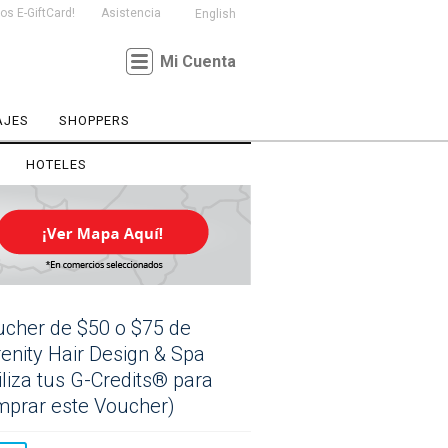
s E-GiftCard!
Asistencia
English
Mi Cuenta
AJES
SHOPPERS
HOTELES
cher de $50 o $75 de
enity Hair Design & Spa
iliza tus G-Credits® para
mprar este Voucher)