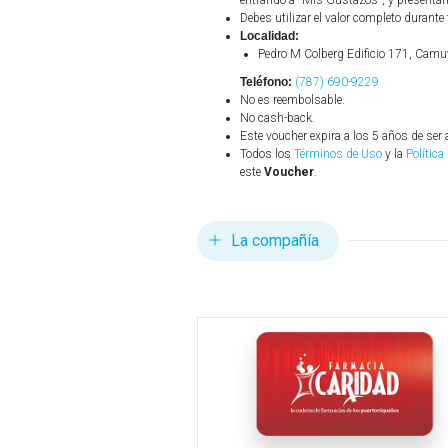
entrando a "Mis Gustazos", y presentánd
Debes utilizar el valor completo durante 
Localidad:
Pedro M Colberg Edificio 171, Cam
Teléfono:
(787) 690-9229
No es reembolsable.
No cash-back.
Este voucher expira a los 5 años de ser 
Todos los
Términos de Uso
y la
Política
este
Voucher
.
La compañía