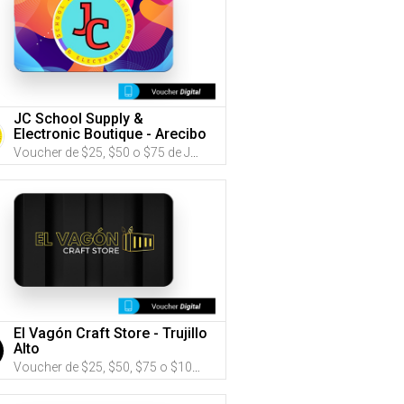
JC School Supply &
Electronic Boutique - Arecibo
Voucher de $25, $50 o $75 de JC School Supply & Electronic Boutique (Utiliza tus G-Credits® para comprar este Voucher)
El Vagón Craft Store - Trujillo
Alto
Voucher de $25, $50, $75 o $100 de El Vagón Craft Store (Utiliza tus G-Credits® para comprar este Voucher)