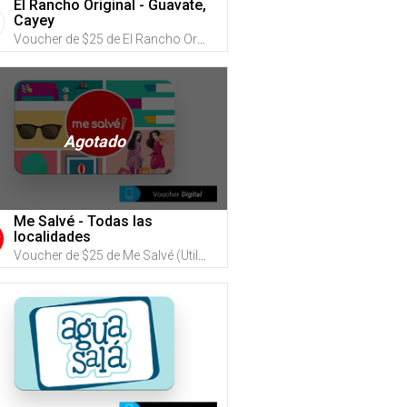
El Rancho Original - Guavate,
Cayey
Voucher de $25 de El Rancho Original (Utiliza tus G-Credits® para comprar este Voucher)
Agotado
Me Salvé - Todas las
localidades
Voucher de $25 de Me Salvé (Utiliza tus G-Credits® para comprar este Voucher) ¡Nuevo formato digital!