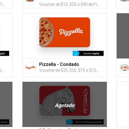
Voucher de $15, $25 o $40 de Flamers (Utiliza tus G-Credits® para comprar este Voucher)
Voucher de $15, $25 o $40 de Flamers (Utiliza tus G-Credits® para comprar este Voucher)
Pizzella - Condado
Voucher de $50, $75, $100, $150 o $200 para Zen Spa (Utiliza tus G-Credits® para comprar este Voucher)
Voucher de $25, $50, $75 o $100 de Pizzella Condado (puedes utilizar tus G-Credits para comprar este eGift Card que será enviado por email)
Agotado