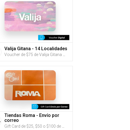
Valija Gitana - 14 Localidades
Voucher de $75 de Valija Gitana (Utiliza tus G-Credits® para comprar este Voucher)
Tiendas Roma - Envío por
correo
Gift Card de $25, $50 o $100 de Tiendas Roma (Utiliza tus G-Credits® para comprar este Gift Card. Compra online con envío por correo)