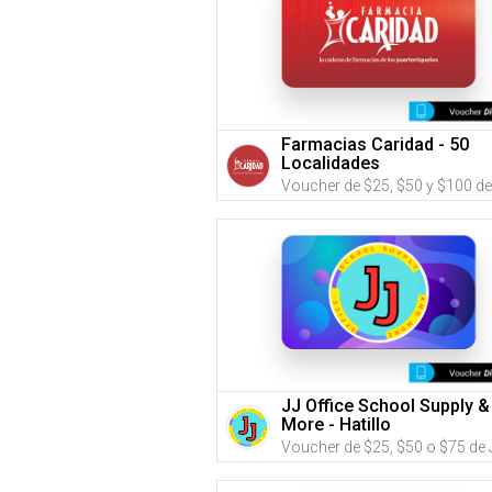
Farmacias Caridad - 50
Localidades
JJ Office School Supply &
More - Hatillo