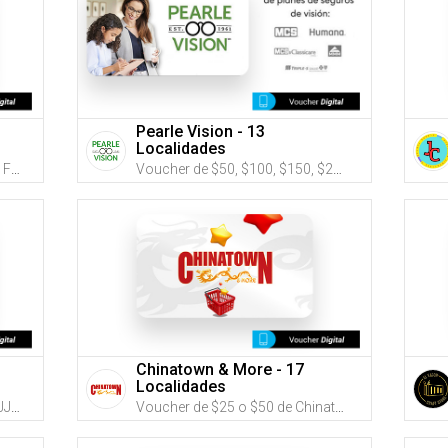
Pearle Vision - 13
Localidades
Voucher de $25, $50 y $100 de Farmacias Caridad (Utiliza tus G-Credits® para comprar este Voucher)
Voucher de $50, $100, $150, $250 o $500 de Pearle Vision (Utiliza tus G-Credits® para comprar este Voucher)
Chinatown & More - 17
Localidades
Voucher de $25, $50 o $75 de JJ Office School Supply & More (Utiliza tus G-Credits® para comprar este Voucher)
Voucher de $25 o $50 de Chinatown & More (Utiliza tus G-Credits® para comprar este Voucher)