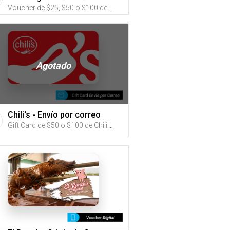
Voucher de $25, $50 o $100 de Formula Fun Adventure Park & Racing Carolina (Utiliza tus G-Credits® para comprar este Voucher)
Agotado
Chili's - Envío por correo
Gift Card de $50 o $100 de Chili's (Utiliza tus G-Credits® para comprar este Gift Card. Compra online con envío por correo)