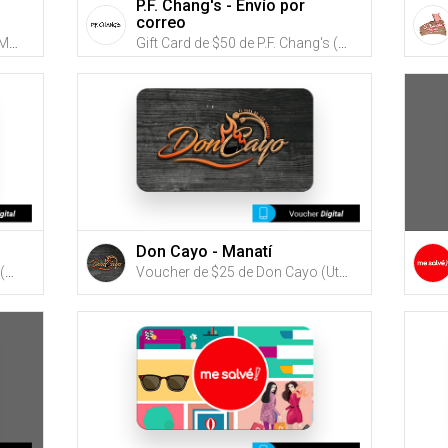
P.F. Chang's - Envío por
correo
Gift Card de $50 de Romano's Macaroni Grill (Utiliza tus G-Credits® para comprar este Gift Card. Compra online con envío por correo)
Gift Card de $50 de P.F. Chang's (Utiliza tus G-Credits® para comprar este Gift Card. Compra online con envío por correo)
Don Cayo - Manatí
Voucher de $25 de Pantojarse (Utiliza tus G-Credits® para comprar este Voucher)
Voucher de $25 de Don Cayo (Utiliza tus G-Credits® para comprar este Voucher)