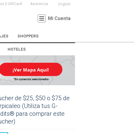
s E-GiftCard!
Asistencia
English
Mi Cuenta
AJES
SHOPPERS
HOTELES
cher de $25, $50 o $75 de
rpicaleo (Utiliza tus G-
dits® para comprar este
ucher)