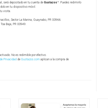
al, será depositado en tu cuenta de
Gustazos
™. Puedes redimirlo
olo en tu dispositivo móvil.
tu visita.
onacillos, Sector La Marina, Guaynabo, PR 00966.
, Toa Baja, PR 00949.
activado. No es redimible por efectivo.
 de Privacidad
de
Gustazos.com
aplican a la compra de