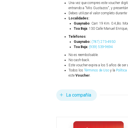
Una vez que compres este voucher digit
entrando a "Mis Gustazos", y presentánd
Debes utilizar el valor completo durante 
Localidades:
Guaynabo
: Carr. 19 Km. 0.4,Bo. M
Toa Baja
: 130 Calle Manuel Enrique
Teléfonos
:
Guaynabo:
(787) 273-4930
Toa Baja:
(939) 539-9694
No es reembolsable.
No cash-back.
Este voucher expira a los 5 años de ser 
Todos los
Términos de Uso
y la
Política
este
Voucher
.
La compañía