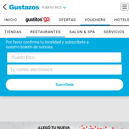
PUERTO RICO
INICIO
OFERTAS
VOUCHERS
HOTEL
TIENDAS
RESTAURANTES
SALON & SPA
SERVICIOS
¡Bienvenido!
Por favor confirma tu localidad y subscríbete a
nuestro boletín de noticias.
Puerto Rico