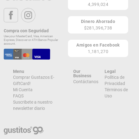
4,399,024
San Juan 00907
PR
Dinero Ahorrado
Lugares de Redención
$281,396,738
Compra con Seguridad
Use your MasterCard, Visa, American
¡Ver todos en el Mapa!
Express, Discover or ATH Banco Popular
1309 Ave Ashford
account.
Amigos en Facebook
San Juan 00907
1,181,270
PR
¡Localizar en el Mapa!
Menu
Our
Legal
Business
Comprar Gustazos E-
Política de
Contáctanos
GiftCard!
Privacidad
Mi Cuenta
Términos de
FAQS
Uso
Suscribete a nuestro
newsletter diario