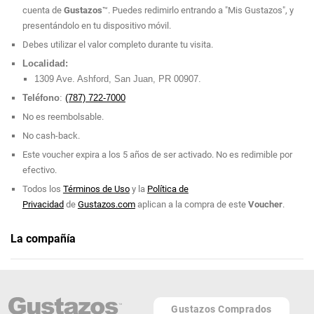
cuenta de
Gustazos
™. Puedes redimirlo entrando a "Mis Gustazos", y
presentándolo en tu dispositivo móvil.
Debes utilizar el valor completo durante tu visita.
Localidad:
1309 Ave. Ashford, San Juan, PR 00907.
Teléfono
:
(787) 722-7000
No es reembolsable.
No cash-back.
Este voucher expira a los 5 años de ser activado. No es redimible por
efectivo.
Todos los
Términos de Uso
y la
Política de
Privacidad
de
Gustazos.com
aplican a la compra de este
Voucher
.
La compañía
San Juan Marriott Resort & Stellaris Casino
Teléfono: (787) 722-7000
Gustazos Comprados
1309 Ashford Avenue, Condado