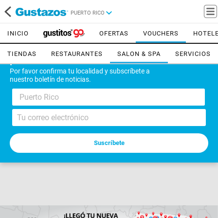
PUERTO RICO
INICIO
OFERTAS
VOUCHERS
HOTEL
TIENDAS
RESTAURANTES
SALON & SPA
SERVICIOS
¡Bienvenido!
Por favor confirma tu localidad y subscríbete a
nuestro boletín de noticias.
Puerto Rico