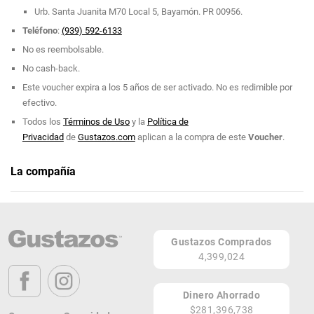
Urb. Santa Juanita M70 Local 5, Bayamón. PR 00956.
Teléfono
:
(939) 592-6133
No es reembolsable.
No cash-back.
Este voucher expira a los 5 años de ser activado. No es redimible por
efectivo.
Todos los
Términos de Uso
y la
Política de
Privacidad
de
Gustazos.com
aplican a la compra de este
Voucher
.
La compañía
Marie's Lashes
Teléfono: (939) 592-6133
Gustazos Comprados
Página Web
4,399,024
Urbanización Santa Juanita M70 Local 5
Bayamón 00956
Dinero Ahorrado
PR
$281,396,738