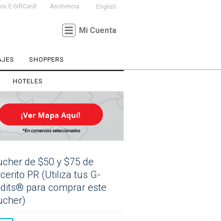
s E-GiftCard!
Asistencia
English
Mi Cuenta
AJES
SHOPPERS
HOTELES
cher de $50 y $75 de
cerito PR (Utiliza tus G-
dits® para comprar este
ucher)