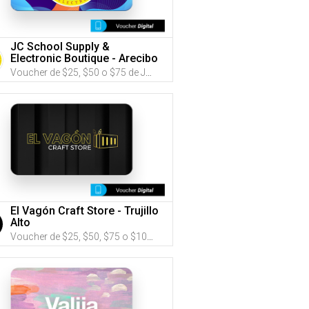
JC School Supply &
Electronic Boutique - Arecibo
Voucher de $25, $50 o $75 de JC School Supply & Electronic Boutique (Utiliza tus G-Credits® para comprar este Voucher)
El Vagón Craft Store - Trujillo
Alto
Voucher de $25, $50, $75 o $100 de El Vagón Craft Store (Utiliza tus G-Credits® para comprar este Voucher)