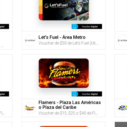
Let's Fuel - Área Metro
Voucher de $50 de Let's Fuel (Utiliza tus G-Credits® para comprar este Voucher)
Voucher de $15 o $30 de Buns Burger Shop (Utiliza tus G-Credits® para comprar este Voucher)
Flamers - Plaza Las Américas
o Plaza del Caribe
Voucher de $15, $25 o $40 de Flamers (Utiliza tus G-Credits® para comprar este Voucher)
Voucher de $15, $25 o $40 de Flamers (Utiliza tus G-Credits® para comprar este Voucher)