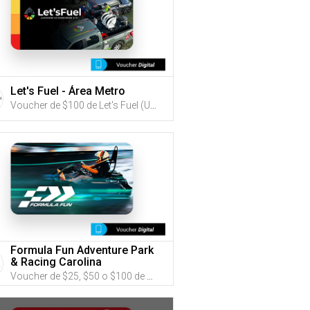
Let's Fuel - Área Metro
Voucher de $100 de Let's Fuel (Utiliza tus G-Credits® para comprar este Voucher)
Formula Fun Adventure Park
& Racing Carolina
Voucher de $25, $50 o $100 de Formula Fun Adventure Park & Racing Carolina (Utiliza tus G-Credits® para comprar este Voucher)