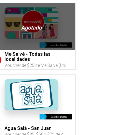
Agotado
Me Salvé - Todas las
localidades
Voucher de $25 de Me Salvé (Utiliza tus G-Credits® para comprar este Voucher) ¡Nuevo formato digital!
Agua Salá - San Juan
Voucher de $35, $50 y $75 de Agua Salá (Utiliza tus G-Credits® para comprar este Voucher)