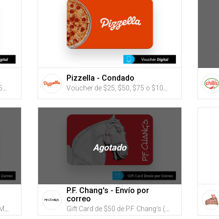
Pizzella - Condado
Voucher de $50, $75, $100, $150 o $200 para Zen Spa (Utiliza tus G-Credits® para comprar este Voucher)
Voucher de $25, $50, $75 o $100 de Pizzella Condado (puedes utilizar tus G-Credits para comprar este eGift Card que será enviado por email)
Agotado
P.F. Chang's - Envío por
correo
Gift Card de $50 de Romano's Macaroni Grill (Utiliza tus G-Credits® para comprar este Gift Card. Compra online con envío por correo)
Gift Card de $50 de P.F. Chang's (Utiliza tus G-Credits® para comprar este Gift Card. Compra online con envío por correo)