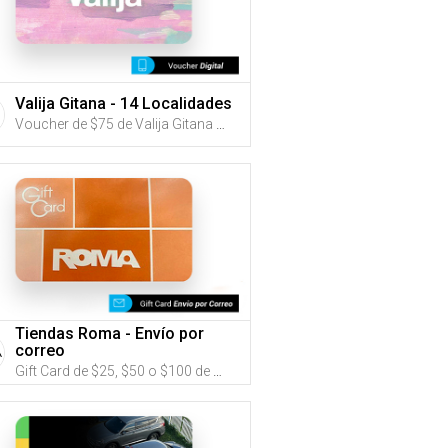
Valija Gitana - 14 Localidades
Voucher de $75 de Valija Gitana (Utiliza tus G-Credits® para comprar este Voucher)
Tiendas Roma - Envío por
correo
Gift Card de $25, $50 o $100 de Tiendas Roma (Utiliza tus G-Credits® para comprar este Gift Card. Compra online con envío por correo)