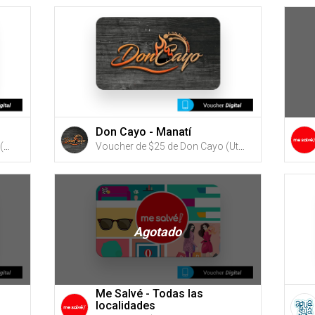
Don Cayo - Manatí
Voucher de $25 de Pantojarse (Utiliza tus G-Credits® para comprar este Voucher)
Voucher de $25 de Don Cayo (Utiliza tus G-Credits® para comprar este Voucher)
Agotado
Me Salvé - Todas las
localidades