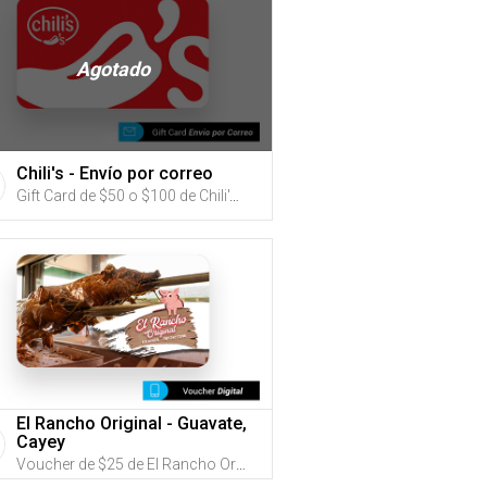
Agotado
Chili's - Envío por correo
Gift Card de $50 o $100 de Chili's (Utiliza tus G-Credits® para comprar este Gift Card. Compra online con envío por correo)
El Rancho Original - Guavate,
Cayey
Voucher de $25 de El Rancho Original (Utiliza tus G-Credits® para comprar este Voucher)