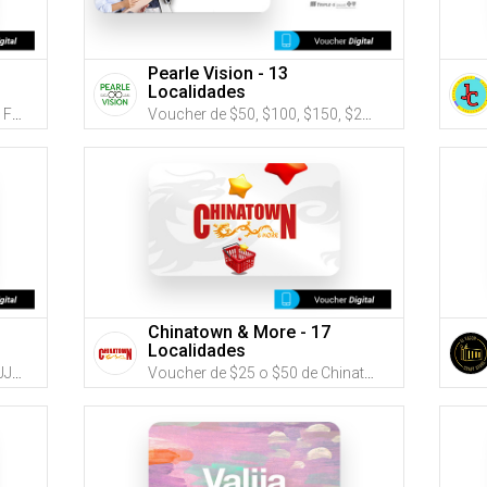
Pearle Vision - 13
Localidades
Voucher de $25, $50 y $100 de Farmacias Caridad (Utiliza tus G-Credits® para comprar este Voucher)
Voucher de $50, $100, $150, $250 o $500 de Pearle Vision (Utiliza tus G-Credits® para comprar este Voucher)
Chinatown & More - 17
Localidades
Voucher de $25, $50 o $75 de JJ Office School Supply & More (Utiliza tus G-Credits® para comprar este Voucher)
Voucher de $25 o $50 de Chinatown & More (Utiliza tus G-Credits® para comprar este Voucher)