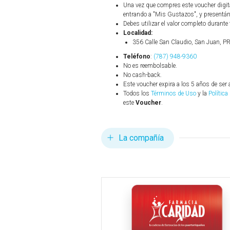
Una vez que compres este voucher digit
entrando a "Mis Gustazos", y presentánd
Debes utilizar el valor completo durante 
Localidad:
356 Calle San Claudio, San Juan, P
Teléfono
:
(787) 948-9360
No es reembolsable.
No cash-back.
Este voucher expira a los 5 años de ser 
Todos los
Términos de Uso
y la
Política
este
Voucher
.
La compañía