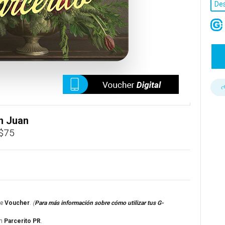
De
n Juan
 $75
te
Voucher
.
(
Para más información sobre cómo utilizar tus G-
en
Parcerito PR
.