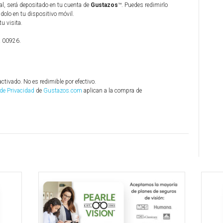
al, será depositado en tu cuenta de
Gustazos
™. Puedes redimirlo
olo en tu dispositivo móvil.
tu visita.
R 00926.
activado. No es redimible por efectivo.
 de Privacidad
de
Gustazos.com
aplican a la compra de