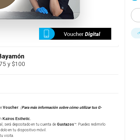
- Bayamón
75 y $100
te
Voucher
.
(
Para más información sobre cómo utilizar tus G-
n
Kairos Esthetic
.
al, será depositado en tu cuenta de
Gustazos
™. Puedes redimirlo
olo en tu dispositivo móvil.
tu visita.