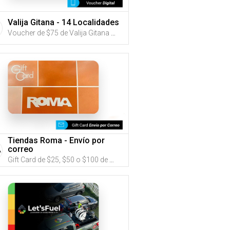
Valija Gitana - 14 Localidades
Voucher de $75 de Valija Gitana (Utiliza tus G-Credits® para comprar este Voucher)
Tiendas Roma - Envío por
correo
Gift Card de $25, $50 o $100 de Tiendas Roma (Utiliza tus G-Credits® para comprar este Gift Card. Compra online con envío por correo)