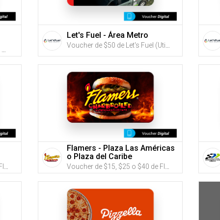
Let's Fuel - Área Metro
Voucher de $50 de Let's Fuel (Utiliza tus G-Credits® para comprar este Voucher)
Voucher de $15 o $30 de Buns Burger Shop (Utiliza tus G-Credits® para comprar este Voucher)
Flamers - Plaza Las Américas
o Plaza del Caribe
Voucher de $15, $25 o $40 de Flamers (Utiliza tus G-Credits® para comprar este Voucher)
Voucher de $15, $25 o $40 de Flamers (Utiliza tus G-Credits® para comprar este Voucher)