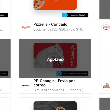
Pizzella - Condado
Voucher de $50, $75, $100, $150 o $200 para Zen Spa (Utiliza tus G-Credits® para comprar este Voucher)
Voucher de $25, $50, $75 o $100 de Pizzella Condado (puedes utilizar tus G-Credits para comprar este eGift Card que será enviado por email)
Agotado
P.F. Chang's - Envío por
correo
Gift Card de $50 de Romano's Macaroni Grill (Utiliza tus G-Credits® para comprar este Gift Card. Compra online con envío por correo)
Gift Card de $50 de P.F. Chang's (Utiliza tus G-Credits® para comprar este Gift Card. Compra online con envío por correo)