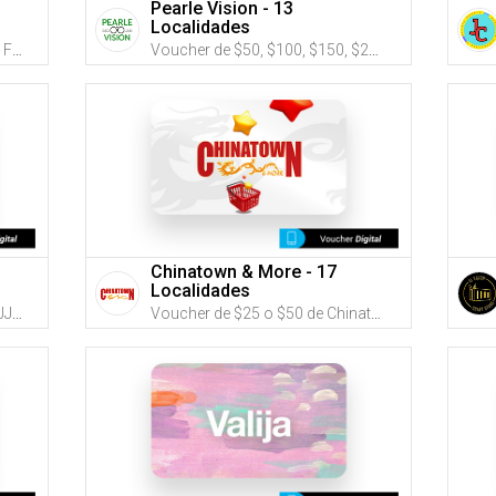
Pearle Vision - 13
Localidades
Voucher de $25, $50 y $100 de Farmacias Caridad (Utiliza tus G-Credits® para comprar este Voucher)
Voucher de $50, $100, $150, $250 o $500 de Pearle Vision (Utiliza tus G-Credits® para comprar este Voucher)
Chinatown & More - 17
Localidades
Voucher de $25, $50 o $75 de JJ Office School Supply & More (Utiliza tus G-Credits® para comprar este Voucher)
Voucher de $25 o $50 de Chinatown & More (Utiliza tus G-Credits® para comprar este Voucher)