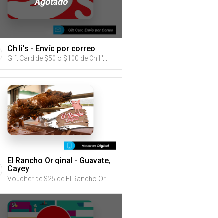
Agotado
Chili's - Envío por correo
Gift Card de $50 o $100 de Chili's (Utiliza tus G-Credits® para comprar este Gift Card. Compra online con envío por correo)
El Rancho Original - Guavate,
Cayey
Voucher de $25 de El Rancho Original (Utiliza tus G-Credits® para comprar este Voucher)