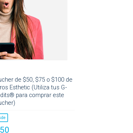
cher de $50, $75 o $100 de
ros Esthetic (Utiliza tus G-
dits® para comprar este
ucher)
sde
50