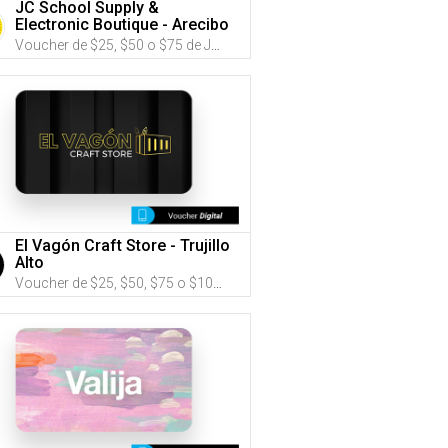
JC School Supply &
Electronic Boutique - Arecibo
Voucher de $25, $50 o $75 de JC School Supply & Electronic Boutique (Utiliza tus G-Credits® para comprar este Voucher)
El Vagón Craft Store - Trujillo
Alto
Voucher de $25, $50, $75 o $100 de El Vagón Craft Store (Utiliza tus G-Credits® para comprar este Voucher)