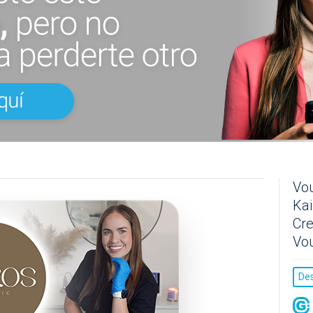
Vou
Kai
Cre
Vo
De