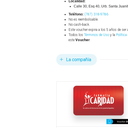
Localidad:
Calle 30, Esq 40, Urb. Santa Juan
Teléfono:
(787) 318-9786
No es reembolsable.
No cash-back.
Este voucher expira a los 5 años de ser 
Todos los
Términos de Uso
y la
Política
este
Voucher
.
La compañía