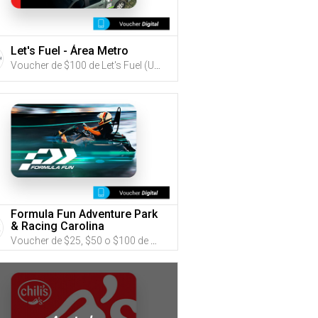
Let's Fuel - Área Metro
Voucher de $100 de Let's Fuel (Utiliza tus G-Credits® para comprar este Voucher)
Formula Fun Adventure Park
& Racing Carolina
Voucher de $25, $50 o $100 de Formula Fun Adventure Park & Racing Carolina (Utiliza tus G-Credits® para comprar este Voucher)