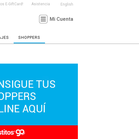
s E-GiftCard!
Asistencia
English
Mi Cuenta
AJES
SHOPPERS