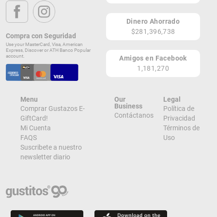
PR
Dinero Ahorrado
Lugares de Redención
$281,396,738
Compra con Seguridad
Use your MasterCard, Visa, American
¡Ver todos en el Mapa!
Express, Discover or ATH Banco Popular
Carr 102 Km 14.0 Joyuda
account.
Amigos en Facebook
cabo rojo 00623
1,181,270
PR
¡Localizar en el Mapa!
Menu
Our
Legal
Business
Comprar Gustazos E-
Política de
Contáctanos
GiftCard!
Privacidad
Mi Cuenta
Términos de
FAQS
Uso
Suscribete a nuestro
newsletter diario