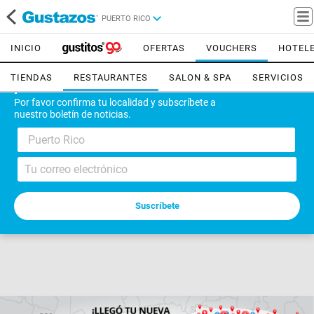
PUERTO RICO
INICIO
OFERTAS
VOUCHERS
HOTEL
TIENDAS
RESTAURANTES
SALON & SPA
SERVICIOS
¡Bienvenido!
Por favor confirma tu localidad y subscríbete a
nuestro boletín de noticias.
Puerto Rico