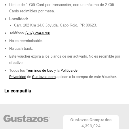
Límite de 1 Gift Card por transacción, con un máximo de 2 Gift
Cards redimibles por mesa.
Localidad:
Carr. 102 Km 14.0 Joyuda, Cabo Rojo, PR 00623.
Teléfono
:
(787) 254-5756
No es reembolsable.
No cash-back.
Este voucher expira a los 5 años de ser activado. No es redimible por
efectivo.
Todos los
Términos de Uso
y la
Política de
Privacidad
de
Gustazos.com
aplican a la compra de este
Voucher
.
La compañía
Restaurante Puesta del Sol
Teléfono: (787) 254-5756
Gustazos Comprados
Carr 102 Km 14.0 Joyuda
4,399,024
cabo rojo 00623