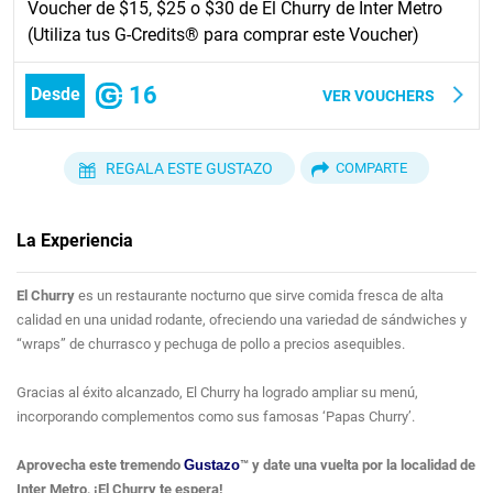
Voucher de $15, $25 o $30 de El Churry de Inter Metro
(Utiliza tus G-Credits® para comprar este Voucher)
16
Desde
VER VOUCHERS
REGALA ESTE GUSTAZO
COMPARTE
La Experiencia
El Churry
es un restaurante nocturno que sirve comida fresca de alta
calidad en una unidad rodante, ofreciendo una variedad de sándwiches y
“wraps” de churrasco y pechuga de pollo a precios asequibles.
Gracias al éxito alcanzado, El Churry ha logrado ampliar su menú,
incorporando complementos como sus famosas ‘Papas Churry’.
Aprovecha este tremendo
Gustazo
™ y date una vuelta por la localidad de
Inter Metro, ¡El Churry te espera!