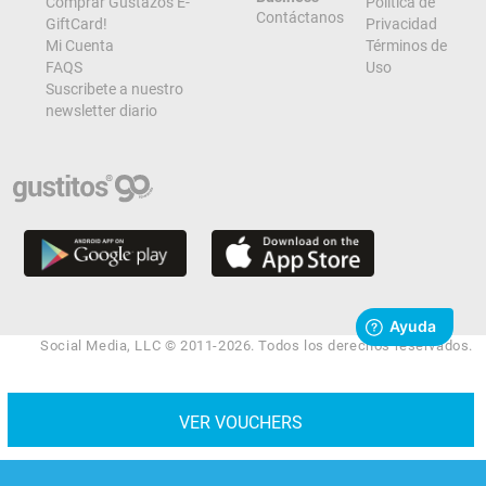
Comprar Gustazos E-
Política de
Contáctanos
GiftCard!
Privacidad
Mi Cuenta
Términos de
FAQS
Uso
Suscribete a nuestro
newsletter diario
Social Media, LLC © 2011-2026. Todos los derechos reservados.
VER VOUCHERS