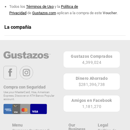
Todos los
Términos de Uso
y la
Política de
Privacidad
de
Gustazos.com
aplican a la compra de este
Voucher
.
La compañía
El Churry - Inter Metro
Página Web
Gustazos Comprados
Calle Francisco Sein
4,399,024
San Juan 00927
PR
Dinero Ahorrado
Lugares de Redención
$281,396,738
Compra con Seguridad
Use your MasterCard, Visa, American
¡Ver todos en el Mapa!
Express, Discover or ATH Banco Popular
Calle Francisco Sein
account.
Amigos en Facebook
San Juan 00927
1,181,270
PR
¡Localizar en el Mapa!
Menu
Our
Legal
Business