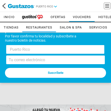
PUERTO RICO
INICIO
OFERTAS
VOUCHERS
HOTEL
TIENDAS
RESTAURANTES
SALON & SPA
SERVICIOS
¡Bienvenido!
Por favor confirma tu localidad y subscríbete a
nuestro boletín de noticias.
Puerto Rico