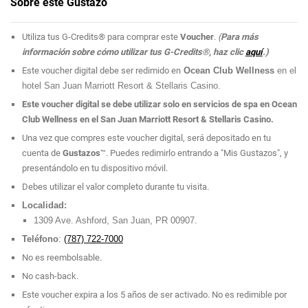
Sobre este Gustazo
Utiliza tus G-Credits® para comprar este
Voucher
.
(
Para más
información sobre cómo utilizar tus G-Credits®, haz clic
aquí
.)
Este voucher digital debe ser redimido en
Ocean Club Wellness
en el
hotel San Juan Marriott Resort & Stellaris Casino.
Este voucher digital se debe utilizar solo en servicios de spa en Ocean
Club Wellness
en el San Juan Marriott Resort & Stellaris Casino.
Una vez que compres este voucher digital, será depositado en tu
cuenta de
Gustazos
™. Puedes redimirlo entrando a "Mis Gustazos", y
presentándolo en tu dispositivo móvil.
Debes utilizar el valor completo durante tu visita.
Localidad:
1309 Ave. Ashford, San Juan, PR 00907.
Teléfono
:
(787) 722-7000
No es reembolsable.
No cash-back.
Este voucher expira a los 5 años de ser activado. No es redimible por