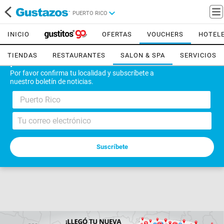
PUERTO RICO
INICIO
OFERTAS
VOUCHERS
HOTEL
TIENDAS
RESTAURANTES
SALON & SPA
SERVICIOS
¡Bienvenido!
Por favor confirma tu localidad y subscríbete a
nuestro boletín de noticias.
Puerto Rico