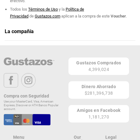
efectivo.
Todos los
Términos de Uso
y la
Política de
Privacidad
de
Gustazos.com
aplican a la compra de este
Voucher
.
La compañía
San Juan Marriott Resort & Stellaris Casino
Teléfono: (787) 722-7000
Gustazos Comprados
1309 Ashford Avenue, Condado
4,399,024
San Juan 00907
PR
Dinero Ahorrado
Lugares de Redención
$281,396,738
Compra con Seguridad
Use your MasterCard, Visa, American
¡Ver todos en el Mapa!
Express, Discover or ATH Banco Popular
1309 Ave Ashford
account.
Amigos en Facebook
San Juan 00907
1,181,270
PR
¡Localizar en el Mapa!
Menu
Our
Legal