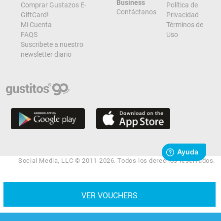
Business
Comprar Gustazos E-
Política de
Contáctanos
GiftCard!
Privacidad
Mi Cuenta
Términos de
FAQS
Uso
Suscribete a nuestro
newsletter diario
Social Media, LLC © 2011-2026. Todos los derechos reservados.
VER VOUCHERS