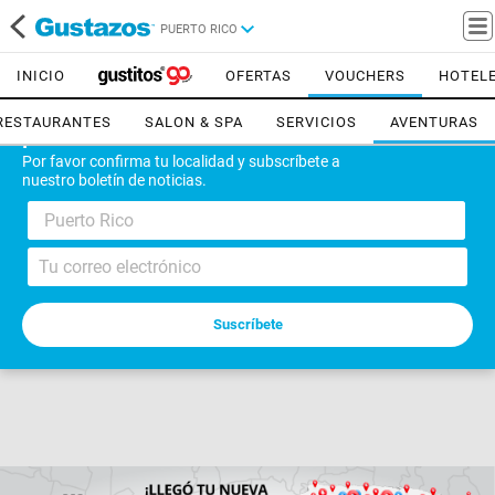
PUERTO RICO
INICIO
OFERTAS
VOUCHERS
HOTEL
RESTAURANTES
SALON & SPA
SERVICIOS
AVENTURAS
¡Bienvenido!
Por favor confirma tu localidad y subscríbete a
nuestro boletín de noticias.
Puerto Rico