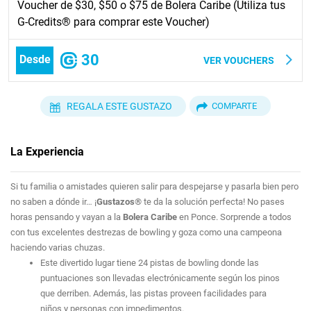
Voucher de $30, $50 o $75 de Bolera Caribe (Utiliza tus
G-Credits® para comprar este Voucher)
30
Desde
VER VOUCHERS
REGALA ESTE GUSTAZO
COMPARTE
La Experiencia
Si tu familia o amistades quieren salir para despejarse y pasarla bien pero
no saben a dónde ir… ¡
Gustazos
® te da la solución perfecta! No pases
horas pensando y vayan a la
Bolera Caribe
en Ponce. Sorprende a todos
con tus excelentes destrezas de bowling y goza como una campeona
haciendo varias chuzas.
Este divertido lugar tiene 24 pistas de bowling donde las
puntuaciones son llevadas electrónicamente según los pinos
que derriben. Además, las pistas proveen facilidades para
niños y personas con impedimentos.