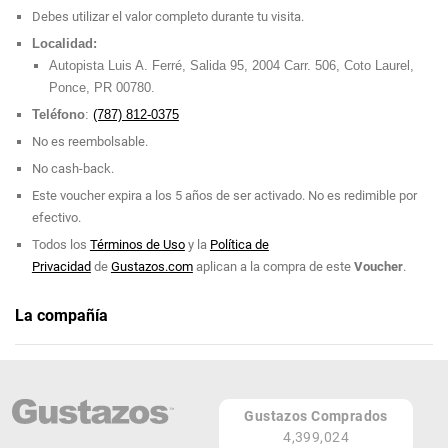
Debes utilizar el valor completo durante tu visita.
Localidad:
Autopista Luis A. Ferré, Salida 95, 2004 Carr. 506, Coto Laurel,
Ponce, PR 00780.
Teléfono
:
(787) 812-0375
No es reembolsable.
No cash-back.
Este voucher expira a los 5 años de ser activado. No es redimible por
efectivo.
Todos los
Términos de Uso
y la
Política de
Privacidad
de
Gustazos.com
aplican a la compra de este
Voucher
.
La compañía
Bolera Caribe Ponce
Teléfono: 787-812-0375 / 787-812-0334
Gustazos Comprados
Página Web
4,399,024