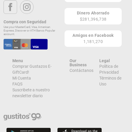
Coto Laurel Plaza, 2004 Carr. 506
Ponce 00780
Dinero Ahorrado
PR
$281,396,738
Compra con Seguridad
Lugares de Redención
Use your MasterCard, Visa, American
Express, Discover or ATH Banco Popular
account.
Amigos en Facebook
¡Ver todos en el Mapa!
1,181,270
Autopista Luis a Ferre, salida 95, 2004 carretera 506, Coto Laurel
Ponce 00780-1201
PR
Menu
Our
Legal
¡Localizar en el Mapa!
Business
Comprar Gustazos E-
Política de
Contáctanos
GiftCard!
Privacidad
Mi Cuenta
Términos de
FAQS
Uso
Suscribete a nuestro
newsletter diario