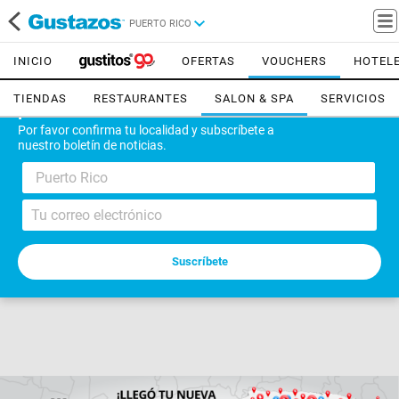
PUERTO RICO
INICIO
OFERTAS
VOUCHERS
HOTEL
TIENDAS
RESTAURANTES
SALON & SPA
SERVICIOS
¡Bienvenido!
Por favor confirma tu localidad y subscríbete a
nuestro boletín de noticias.
Puerto Rico