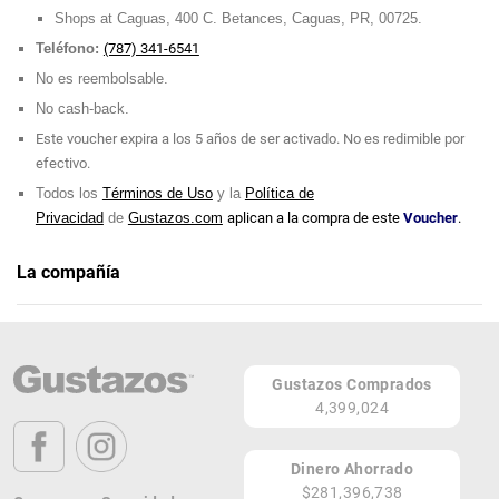
Shops at Caguas, 400 C. Betances, Caguas, PR, 00725.
Teléfono:
(787) 341-6541
No es reembolsable.
No cash-back.
Este voucher expira a los 5 años de ser activado. No es redimible por
efectivo.
Todos los
Términos de Uso
y la
Política de
Privacidad
de
Gustazos.com
aplican a la compra de este
Voucher
.
La compañía
Harmony Glam & Nails
Teléfono: (787) 341-6541
Gustazos Comprados
Página Web
4,399,024
Shops at Caguas, 400 C. Betances
Caguas 00725
Dinero Ahorrado
PR
$281,396,738