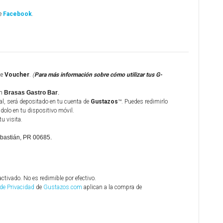
de
Facebook
.
te
Voucher
.
(
Para más información sobre cómo utilizar tus G-
n
Brasas Gastro Bar
.
al, será depositado en tu cuenta de
Gustazos
™. Puedes redimirlo
olo en tu dispositivo móvil.
tu visita.
ebastián, PR 00685.
activado. No es redimible por efectivo.
 de Privacidad
de
Gustazos.com
aplican a la compra de