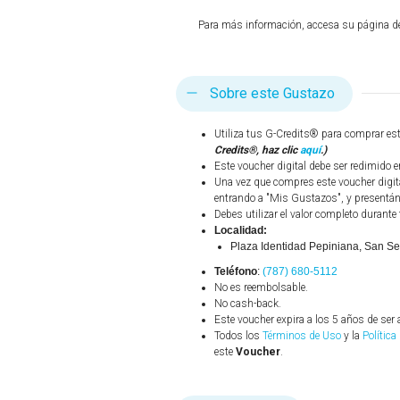
Para más información, accesa su página 
Sobre este Gustazo
Utiliza tus G-Credits® para comprar es
Credits®, haz clic
aquí
.)
Este voucher digital debe ser redimido e
Una vez que compres este voucher digit
entrando a "Mis Gustazos", y presentánd
Debes utilizar el valor completo durante 
Localidad:
Plaza Identidad Pepiniana, San S
Teléfono
:
(787) 680-5112
No es reembolsable.
No cash-back.
Este voucher expira a los 5 años de ser 
Todos los
Términos de Uso
y la
Política
este
Voucher
.