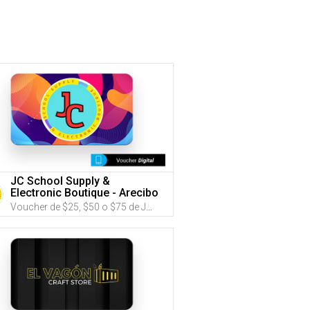
JC School Supply &
Electronic Boutique - Arecibo
Voucher de $25, $50 o $75 de JC School Supply & Electronic Boutique (Utiliza tus G-Credits® para comprar este Voucher)