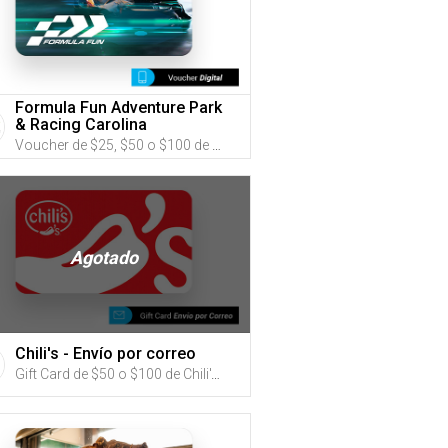
Formula Fun Adventure Park
& Racing Carolina
Voucher de $25, $50 o $100 de Formula Fun Adventure Park & Racing Carolina (Utiliza tus G-Credits® para comprar este Voucher)
Agotado
Chili's - Envío por correo
Gift Card de $50 o $100 de Chili's (Utiliza tus G-Credits® para comprar este Gift Card. Compra online con envío por correo)