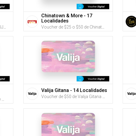
Chinatown & More - 17
Localidades
Voucher de $25, $50 o $75 de JJ Office School Supply & More (Utiliza tus G-Credits® para comprar este Voucher)
Voucher de $25 o $50 de Chinatown & More (Utiliza tus G-Credits® para comprar este Voucher)
Valija Gitana - 14 Localidades
Voucher de $50 de Valija Gitana (Utiliza tus G-Credits® para comprar este Voucher)
Voucher de $25, $50 o $100 de Farmarket Bella Vista (Utiliza tus G-Credits® para comprar este Voucher)