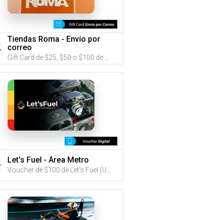
Tiendas Roma - Envío por
correo
Gift Card de $25, $50 o $100 de Tiendas Roma (Utiliza tus G-Credits® para comprar este Gift Card. Compra online con envío por correo)
Let's Fuel - Área Metro
Voucher de $100 de Let's Fuel (Utiliza tus G-Credits® para comprar este Voucher)