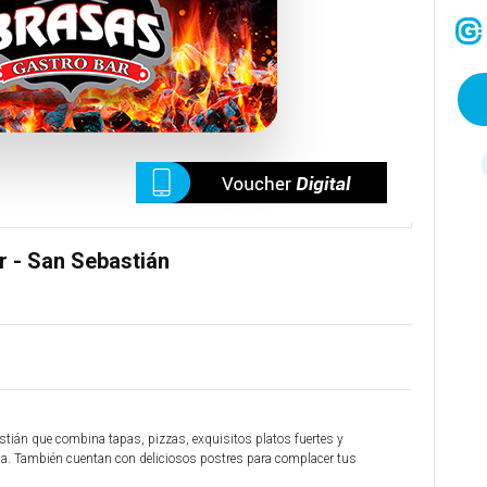
r - San Sebastián
stián que combina tapas, pizzas, exquisitos platos fuertes y
tida. También cuentan con deliciosos postres para complacer tus