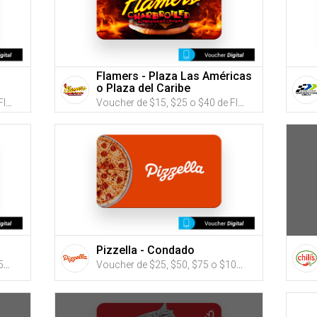
Flamers - Plaza Las Américas
o Plaza del Caribe
Voucher de $15, $25 o $40 de Flamers (Utiliza tus G-Credits® para comprar este Voucher)
Voucher de $15, $25 o $40 de Flamers (Utiliza tus G-Credits® para comprar este Voucher)
Pizzella - Condado
Voucher de $50, $75, $100, $150 o $200 para Zen Spa (Utiliza tus G-Credits® para comprar este Voucher)
Voucher de $25, $50, $75 o $100 de Pizzella Condado (puedes utilizar tus G-Credits para comprar este eGift Card que será enviado por email)