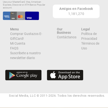
Use your MasterCard, Visa, American
Express, Discover or ATH Banco Popular
account.
Amigos en Facebook
1,181,270
Menu
Our
Legal
Business
Comprar Gustazos E-
Política de
Contáctanos
GiftCard!
Privacidad
Mi Cuenta
Términos de
FAQS
Uso
Suscribete a nuestro
newsletter diario
Social Media, LLC © 2011-2026. Todos los derechos reservados.