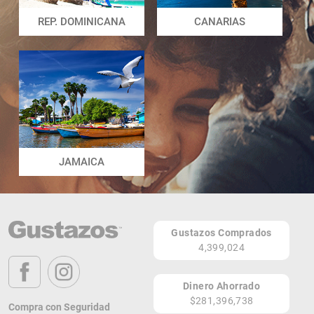
REP. DOMINICANA
CANARIAS
JAMAICA
Gustazos Comprados
4,399,024
Dinero Ahorrado
$281,396,738
Compra con Seguridad