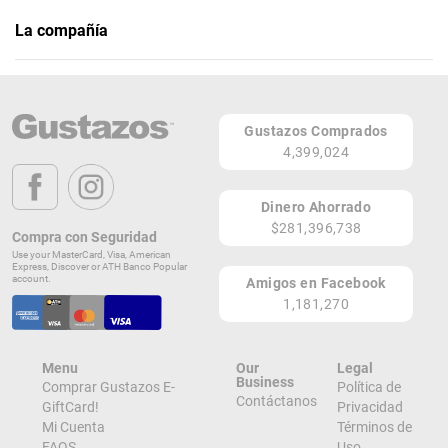
La compañía
La Cabaña Bar & Grill
Teléfono: (787) 382-8481
Gustazos Comprados
Página Web
4,399,024
Bo. Espino
Lares 00669
Dinero Ahorrado
PR
$281,396,738
Compra con Seguridad
Lugares de Redención
Use your MasterCard, Visa, American
Express, Discover or ATH Banco Popular
account.
Amigos en Facebook
¡Ver todos en el Mapa!
1,181,270
Bo. Espino
Lares 00669
PR
Menu
Our
Legal
¡Localizar en el Mapa!
Business
Comprar Gustazos E-
Política de
Contáctanos
GiftCard!
Privacidad
Mi Cuenta
Términos de
FAQS
Uso