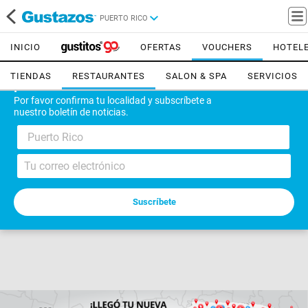
PUERTO RICO
INICIO
OFERTAS
VOUCHERS
HOTEL
TIENDAS
RESTAURANTES
SALON & SPA
SERVICIOS
¡Bienvenido!
Por favor confirma tu localidad y subscríbete a
nuestro boletín de noticias.
Puerto Rico