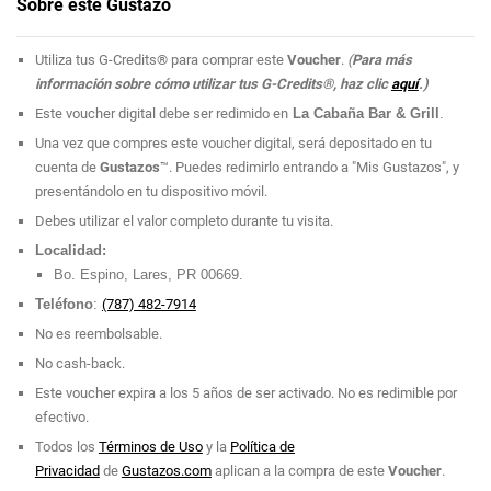
Sobre este Gustazo
Utiliza tus G-Credits® para comprar este
Voucher
.
(
Para más
información sobre cómo utilizar tus G-Credits®, haz clic
aquí
.)
Este voucher digital debe ser redimido en
La Cabaña Bar & Grill
.
Una vez que compres este voucher digital, será depositado en tu
cuenta de
Gustazos
™. Puedes redimirlo entrando a "Mis Gustazos", y
presentándolo en tu dispositivo móvil.
Debes utilizar el valor completo durante tu visita.
Localidad:
Bo. Espino, Lares, PR 00669.
Teléfono
:
(787) 482-7914
No es reembolsable.
No cash-back.
Este voucher expira a los 5 años de ser activado. No es redimible por
efectivo.
Todos los
Términos de Uso
y la
Política de
Privacidad
de
Gustazos.com
aplican a la compra de este
Voucher
.