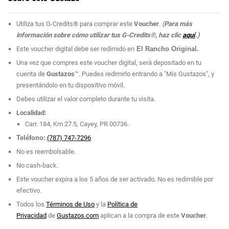
Utiliza tus G-Credits® para comprar este
Voucher
.
(
Para más
información sobre cómo utilizar tus G-Credits®, haz clic
aquí
.)
Este voucher digital debe ser redimido en
El Rancho Original.
Una vez que compres este voucher digital, será depositado en tu
cuenta de
Gustazos
™. Puedes redimirlo entrando a "Mis Gustazos", y
presentándolo en tu dispositivo móvil.
Debes utilizar el valor completo durante tu visita.
Localidad:
Carr. 184, Km 27.5, Cayey, PR 00736.
Teléfono:
(787) 747-7296
No es reembolsable.
No cash-back.
Este voucher expira a los 5 años de ser activado. No es redimible por
efectivo.
Todos los
Términos de Uso
y la
Política de
Privacidad
de
Gustazos.com
aplican a la compra de este
Voucher
.