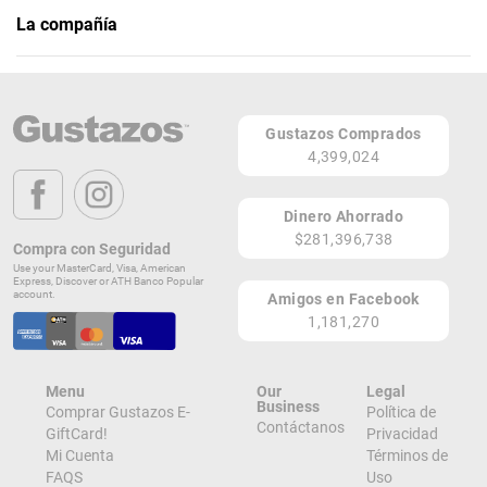
La compañía
El Rancho Original
Teléfono: (787) 747-7296
Gustazos Comprados
Bo. Guavate, Carr. 184 Km. 27.5
4,399,024
Cayey 00736
PR
Dinero Ahorrado
Lugares de Redención
$281,396,738
Compra con Seguridad
Use your MasterCard, Visa, American
¡Ver todos en el Mapa!
Express, Discover or ATH Banco Popular
km 27.5, Carr. 184,
account.
Amigos en Facebook
Cayey 00736
1,181,270
PR
¡Localizar en el Mapa!
Menu
Our
Legal
Business
Comprar Gustazos E-
Política de
Contáctanos
GiftCard!
Privacidad
Mi Cuenta
Términos de
FAQS
Uso