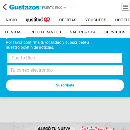
PUERTO RICO
INICIO
OFERTAS
VOUCHERS
HOTEL
TIENDAS
RESTAURANTES
SALON & SPA
SERVICIOS
¡Bienvenido!
Por favor confirma tu localidad y subscríbete a
nuestro boletín de noticias.
Puerto Rico