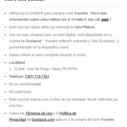
Utiliza tus G-Credits® para comprar este
Voucher
.
(
Para más
información sobre cómo utilizar tus G-Credits®, haz clic
aquí
.)
Este voucher digital debe ser redimido en
Don Plátano.
Una vez que compres este voucher digital, será depositado en tu
cuenta de
Gustazos
™. Puedes redimirlo entrando a "Mis Gustazos", y
presentándolo en tu dispositivo móvil.
Debes utilizar el valor completo durante tu visita.
Localidad:
22 Ave. José de Diego, Cayey, PR 00736.
Teléfono
:
(787) 715-7761
No es reembolsable.
No cash-back.
Este voucher expira a los 5 años de ser activado. No es redimible por
efectivo.
Todos los
Términos de Uso
y la
Política de
Privacidad
de
Gustazos.com
aplican a la compra de este
Voucher
.