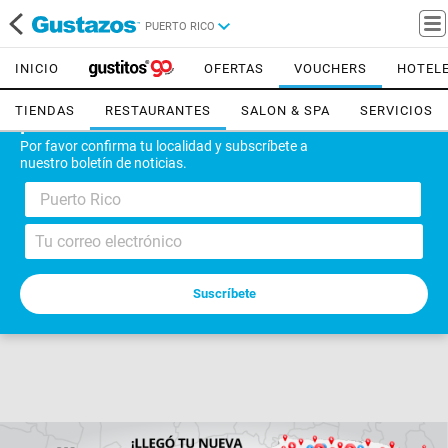
PUERTO RICO
INICIO
OFERTAS
VOUCHERS
HOTEL
TIENDAS
RESTAURANTES
SALON & SPA
SERVICIOS
¡Bienvenido!
Por favor confirma tu localidad y subscríbete a
nuestro boletín de noticias.
Puerto Rico