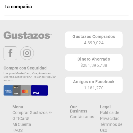
La compañía
Don Plátano
Teléfono: (787) 715-7761
Gustazos Comprados
Página Web
4,399,024
22 Ave. José de Diego
Cayey 00736
Dinero Ahorrado
PR
$281,396,738
Compra con Seguridad
Lugares de Redención
Use your MasterCard, Visa, American
Express, Discover or ATH Banco Popular
account.
Amigos en Facebook
¡Ver todos en el Mapa!
1,181,270
22 Ave. José de Diego
Cayey 00736
PR
Menu
Our
Legal
¡Localizar en el Mapa!
Business
Comprar Gustazos E-
Política de
Contáctanos
GiftCard!
Privacidad
Mi Cuenta
Términos de
FAQS
Uso