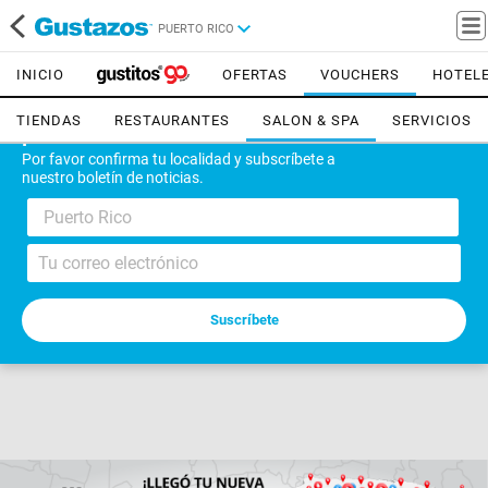
PUERTO RICO
INICIO
OFERTAS
VOUCHERS
HOTEL
TIENDAS
RESTAURANTES
SALON & SPA
SERVICIOS
¡Bienvenido!
Por favor confirma tu localidad y subscríbete a
nuestro boletín de noticias.
Puerto Rico