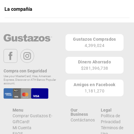
La compañía
Mint Esthetic
Teléfono: (787) 341-0032
Gustazos Comprados
Página Web
4,399,024
1150 Ave. Américo Miranda
San Juan 00921
Dinero Ahorrado
PR
$281,396,738
Compra con Seguridad
Lugares de Redención
Use your MasterCard, Visa, American
Express, Discover or ATH Banco Popular
account.
Amigos en Facebook
¡Ver todos en el Mapa!
1,181,270
1150 Ave. Américo Miranda
San Juan 00921
PR
Menu
Our
Legal
¡Localizar en el Mapa!
Business
Comprar Gustazos E-
Política de
Contáctanos
GiftCard!
Privacidad
Mi Cuenta
Términos de
FAQS
Uso