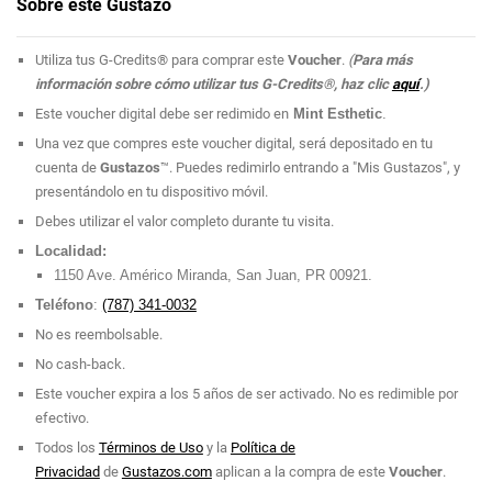
Sobre este Gustazo
Utiliza tus G-Credits® para comprar este
Voucher
.
(
Para más
información sobre cómo utilizar tus G-Credits®, haz clic
aquí
.)
Este voucher digital debe ser redimido en
Mint Esthetic
.
Una vez que compres este voucher digital, será depositado en tu
cuenta de
Gustazos
™. Puedes redimirlo entrando a "Mis Gustazos", y
presentándolo en tu dispositivo móvil.
Debes utilizar el valor completo durante tu visita.
Localidad:
1150 Ave. Américo Miranda, San Juan, PR 00921.
Teléfono
:
(787) 341-0032
No es reembolsable.
No cash-back.
Este voucher expira a los 5 años de ser activado. No es redimible por
efectivo.
Todos los
Términos de Uso
y la
Política de
Privacidad
de
Gustazos.com
aplican a la compra de este
Voucher
.