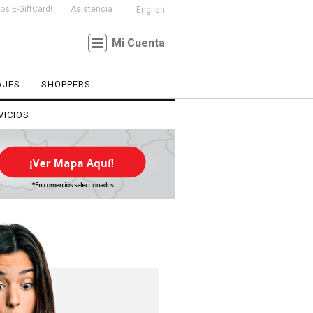
s E-GiftCard!
Asistencia
English
Mi Cuenta
AJES
SHOPPERS
VICIOS