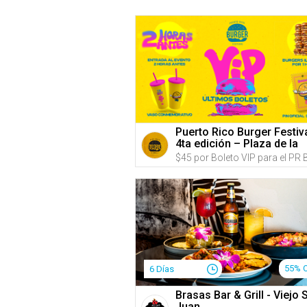
Puerto Rico Burger Festiv
4ta edición – Plaza de la
Independencia, (Predios
Hiram Bithorn & Roberto
Clemente
55% 
6 Días
Brasas Bar & Grill - Viejo 
Juan