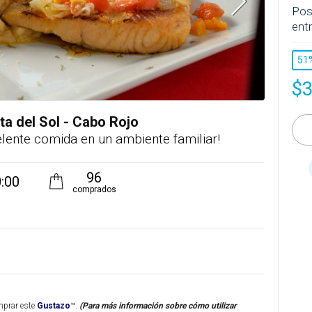
Pos
entr
51
$
a del Sol - Cabo Rojo
lente comida en un ambiente familiar!
96
:00
comprados
mprar este
Gustazo
™.
(Para más información sobre cómo utilizar