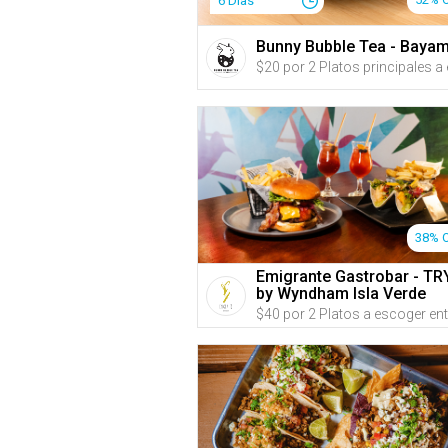
6 Días
Bunny Bubble Tea - Baya
38% 
Emigrante Gastrobar - TR
by Wyndham Isla Verde