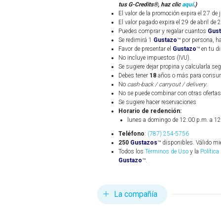
tus G-Credits®, haz clic
aquí
.)
El valor de la promoción expira el 27 de 
El valor pagado expira el 29 de abril de 
Puedes comprar y regalar cuantos
Gus
Se redimirá 1
Gustazo
™ por persona, h
Favor de presentar el
Gustazo
™ en tu d
No incluye impuestos (IVU).
Se sugiere dejar propina y calcularla seg
Debes tener
18
años o más para consum
No
cash-back / carryout / delivery
.
No se puede combinar con otras ofertas
Se sugiere hacer reservaciones
Horario de redención:
lunes a domingo de 12:00 p.m. a 12
Teléfono
:
(787) 254-5756
250
Gustazos
™ disponibles. Válido mi
Todos los
Términos de Uso
y la
Política
Gustazo
™.
La compañía