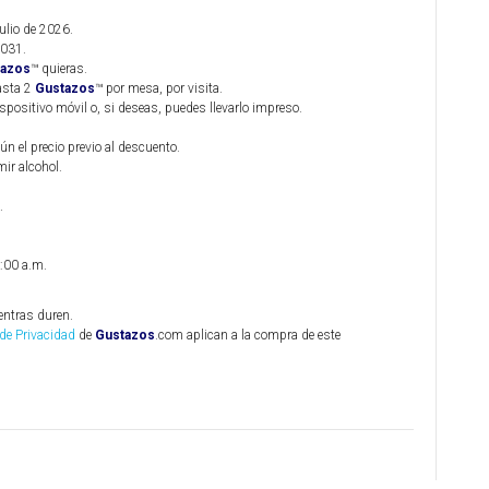
julio de 2026.
2031.
tazos
™ quieras.
asta 2
Gustazos
™ por mesa, por visita.
ispositivo móvil o, si deseas, puedes llevarlo impreso.
ún el precio previo al descuento.
ir alcohol.
.
:00 a.m.
entras duren.
 de Privacidad
de
Gustazos
.com aplican a la compra de este