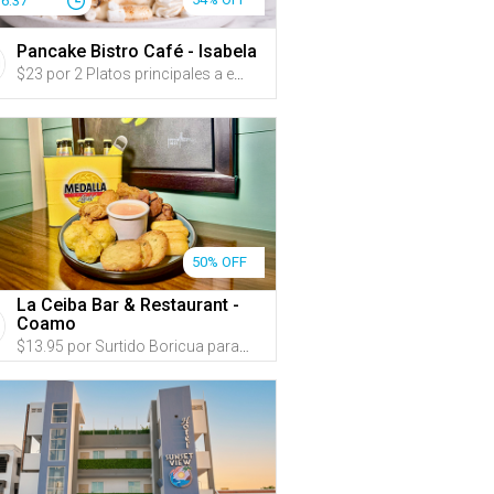
36:35
Pancake Bistro Café - Isabela
$23 por 2 Platos principales a escoger entre: “Nutella Pancakes” coronados con una barquilla con mantecado; “Pumpkin Spice Pancakes”; “Cookies and Cream Pancakes” con salsa buttercream y trozos de Oreo y Nutella; “Boricua Benedictinos” montados en bocadillos de bacalaítos y pernil desmenuzado, bañados en salsa holandesa; o “Wobble Omelette” relleno de jamón de pavo y vegetales salteados con queso suizo acompañados de tostadas y un pancake + 2 Mimosas o Jugos (china, parcha o melón)
50% OFF
La Ceiba Bar & Restaurant -
Coamo
$13.95 por Surtido Boricua para hasta 4 personas que incluye: Carne frita, Chicharrones de pollo, Bolitas de mofongo de la casa, Mozzarella Sticks, Bacalaítos y Sorullos de maíz + Servidos con Mayoketchup, salsa Marinara y salsa picante + 1 Bucket de 5 cervezas Medalla, 1 jarra de refresco o 5 botellas de agua