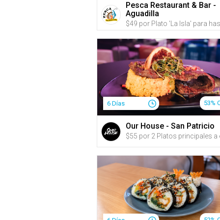
Pesca Restaurant & Bar -
Aguadilla
53% 
6 Días
Our House - San Patricio
52% 