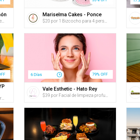
17:
món
Mariselma Cakes - Ponce
$20 por 2 Platos principales a escoger entre: ‘Yakitori’ (2 pinchos de pollo o cerdo con un marinado taiwanese bañado en salsa guava bbq de la casa) servido con pan pita; ‘Shrimp Kimbap’ (rollos de arroz sazonado con aceite de sésame rellenos de zanahoria, espinaca, rábano coreano, zucchini y camarón tempura envueltos en premium Nori); Alitas coreanas a escoger entre nueve sabores; o 1 Arroz frito para compartir a escoger entre: ‘Bulgogi’, ‘Kimchi’ o ‘Sweet & Spicy Pork Belly y Kimchi’ + 2 Bubble Teas de 'Garden of Fruits' o Fizzy Pop
$20 por 1 Bizcocho para 4 personas, a escoger entre los sabores: vainilla, almendra en buttercream, en el color de tu preferencia
OFF
79% OFF
6 Días
YP
Vale Esthetic - Hato Rey
$39 por Facial de limpieza profunda e hidratación que incluye: Peeling ultrasónico + Vapor de ozono para la reducción de poros + Exfoliación + Sesión de alta frecuencia para reducir las líneas de expresión + Extracción de impurezas + Mascarilla según el tipo de piel + Tratamiento de luz LED + Suero de ácido hialurónico o según las necesidades de la piel + Velo de colágeno + Masaje reafirmante de cara y cuello + Agua o café durante el servicio
$40 por 2 Platos a escoger entre: Fish Tacos o Emigrante Burger, ambos acompañados de papas fritas + 2 Copas de sangría + Estacionamiento de hasta 2 horas