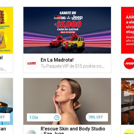
al
En La Madrota!
Tu Paquete VIP de $15 podría convertirte en el dueño de un Toyota GR86 2023 o una Jeep Wrangler 2023 y mucho más.
$45 por Boleto VIP para el PR Burger Festival el SÁBADO, 10 DE OCTUBRE DE 2026 que incluye: Entrada VIP 2 horas antes con fila expreso + Estación de burgers ilimitados durante 1 hora + Acceso al VIP Burger Garden con baños exclusivos y barra exclusiva + Vaso conmemorativo + 1 Servicio de sliders durante el horario general + Pin conmemorativo
OFF
78% OFF
1 Día
San
R’escue Skin and Body Studio
- San Juan