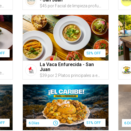
$30 por 2 Platos principales a escoger entre: Mofongo relleno de pollo en salsa cremosa de ajo; Salmón en salsa de parcha acompañado de majado del día; o Carne frita acompañada de mamposteao y tostones + 2 Sangrías, cervezas, jugos naturales o refrescos
$45 por Facial de limpieza profunda y reafirmante, que incluye: Evaluación + Limpieza profunda personalizada + Exfoliación con microexfoliante de perlas de arroz y extractos frutales + Extracciones + Oxigenación e hidratación profunda + Aplicación de suero de ADN Marino con propiedades antiaging + Radiofrecuencia facial reafirmante + Mascarilla hidratante y nutritiva + Masaje facial, de cuello y papada para ayudar a mejorar la apariencia de firmeza y definición facial + 50% de Descuento en VIORA VST para ayudar a tratar párpados caídos, líneas de expresión, papada, entre otros beneficios
OFF
53% OFF
La Vaca Enfurecida - San
Juan
$34 por 2 Platos principales a escoger entre: Mofongo relleno de ropa vieja, camarones o pollo (escoge la salsa); Pechuga rellena de pulled pork, queso crema y amarillos, en salsa cremosa de ajo y tocineta; Filete de mero al ajillo o a la criolla; o Pasta en salsa de cuatro quesos con pollo o camarones servida con pan + 1 Acompañante a escoger entre: arroz mamposteao, arroz blanco y habichuelas, tostones de plátano, papas fritas hechas en casa, amarillos o ensalada de la casa + 1 Aperitivo a escoger entre: croquetas de mamposteao o empanadillas de pulled pork con salsa Guava BBQ y queso derretido + 2 Sangrías de la casa o refrescos + 15% de Descuento en postres (crème brûlée, flan de queso o cheesecake)
$39 por 2 Platos principales a escoger entre: Mofongo de carne frita en mojo isleñao; Mofongo de pollo en crema de ajo y cilantro; Mofongo relleno de churrasco en crema de aguacate; Camarones salteados en salsa criolla o Pulpo + 2 Cremas de plátano o Sopón de gandules + 2 Margaritas tradicionales a la roca
OFF
51% OFF
6 Días
6 D