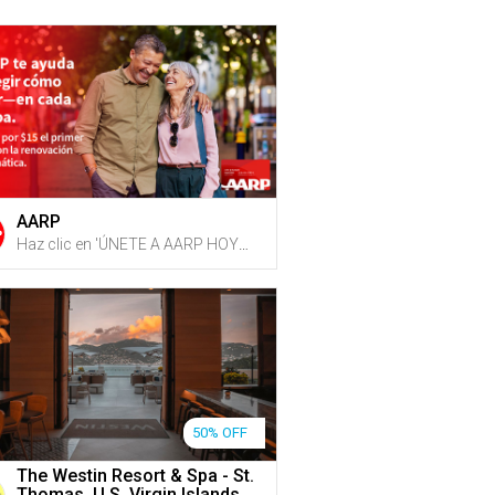
AARP
Haz clic en 'ÚNETE A AARP HOY', inscríbete o renueva tu membresía y recibe 15 G-Credits en tu cuenta de Gustazos cuando hayas completado el proceso de inscripción y/o renovación + Obtén acceso a recursos sobre bienestar físico, cuidado de familiares, planificación del Seguro Social y descuentos diarios en viajes y restaurantes
50% OFF
The Westin Resort & Spa - St.
Thomas, U.S. Virgin Islands