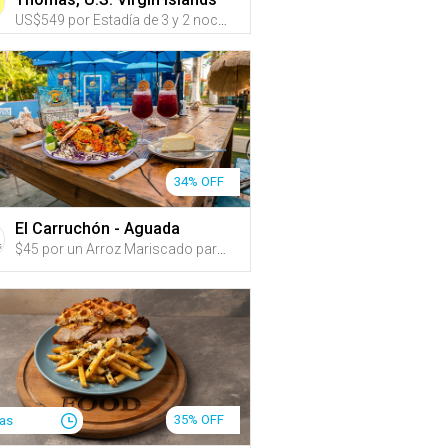
US$549 por Estadía de 3 y 2 noches en CUALQUIER DÍA DE LA SEMANA de MAYO a OCTUBRE para hasta 4 personas en una habitación con VISTA AL MAR con 1 cama KING y un sofá cama o con 2 camas QUEEN; o US$799 por Estadía de 4 y 3 noches
34% OFF
El Carruchón - Aguada
$45 por un Arroz Mariscado para 2 personas + 2 Copas de Sangría + 1 Cheesecake para compartir
35% OFF
ías