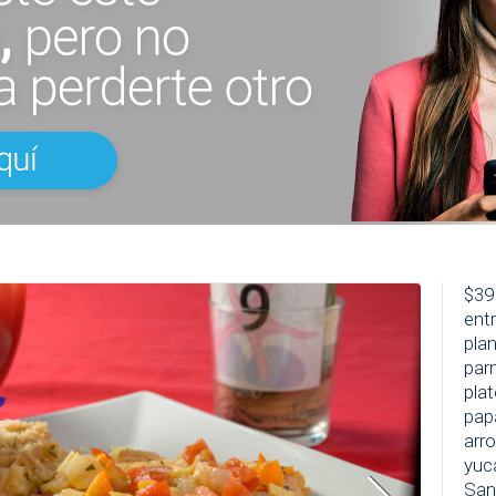
$39
entr
pla
par
pla
pap
arr
yuca
San