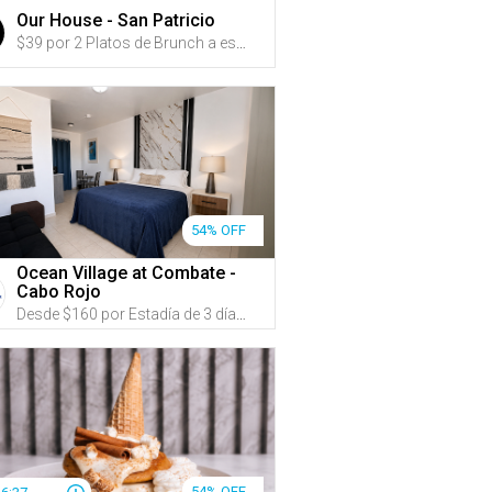
Our House - San Patricio
$39 por 2 Platos de Brunch a escoger entre: Chicken Club Sandwich; Sunrise Burrito; Lemi Sandwich (hecho con pan de Panadería Lemi); Chicken & Waffle; Steak & Egg (opción de añadir churrasco, New York strip o ribeye); o Morning Beast o Sweet & Salty French Toast + 2 Cócteles de brunch a escoger entre: Power Up Spritz, Raspberry Mint Spritz, Maple White Russian o Mimosa (parcha, china o tamarindo) + 2 Cafés Argenis
54% OFF
Ocean Village at Combate -
Cabo Rojo
Desde $160 por Estadía de 3 días y 2 noches en DÍAS DE SEMANA de AGOSTO a DICIEMBRE en un apartamento de 1 o 2 habitaciones para hasta 8 personas (Ver opciones de precio en "Sobre este Gustazo") + Acceso a 2 piscinas + Wi-Fi + Amplio estacionamiento con espacio para carretón GRATIS + Mascotas GRATIS
54% OFF