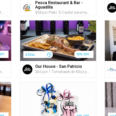
Pesca Restaurant & Bar -
Aguadilla
$49 por Plato 'La Isla' para hasta 4 personas que incluye: Fajitas de churrasco, Masitas de pechuga, Pernil al mojo y Tostones rellenos de pechuga de pollo y amarillos + Arroz mamposteao + 4 Sangrías de guayaba o refrescos
$58 por Plato 'El Caribe' para hasta 4 personas que incluye: Tostones rellenos de ensalada de pulpo, Camarones al ajillo, Masitas de pescado y Calamares empanados + Arroz con jueyes + 4 Sangrías de guayaba o refrescos
OFF
50% OFF
6 Días
Our House - San Patricio
$55 por 2 Platos principales a escoger entre: T-Bone Steak (22oz), Churrasco (14oz), Porterhouse (20oz) o New York (12oz) + 1 Acompañante por plato a escoger entre: Arroz blanco con habichuelas, tostones, papas fritas, batatas fritas, papitas de pana, arañitas, Caesar Side Salad o House Salad + 2 Cócteles (1 por persona) a escoger entre: Tamarindo Sunset, Caribbean Storm, Cosmo Waba, Golden Honey, Watermelon Margarita o Reptile Margarita
$65 por 1 Tomahawk de 40oz para 2 personas + 2 Ensaladas a escoger entre: Caesar o House Salad + 2 Acompañantes a escoger entre: Arroz blanco con habichuelas, tostones, papas fritas, batatas fritas, papitas de pana o arañitas + 1 Botella de vino a escoger entre: Prosecco, Albariño, Tempranillo o Cabernet
OFF
33% OFF