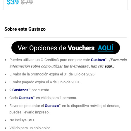
$39
$79
Sobre este Gustazo
Puedes utilizar tus G-Credits® para comprar este
Gustazo
™.
(Para más
información sobre cómo utilizar tus G-Credits®, haz clic
aquí
.)
El valor de la promoción expira el 31 de julio de 2026.
El valor pagado expira el 4 de junio de 2031.
2
Gustazos
™ por cuenta.
Cada
Gustazo
™ es válido para 1 persona.
Favor de presentar el
Gustazo
™ en tu dispositivo móvil o, si deseas,
puedes llevarlo impreso.
No incluye
IVU
.
Válido para un solo color.