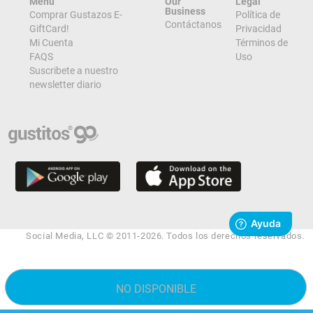
Menu
Our
Legal
Business
Comprar Gustazos E-
Política de
Contáctanos
GiftCard!
Privacidad
Mi Cuenta
Términos de
FAQS
Uso
Suscribete a nuestro
newsletter diario
Social Media, LLC © 2011-2026. Todos los derechos reservados.
NO DISPONIBLE