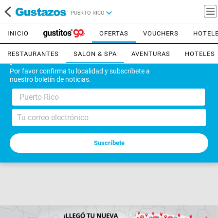
PUERTO RICO
INICIO
OFERTAS
VOUCHERS
HOTEL
RESTAURANTES
SALON & SPA
AVENTURAS
HOTELES
¡Bienvenido!
Por favor confirma tu localidad y subscríbete a
nuestro boletín de noticias.
Puerto Rico