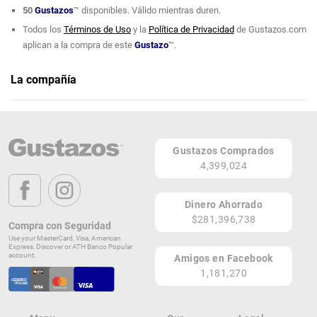
50
Gustazos
™ disponibles. Válido mientras duren.
Todos los
Términos de Uso
y la
Política de Privacidad
de Gustazos.com
aplican a la compra de este
Gustazo
™.
La compañía
Manett Nails Salon
Teléfono: (787) 460-1019
Gustazos Comprados
Ave. Main 12-42 Urb. Santa Rosa
4,399,024
Bayamón 00959
PR
Dinero Ahorrado
Lugares de Redención
$281,396,738
Compra con Seguridad
Use your MasterCard, Visa, American
¡Ver todos en el Mapa!
Express, Discover or ATH Banco Popular
Ave. Main 12-42 Urb. Santa Rosa
account.
Amigos en Facebook
Bayamón 00959
1,181,270
PR
¡Localizar en el Mapa!