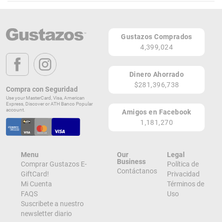
Dione Skin & Hair
Teléfono: (787) 631-9222
Gustazos Comprados
Carr. 876 Km. 4.0 Bo. Las Cuevas
4,399,024
Trujillo Alto 00976
PR
Dinero Ahorrado
Lugares de Redención
$281,396,738
Compra con Seguridad
Use your MasterCard, Visa, American
¡Ver todos en el Mapa!
Express, Discover or ATH Banco Popular
Carretera 876 km, 4.0 BO Las Cuevas,
account.
Amigos en Facebook
Trujillo Alto 00976
1,181,270
PR
¡Localizar en el Mapa!
Menu
Our
Legal
Business
Comprar Gustazos E-
Política de
Contáctanos
GiftCard!
Privacidad
Mi Cuenta
Términos de
FAQS
Uso
Suscribete a nuestro
newsletter diario