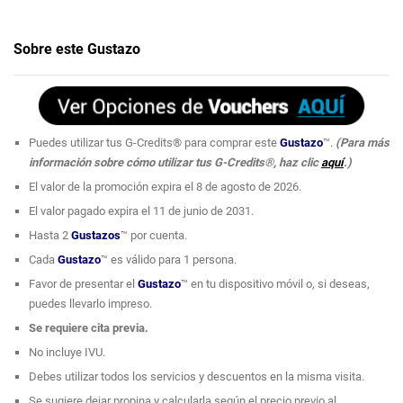
Sobre este Gustazo
Puedes utilizar tus G-Credits® para comprar este
Gustazo
™.
(Para más
información sobre cómo utilizar tus G-Credits®, haz clic
aquí
.)
El valor de la promoción expira el 8 de agosto de 2026.
El valor pagado expira el 11 de junio de 2031.
Hasta 2
Gustazos
™ por cuenta.
Cada
Gustazo
™ es válido para 1 persona.
Favor de presentar el
Gustazo
™ en tu dispositivo móvil o, si deseas,
puedes llevarlo impreso.
Se requiere cita previa.
No incluye IVU.
Debes utilizar todos los servicios y descuentos en la misma visita.
Se sugiere dejar propina y calcularla según el precio previo al