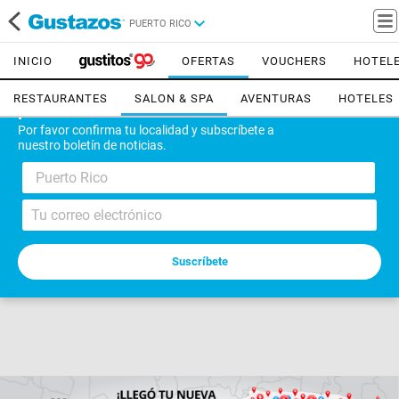
PUERTO RICO
INICIO
OFERTAS
VOUCHERS
HOTEL
RESTAURANTES
SALON & SPA
AVENTURAS
HOTELES
¡Bienvenido!
Por favor confirma tu localidad y subscríbete a
nuestro boletín de noticias.
Puerto Rico