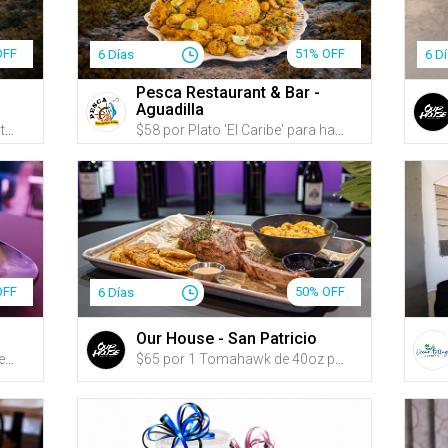
OFF
51% OFF
6 Días
6 D
Pesca Restaurant & Bar -
Aguadilla
$49 por Plato 'La Isla' para hasta 4 personas que incluye: Fajitas de churrasco, Masitas de pechuga, Pernil al mojo y Tostones rellenos de pechuga de pollo y amarillos + Arroz mamposteao + 4 Sangrías de guayaba o refrescos
$58 por Plato 'El Caribe' para hasta 4 personas que incluye: Tostones rellenos de ensalada de pulpo, Camarones al ajillo, Masitas de pescado y Calamares empanados + Arroz con jueyes + 4 Sangrías de guayaba o refrescos
OFF
50% OFF
6 Días
Our House - San Patricio
$55 por 2 Platos principales a escoger entre: T-Bone Steak (22oz), Churrasco (14oz), Porterhouse (20oz) o New York (12oz) + 1 Acompañante por plato a escoger entre: Arroz blanco con habichuelas, tostones, papas fritas, batatas fritas, papitas de pana, arañitas, Caesar Side Salad o House Salad + 2 Cócteles (1 por persona) a escoger entre: Tamarindo Sunset, Caribbean Storm, Cosmo Waba, Golden Honey, Watermelon Margarita o Reptile Margarita
$65 por 1 Tomahawk de 40oz para 2 personas + 2 Ensaladas a escoger entre: Caesar o House Salad + 2 Acompañantes a escoger entre: Arroz blanco con habichuelas, tostones, papas fritas, batatas fritas, papitas de pana o arañitas + 1 Botella de vino a escoger entre: Prosecco, Albariño, Tempranillo o Cabernet