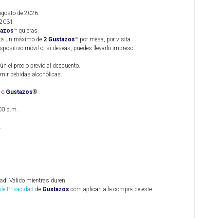
 agosto de 2026.
 2031.
tazos
™ quieras.
sta un máximo de
2
Gustazos
™ por mesa, por visita.
ispositivo móvil o, si deseas, puedes llevarlo impreso.
ún el precio previo al descuento.
ir bebidas alcohólicas.
s o
Gustazos
®.
00 p.m.
.
dad. Válido mientras duren.
 de Privacidad
de
Gustazos
.com aplican a la compra de este