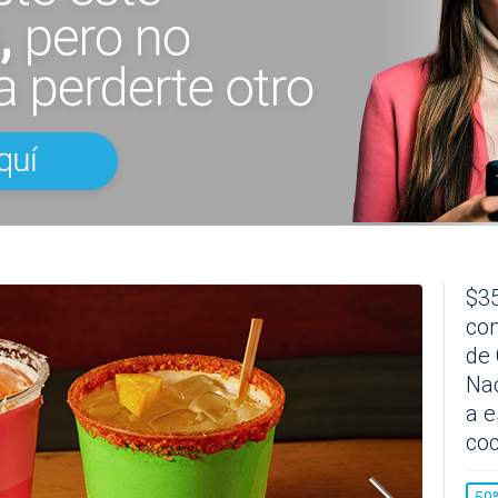
$35
com
de 
Na
a e
coc