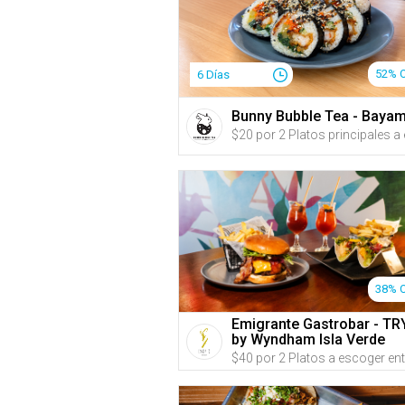
52% 
6 Días
Bunny Bubble Tea - Baya
38% 
Emigrante Gastrobar - TR
by Wyndham Isla Verde