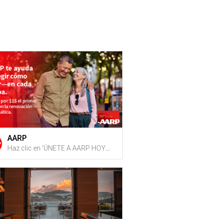
AARP
Haz clic en 'ÚNETE A AARP HOY', inscríbete o renueva tu membresía y recibe 15 G-Credits en tu cuenta de Gustazos cuando hayas completado el proceso de inscripción y/o renovación + Obtén acceso a recursos sobre bienestar físico, cuidado de familiares, planificación del Seguro Social y descuentos diarios en viajes y restaurantes