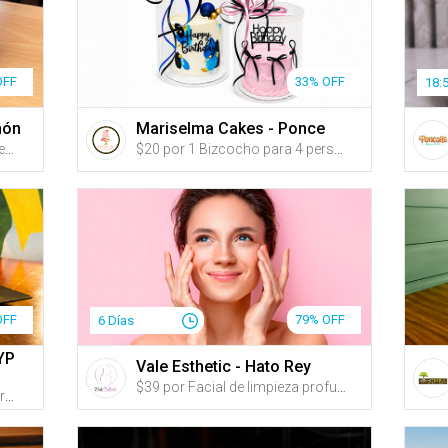
OFF
33% OFF
18:
món
Mariselma Cakes - Ponce
$20 por 2 Platos principales a escoger entre: ‘Yakitori’ (2 pinchos de pollo o cerdo con un marinado taiwanese bañado en salsa guava bbq de la casa) servido con pan pita; ‘Shrimp Kimbap’ (rollos de arroz sazonado con aceite de sésame rellenos de zanahoria, espinaca, rábano coreano, zucchini y camarón tempura envueltos en premium Nori); Alitas coreanas a escoger entre nueve sabores; o 1 Arroz frito para compartir a escoger entre: ‘Bulgogi’, ‘Kimchi’ o ‘Sweet & Spicy Pork Belly y Kimchi’ + 2 Bubble Teas de 'Garden of Fruits' o Fizzy Pop
$20 por 1 Bizcocho para 4 personas, a escoger entre los sabores: vainilla, almendra en buttercream, en el color de tu preferencia
OFF
79% OFF
6 Días
YP
Vale Esthetic - Hato Rey
$39 por Facial de limpieza profunda e hidratación que incluye: Peeling ultrasónico + Vapor de ozono para la reducción de poros + Exfoliación + Sesión de alta frecuencia para reducir las líneas de expresión + Extracción de impurezas + Mascarilla según el tipo de piel + Tratamiento de luz LED + Suero de ácido hialurónico o según las necesidades de la piel + Velo de colágeno + Masaje reafirmante de cara y cuello + Agua o café durante el servicio
$40 por 2 Platos a escoger entre: Fish Tacos o Emigrante Burger, ambos acompañados de papas fritas + 2 Copas de sangría + Estacionamiento de hasta 2 horas