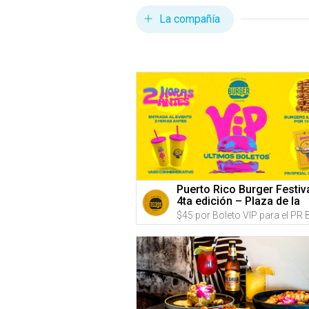
La compañía
Puerto Rico Burger Festiv
4ta edición – Plaza de la
Independencia, (Predios
Hiram Bithorn & Roberto
Clemente