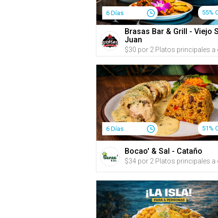
55% 
6 Días
Brasas Bar & Grill - Viejo 
Juan
51% 
6 Días
Bocao' & Sal - Cataño