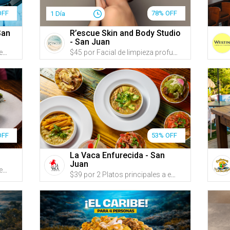
OFF
78% OFF
1 Día
San
R’escue Skin and Body Studio
- San Juan
$30 por 2 Platos principales a escoger entre: Mofongo relleno de pollo en salsa cremosa de ajo; Salmón en salsa de parcha acompañado de majado del día; o Carne frita acompañada de mamposteao y tostones + 2 Sangrías, cervezas, jugos naturales o refrescos
$45 por Facial de limpieza profunda y reafirmante, que incluye: Evaluación + Limpieza profunda personalizada + Exfoliación con microexfoliante de perlas de arroz y extractos frutales + Extracciones + Oxigenación e hidratación profunda + Aplicación de suero de ADN Marino con propiedades antiaging + Radiofrecuencia facial reafirmante + Mascarilla hidratante y nutritiva + Masaje facial, de cuello y papada para ayudar a mejorar la apariencia de firmeza y definición facial + 50% de Descuento en VIORA VST para ayudar a tratar párpados caídos, líneas de expresión, papada, entre otros beneficios
OFF
53% OFF
La Vaca Enfurecida - San
Juan
$34 por 2 Platos principales a escoger entre: Mofongo relleno de ropa vieja, camarones o pollo (escoge la salsa); Pechuga rellena de pulled pork, queso crema y amarillos, en salsa cremosa de ajo y tocineta; Filete de mero al ajillo o a la criolla; o Pasta en salsa de cuatro quesos con pollo o camarones servida con pan + 1 Acompañante a escoger entre: arroz mamposteao, arroz blanco y habichuelas, tostones de plátano, papas fritas hechas en casa, amarillos o ensalada de la casa + 1 Aperitivo a escoger entre: croquetas de mamposteao o empanadillas de pulled pork con salsa Guava BBQ y queso derretido + 2 Sangrías de la casa o refrescos + 15% de Descuento en postres (crème brûlée, flan de queso o cheesecake)
$39 por 2 Platos principales a escoger entre: Mofongo de carne frita en mojo isleñao; Mofongo de pollo en crema de ajo y cilantro; Mofongo relleno de churrasco en crema de aguacate; Camarones salteados en salsa criolla o Pulpo + 2 Cremas de plátano o Sopón de gandules + 2 Margaritas tradicionales a la roca