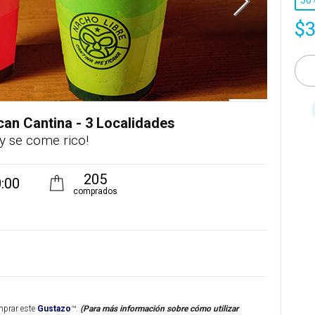
50
$
an Cantina - 3 Localidades
’ y se come rico!
205
:00
comprados
mprar este
Gustazo
™.
(Para más información sobre cómo utilizar