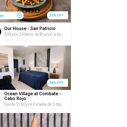
35% OFF
ías
Our House - San Patricio
$39 por 2 Platos de Brunch a escoger entre: Chicken Club Sandwich; Sunrise Burrito; Lemi Sandwich (hecho con pan de Panadería Lemi); Chicken & Waffle; Steak & Egg (opción de añadir churrasco, New York strip o ribeye); o Morning Beast o Sweet & Salty French Toast + 2 Cócteles de brunch a escoger entre: Power Up Spritz, Raspberry Mint Spritz, Maple White Russian o Mimosa (parcha, china o tamarindo) + 2 Cafés Argenis
54% OFF
Ocean Village at Combate -
Cabo Rojo
Desde $160 por Estadía de 3 días y 2 noches en DÍAS DE SEMANA de AGOSTO a DICIEMBRE en un apartamento de 1 o 2 habitaciones para hasta 8 personas (Ver opciones de precio en "Sobre este Gustazo") + Acceso a 2 piscinas + Wi-Fi + Amplio estacionamiento con espacio para carretón GRATIS + Mascotas GRATIS