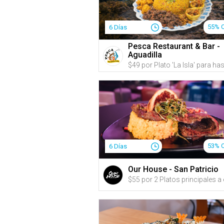
55% 
6 Días
Pesca Restaurant & Bar -
Aguadilla
53% 
6 Días
Our House - San Patricio