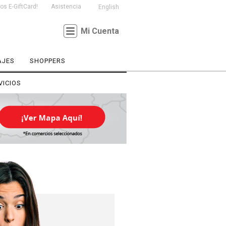
s E-GiftCard!
Asistencia
English
Mi Cuenta
AJES
SHOPPERS
VICIOS