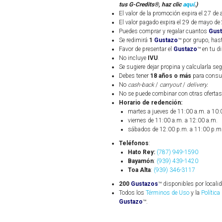
tus G-Credits®, haz clic
aquí
.)
El valor de la promoción expira el 27 de
El valor pagado expira el 29 de mayo de
Puedes comprar y regalar cuantos
Gus
Se redimirá
1
Gustazo
™ por grupo, ha
Favor de presentar el
Gustazo
™ en tu d
No incluye
IVU
.
Se sugiere dejar propina y calcularla seg
Debes tener
18 años o más
para consum
No
cash-back
/
carryout
/
delivery.
No se puede combinar con otras oferta
Horario de redención:
martes a jueves de 11:00 a.m. a 10:
viernes de 11:00 a.m. a 12:00 a.m.
sábados de 12:00 p.m. a 11:00 p.m
Teléfonos
:
Hato Rey:
(787) 949-1590
Bayamón
:
(939) 439-1420
Toa Alta
:
(939) 346-3117
200
Gustazos
™ disponibles por locali
Todos los
Términos de Uso
y la
Política
Gustazo
™.