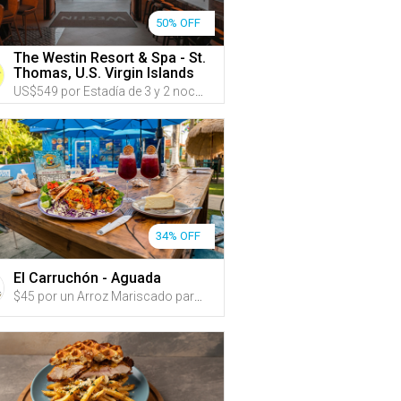
50% OFF
The Westin Resort & Spa - St.
Thomas, U.S. Virgin Islands
US$549 por Estadía de 3 y 2 noches en CUALQUIER DÍA DE LA SEMANA de MAYO a OCTUBRE para hasta 4 personas en una habitación con VISTA AL MAR con 1 cama KING y un sofá cama o con 2 camas QUEEN; o US$799 por Estadía de 4 y 3 noches
34% OFF
El Carruchón - Aguada
$45 por un Arroz Mariscado para 2 personas + 2 Copas de Sangría + 1 Cheesecake para compartir