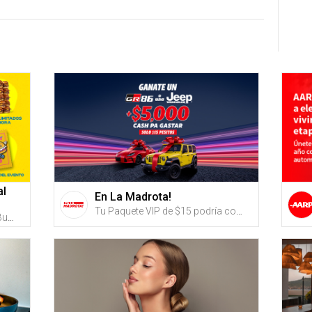
al
En La Madrota!
Tu Paquete VIP de $15 podría convertirte en el dueño de un Toyota GR86 2023 o una Jeep Wrangler 2023 y mucho más.
$45 por Boleto VIP para el PR Burger Festival el SÁBADO, 10 DE OCTUBRE DE 2026 que incluye: Entrada VIP 2 horas antes con fila expreso + Estación de burgers ilimitados durante 1 hora + Acceso al VIP Burger Garden con baños exclusivos y barra exclusiva + Vaso conmemorativo + 1 Servicio de sliders durante el horario general + Pin conmemorativo