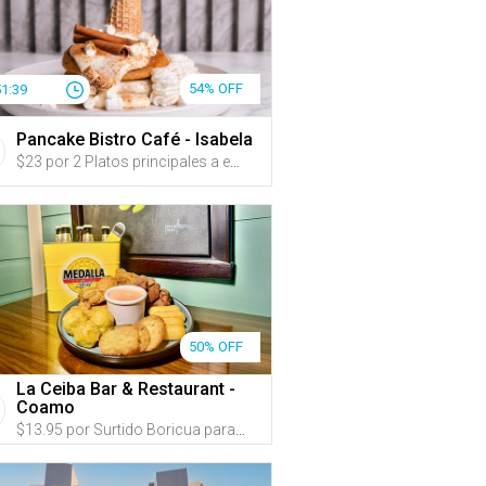
54% OFF
51:38
Pancake Bistro Café - Isabela
$23 por 2 Platos principales a escoger entre: “Nutella Pancakes” coronados con una barquilla con mantecado; “Pumpkin Spice Pancakes”; “Cookies and Cream Pancakes” con salsa buttercream y trozos de Oreo y Nutella; “Boricua Benedictinos” montados en bocadillos de bacalaítos y pernil desmenuzado, bañados en salsa holandesa; o “Wobble Omelette” relleno de jamón de pavo y vegetales salteados con queso suizo acompañados de tostadas y un pancake + 2 Mimosas o Jugos (china, parcha o melón)
50% OFF
La Ceiba Bar & Restaurant -
Coamo
$13.95 por Surtido Boricua para hasta 4 personas que incluye: Carne frita, Chicharrones de pollo, Bolitas de mofongo de la casa, Mozzarella Sticks, Bacalaítos y Sorullos de maíz + Servidos con Mayoketchup, salsa Marinara y salsa picante + 1 Bucket de 5 cervezas Medalla, 1 jarra de refresco o 5 botellas de agua