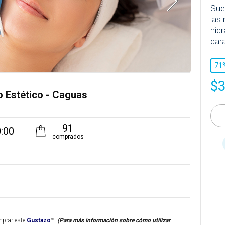
Sue
las 
hid
car
71
$
o Estético - Caguas
91
:00
comprados
mprar este
Gustazo
™.
(Para más información sobre cómo utilizar