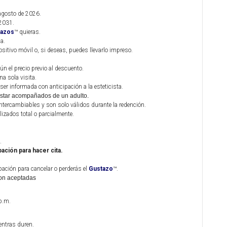
 agosto de 2026.
2031.
tazos
™
quieras.
a.
ositivo móvil o, si deseas, puedes llevarlo impreso.
ún el precio previo al descuento.
na sola visita.
er informada con anticipación a la esteticista.
star acompañados de un adulto.
tercambiables y son solo válidos durante la redención.
lizados total o parcialmente.
.
ación para hacer cita.
ación para cancelar o perderás el
Gustazo
™.
on aceptadas
p.m.
entras duren.