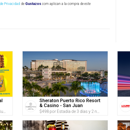
 de Privacidad
de
Gustazos
.com aplican a la compra de este
al
Sheraton Puerto Rico Resort
& Casino - San Juan
$45 por Boleto VIP para el PR Burger Festival el SÁBADO, 10 DE OCTUBRE DE 2026 que incluye: Entrada VIP 2 horas antes con fila expreso + Estación de burgers ilimitados durante 1 hora + Acceso al VIP Burger Garden con baños exclusivos y barra exclusiva + Vaso conmemorativo + 1 Servicio de sliders durante el horario general + Pin conmemorativo
$498 por Estadía de 3 días y 2 noches en DÍAS DE SEMANA; o $538 en FINES DE SEMANA en AGOSTO y SEPTIEMBRE en una habitación TRADITIONAL para 2 adultos y 2 niños + $25 en Créditos en comida y bebidas en The Bay Rooftop o Ocean Lounge + 'Late Checkout' a las 2:00 p.m. + Estacionamiento GRATIS para 1 vehículo