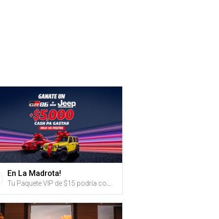
En La Madrota!
Tu Paquete VIP de $15 podría convertirte en el dueño de un Toyota GR86 2023 o una Jeep Wrangler 2023 y mucho más.