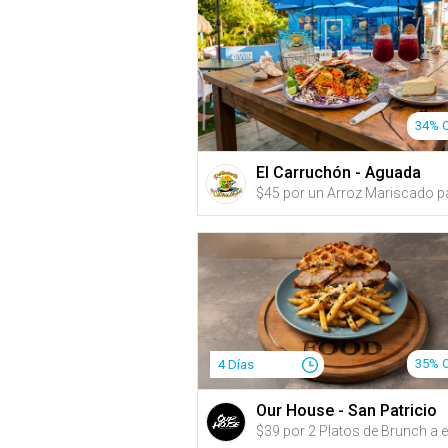
34% 
El Carruchón - Aguada
35% 
4 Días
Our House - San Patricio