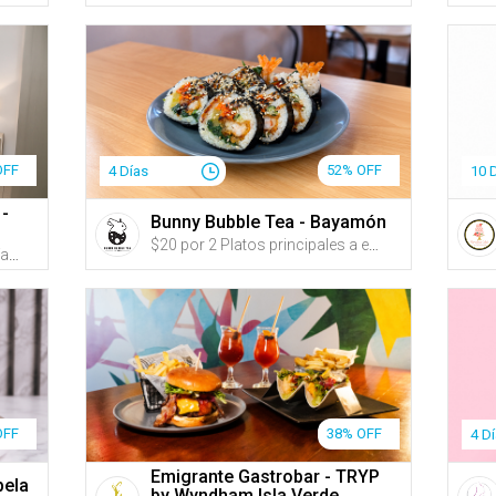
OFF
52% OFF
4 Días
10 
 -
Bunny Bubble Tea - Bayamón
$20 por 2 Platos principales a escoger entre: ‘Yakitori’ (2 pinchos de pollo o cerdo con un marinado taiwanese bañado en salsa guava bbq de la casa) servido con pan pita; ‘Shrimp Kimbap’ (rollos de arroz sazonado con aceite de sésame rellenos de zanahoria, espinaca, rábano coreano, zucchini y camarón tempura envueltos en premium Nori); Alitas coreanas a escoger entre nueve sabores; o 1 Arroz frito para compartir a escoger entre: ‘Bulgogi’, ‘Kimchi’ o ‘Sweet & Spicy Pork Belly y Kimchi’ + 2 Bubble Teas de 'Garden of Fruits' o Fizzy Pop
Desde $160 por Estadía de 3 días y 2 noches en DÍAS DE SEMANA de AGOSTO a DICIEMBRE en un apartamento de 1 o 2 habitaciones para hasta 8 personas (Ver opciones de precio en "Sobre este Gustazo") + Acceso a 2 piscinas + Wi-Fi + Amplio estacionamiento con espacio para carretón GRATIS + Mascotas GRATIS
OFF
38% OFF
4 D
Emigrante Gastrobar - TRYP
bela
by Wyndham Isla Verde