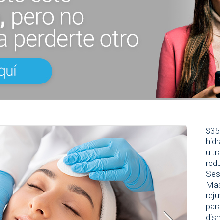
$35
hidr
ult
red
Ses
Masc
rej
par
dis