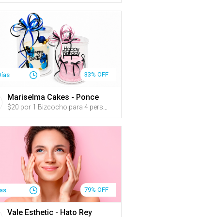
33% OFF
Días
Mariselma Cakes - Ponce
$20 por 1 Bizcocho para 4 personas, a escoger entre los sabores: vainilla, almendra en buttercream, en el color de tu preferencia
79% OFF
ías
Vale Esthetic - Hato Rey