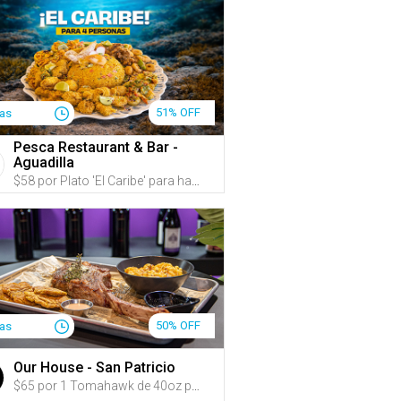
51% OFF
ías
Pesca Restaurant & Bar -
Aguadilla
$58 por Plato 'El Caribe' para hasta 4 personas que incluye: Tostones rellenos de ensalada de pulpo, Camarones al ajillo, Masitas de pescado y Calamares empanados + Arroz con jueyes + 4 Sangrías de guayaba o refrescos
50% OFF
ías
Our House - San Patricio
$65 por 1 Tomahawk de 40oz para 2 personas + 2 Ensaladas a escoger entre: Caesar o House Salad + 2 Acompañantes a escoger entre: Arroz blanco con habichuelas, tostones, papas fritas, batatas fritas, papitas de pana o arañitas + 1 Botella de vino a escoger entre: Prosecco, Albariño, Tempranillo o Cabernet