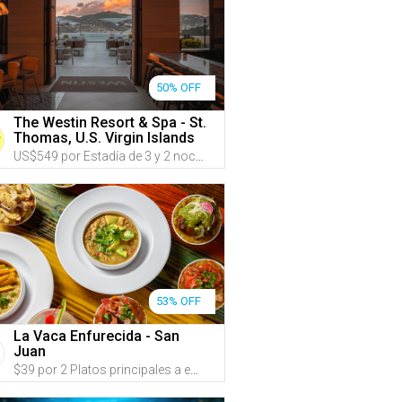
50% OFF
The Westin Resort & Spa - St.
Thomas, U.S. Virgin Islands
US$549 por Estadía de 3 y 2 noches en CUALQUIER DÍA DE LA SEMANA de MAYO a OCTUBRE para hasta 4 personas en una habitación con VISTA AL MAR con 1 cama KING y un sofá cama o con 2 camas QUEEN; o US$799 por Estadía de 4 y 3 noches
53% OFF
La Vaca Enfurecida - San
Juan
$39 por 2 Platos principales a escoger entre: Mofongo de carne frita en mojo isleñao; Mofongo de pollo en crema de ajo y cilantro; Mofongo relleno de churrasco en crema de aguacate; Camarones salteados en salsa criolla o Pulpo + 2 Cremas de plátano o Sopón de gandules + 2 Margaritas tradicionales a la roca