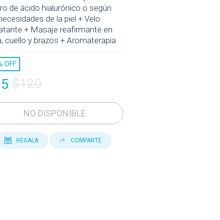
ro de ácido hialurónico o según
necesidades de la piel + Velo
ratante + Masaje reafirmante en
a, cuello y brazos + Aromaterapia
%
OFF
35
$120
NO DISPONIBLE
REGALA
COMPARTE