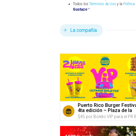
Todos los
Términos de Uso
y la
Política
Gustazo
™.
La compañía
Puerto Rico Burger Festiv
4ta edición – Plaza de la
Independencia, (Predios
Hiram Bithorn & Roberto
Clemente