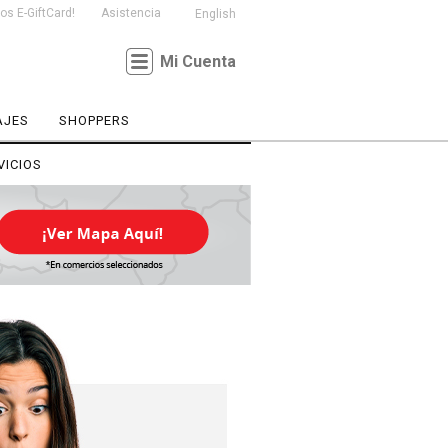
s E-GiftCard!
Asistencia
English
Mi Cuenta
AJES
SHOPPERS
VICIOS