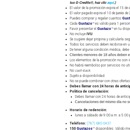
tus G-Credits®, haz clic
aquí
.)
El valor de la promoción expira el 15 de
El valor pagado expira el 10 de
junio
de 
Puedes comprar y regalar cuantos
Gus
Cada
Gustazo
™
es válido para 1 person
Favor presentar el
Gustazo
™ en tu disp
No incluye
IVU
.
Se sugiere dejar propina y calcularla seg
Todos los servicios deben recibirse en u
De tener alguna condición médica, debe s
Clientes menores de 18 años deben e
Los elementos de la promoción no son in
No habrá reembolso por servicios no uti
No
cash-back
.
Sujeto a disponibilidad.
No se puede combinar con otras ofertas
Debes llamar con 24 horas de anticip
Política de cancelación:
Debes llamar con 24 horas de anticip
Cancelaciones del mismo día no s
Horario de redención:
lunes a sábado de 9:00 a.m. a 5:00 
Teléfono:
(787) 685-0437
150
Gustazos
™ disponibles. Válido mi