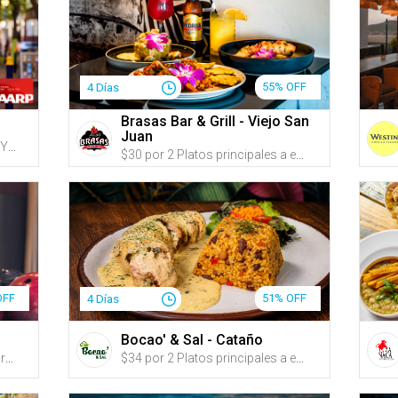
55% OFF
4 Días
Brasas Bar & Grill - Viejo San
Juan
Haz clic en 'ÚNETE A AARP HOY', inscríbete o renueva tu membresía y recibe 15 G-Credits en tu cuenta de Gustazos cuando hayas completado el proceso de inscripción y/o renovación + Obtén acceso a recursos sobre bienestar físico, cuidado de familiares, planificación del Seguro Social y descuentos diarios en viajes y restaurantes
$30 por 2 Platos principales a escoger entre: Mofongo relleno de pollo en salsa cremosa de ajo; Salmón en salsa de parcha acompañado de majado del día; o Carne frita acompañada de mamposteao y tostones + 2 Sangrías, cervezas, jugos naturales o refrescos
OFF
51% OFF
4 Días
Bocao' & Sal - Cataño
$50 por 2 Horas de bowling para hasta 8 personas + Incluye alquiler de zapatos para hasta 8 personas
$34 por 2 Platos principales a escoger entre: Mofongo relleno de ropa vieja, camarones o pollo (escoge la salsa); Pechuga rellena de pulled pork, queso crema y amarillos, en salsa cremosa de ajo y tocineta; Filete de mero al ajillo o a la criolla; o Pasta en salsa de cuatro quesos con pollo o camarones servida con pan + 1 Acompañante a escoger entre: arroz mamposteao, arroz blanco y habichuelas, tostones de plátano, papas fritas hechas en casa, amarillos o ensalada de la casa + 1 Aperitivo a escoger entre: croquetas de mamposteao o empanadillas de pulled pork con salsa Guava BBQ y queso derretido + 2 Sangrías de la casa o refrescos + 15% de Descuento en postres (crème brûlée, flan de queso o cheesecake)