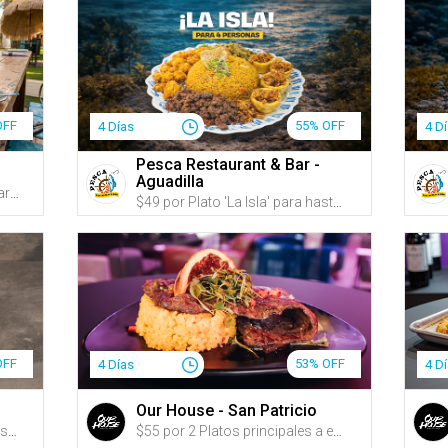
OFF
55% OFF
4 Días
4 D
Pesca Restaurant & Bar -
Aguadilla
$45 por un Arroz Mariscado para 2 personas + 2 Copas de Sangría + 1 Cheesecake para compartir
$49 por Plato 'La Isla' para hasta 4 personas que incluye: Fajitas de churrasco, Masitas de pechuga, Pernil al mojo y Tostones rellenos de pechuga de pollo y amarillos + Arroz mamposteao + 4 Sangrías de guayaba o refrescos
OFF
53% OFF
4 Días
4 D
Our House - San Patricio
$39 por 2 Platos de Brunch a escoger entre: Chicken Club Sandwich; Sunrise Burrito; Lemi Sandwich (hecho con pan de Panadería Lemi); Chicken & Waffle; Steak & Egg (opción de añadir churrasco, New York strip o ribeye); o Morning Beast o Sweet & Salty French Toast + 2 Cócteles de brunch a escoger entre: Power Up Spritz, Raspberry Mint Spritz, Maple White Russian o Mimosa (parcha, china o tamarindo) + 2 Cafés Argenis
$55 por 2 Platos principales a escoger entre: T-Bone Steak (22oz), Churrasco (14oz), Porterhouse (20oz) o New York (12oz) + 1 Acompañante por plato a escoger entre: Arroz blanco con habichuelas, tostones, papas fritas, batatas fritas, papitas de pana, arañitas, Caesar Side Salad o House Salad + 2 Cócteles (1 por persona) a escoger entre: Tamarindo Sunset, Caribbean Storm, Cosmo Waba, Golden Honey, Watermelon Margarita o Reptile Margarita