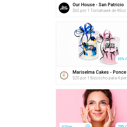
Our House - San Patricio
33% 
Mariselma Cakes - Ponce
79% 
5 Días