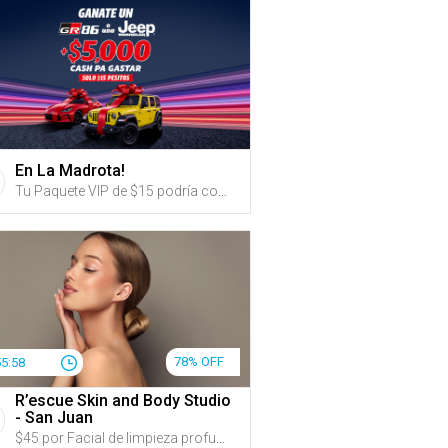
En La Madrota!
Tu Paquete VIP de $15 podría convertirte en el dueño de un Toyota GR86 2023 o una Jeep Wrangler 2023 y mucho más.
78% OFF
55:57
R’escue Skin and Body Studio
- San Juan
$45 por Facial de limpieza profunda y reafirmante, que incluye: Evaluación + Limpieza profunda personalizada + Exfoliación con microexfoliante de perlas de arroz y extractos frutales + Extracciones + Oxigenación e hidratación profunda + Aplicación de suero de ADN Marino con propiedades antiaging + Radiofrecuencia facial reafirmante + Mascarilla hidratante y nutritiva + Masaje facial, de cuello y papada para ayudar a mejorar la apariencia de firmeza y definición facial + 50% de Descuento en VIORA VST para ayudar a tratar párpados caídos, líneas de expresión, papada, entre otros beneficios