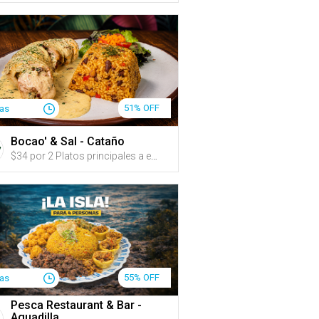
51% OFF
ías
Bocao' & Sal - Cataño
$34 por 2 Platos principales a escoger entre: Mofongo relleno de ropa vieja, camarones o pollo (escoge la salsa); Pechuga rellena de pulled pork, queso crema y amarillos, en salsa cremosa de ajo y tocineta; Filete de mero al ajillo o a la criolla; o Pasta en salsa de cuatro quesos con pollo o camarones servida con pan + 1 Acompañante a escoger entre: arroz mamposteao, arroz blanco y habichuelas, tostones de plátano, papas fritas hechas en casa, amarillos o ensalada de la casa + 1 Aperitivo a escoger entre: croquetas de mamposteao o empanadillas de pulled pork con salsa Guava BBQ y queso derretido + 2 Sangrías de la casa o refrescos + 15% de Descuento en postres (crème brûlée, flan de queso o cheesecake)
55% OFF
ías
Pesca Restaurant & Bar -
Aguadilla