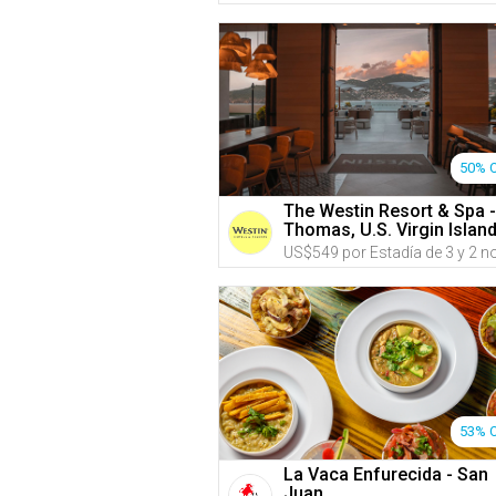
50% 
The Westin Resort & Spa -
Thomas, U.S. Virgin Islan
53% 
La Vaca Enfurecida - San
Juan