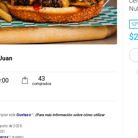
Cer
Nut
52
$
 Juan
43
:00
comprados
mprar este
Gustazo
™.
(Para más información sobre cómo utilizar
agosto de 2026.
031.
tazos
™ quieras.