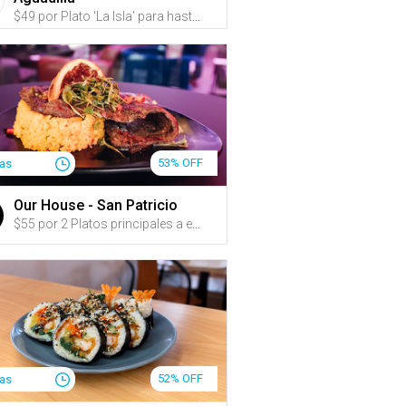
$49 por Plato 'La Isla' para hasta 4 personas que incluye: Fajitas de churrasco, Masitas de pechuga, Pernil al mojo y Tostones rellenos de pechuga de pollo y amarillos + Arroz mamposteao + 4 Sangrías de guayaba o refrescos
53% OFF
ías
Our House - San Patricio
$55 por 2 Platos principales a escoger entre: T-Bone Steak (22oz), Churrasco (14oz), Porterhouse (20oz) o New York (12oz) + 1 Acompañante por plato a escoger entre: Arroz blanco con habichuelas, tostones, papas fritas, batatas fritas, papitas de pana, arañitas, Caesar Side Salad o House Salad + 2 Cócteles (1 por persona) a escoger entre: Tamarindo Sunset, Caribbean Storm, Cosmo Waba, Golden Honey, Watermelon Margarita o Reptile Margarita
52% OFF
ías