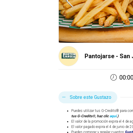
Pantojarse - San
00:00
Sobre este Gustazo
Puedes utilizar tus G-Credits® para co
tus G-Credits®, haz clic
aquí
.)
El valor de la promoción expira el 4 de 
El valor pagado expira el 4 de junio de 2
Puedes comprar y regalar cuantos
Gus