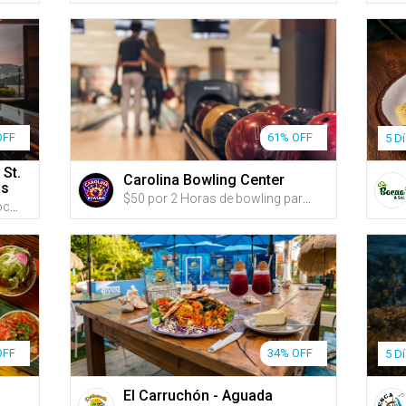
OFF
61% OFF
5 D
 St.
Carolina Bowling Center
ds
$50 por 2 Horas de bowling para hasta 8 personas + Incluye alquiler de zapatos para hasta 8 personas
US$549 por Estadía de 3 y 2 noches en CUALQUIER DÍA DE LA SEMANA de MAYO a OCTUBRE para hasta 4 personas en una habitación con VISTA AL MAR con 1 cama KING y un sofá cama o con 2 camas QUEEN; o US$799 por Estadía de 4 y 3 noches
OFF
34% OFF
5 D
El Carruchón - Aguada