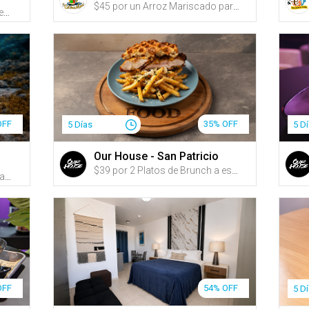
$45 por un Arroz Mariscado para 2 personas + 2 Copas de Sangría + 1 Cheesecake para compartir
$39 por 2 Platos principales a escoger entre: Mofongo de carne frita en mojo isleñao; Mofongo de pollo en crema de ajo y cilantro; Mofongo relleno de churrasco en crema de aguacate; Camarones salteados en salsa criolla o Pulpo + 2 Cremas de plátano o Sopón de gandules + 2 Margaritas tradicionales a la roca
OFF
35% OFF
5 Días
5 D
Our House - San Patricio
$39 por 2 Platos de Brunch a escoger entre: Chicken Club Sandwich; Sunrise Burrito; Lemi Sandwich (hecho con pan de Panadería Lemi); Chicken & Waffle; Steak & Egg (opción de añadir churrasco, New York strip o ribeye); o Morning Beast o Sweet & Salty French Toast + 2 Cócteles de brunch a escoger entre: Power Up Spritz, Raspberry Mint Spritz, Maple White Russian o Mimosa (parcha, china o tamarindo) + 2 Cafés Argenis
$58 por Plato 'El Caribe' para hasta 4 personas que incluye: Tostones rellenos de ensalada de pulpo, Camarones al ajillo, Masitas de pescado y Calamares empanados + Arroz con jueyes + 4 Sangrías de guayaba o refrescos
OFF
54% OFF
5 D