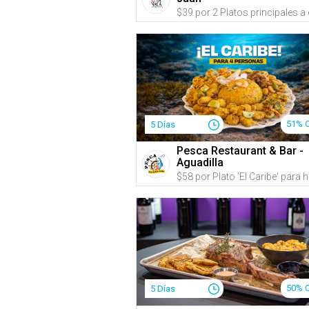
51% 
5 Días
Pesca Restaurant & Bar -
Aguadilla
50% 
5 Días