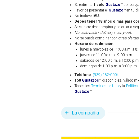
Se redimirá
1 solo
Gustazo
™ por pareja
Favor de presentar el
Gustazo
™ en tu d
No incluye
IVU.
Debes tener 18 años o más para con
Se sugiere dejar propina y calcularla seg
No cash-back
/
delivery
/
carry-out.
No se puede combinar con otras ofertas
Horario de redención:
lunes a miércoles de 11:00 a.m. a 8
jueves de 11:00 a.m. a 9:00 p.m.
sábados de 12:00 p.m. a 10:00 p.m
domingos de 1:00 p.m. a 8:00 p.m.
Teléfono
:
(939) 282-0004
150
Gustazos
™ disponibles. Válido mi
Todos los
Términos de Uso
y la
Política
Gustazo
™.
La compañía