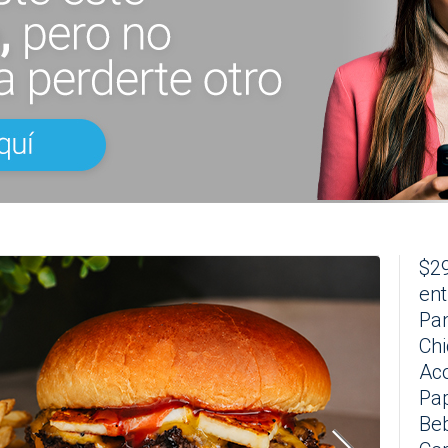
$29
ent
Pan
Chi
Aco
Pap
Beb