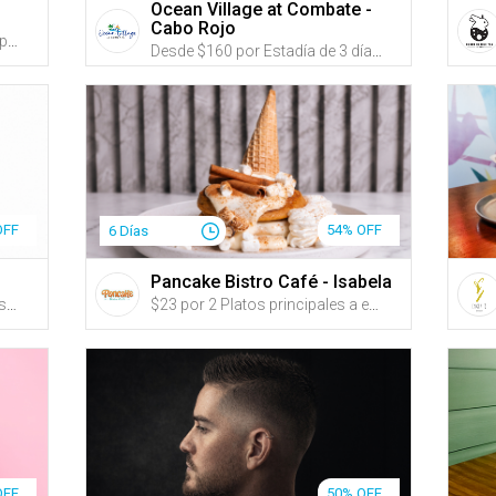
Ocean Village at Combate -
Cabo Rojo
$65 por 1 Tomahawk de 40oz para 2 personas + 2 Ensaladas a escoger entre: Caesar o House Salad + 2 Acompañantes a escoger entre: Arroz blanco con habichuelas, tostones, papas fritas, batatas fritas, papitas de pana o arañitas + 1 Botella de vino a escoger entre: Prosecco, Albariño, Tempranillo o Cabernet
Desde $160 por Estadía de 3 días y 2 noches en DÍAS DE SEMANA de AGOSTO a DICIEMBRE en un apartamento de 1 o 2 habitaciones para hasta 8 personas (Ver opciones de precio en "Sobre este Gustazo") + Acceso a 2 piscinas + Wi-Fi + Amplio estacionamiento con espacio para carretón GRATIS + Mascotas GRATIS
OFF
54% OFF
6 Días
Pancake Bistro Café - Isabela
$20 por 1 Bizcocho para 4 personas, a escoger entre los sabores: vainilla, almendra en buttercream, en el color de tu preferencia
$23 por 2 Platos principales a escoger entre: “Nutella Pancakes” coronados con una barquilla con mantecado; “Pumpkin Spice Pancakes”; “Cookies and Cream Pancakes” con salsa buttercream y trozos de Oreo y Nutella; “Boricua Benedictinos” montados en bocadillos de bacalaítos y pernil desmenuzado, bañados en salsa holandesa; o “Wobble Omelette” relleno de jamón de pavo y vegetales salteados con queso suizo acompañados de tostadas y un pancake + 2 Mimosas o Jugos (china, parcha o melón)
OFF
50% OFF