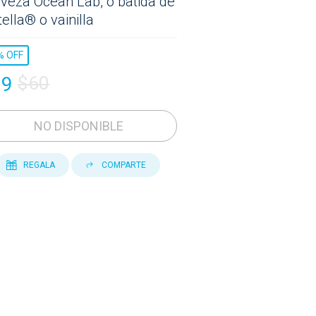
veza Ocean Lab, o batida de
ella® o vainilla
%
OFF
29
$60
NO DISPONIBLE
REGALA
COMPARTE