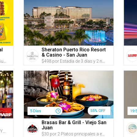
al
Sheraton Puerto Rico Resort
& Casino - San Juan
$45 por Boleto VIP para el PR Burger Festival el SÁBADO, 10 DE OCTUBRE DE 2026 que incluye: Entrada VIP 2 horas antes con fila expreso + Estación de burgers ilimitados durante 1 hora + Acceso al VIP Burger Garden con baños exclusivos y barra exclusiva + Vaso conmemorativo + 1 Servicio de sliders durante el horario general + Pin conmemorativo
$498 por Estadía de 3 días y 2 noches en DÍAS DE SEMANA; o $538 en FINES DE SEMANA en AGOSTO y SEPTIEMBRE en una habitación TRADITIONAL para 2 adultos y 2 niños + $25 en Créditos en comida y bebidas en The Bay Rooftop o Ocean Lounge + 'Late Checkout' a las 2:00 p.m. + Estacionamiento GRATIS para 1 vehículo
55% OFF
5 Días
19:
Brasas Bar & Grill - Viejo San
Juan
Haz clic en 'ÚNETE A AARP HOY', inscríbete o renueva tu membresía y recibe 15 G-Credits en tu cuenta de Gustazos cuando hayas completado el proceso de inscripción y/o renovación + Obtén acceso a recursos sobre bienestar físico, cuidado de familiares, planificación del Seguro Social y descuentos diarios en viajes y restaurantes
$30 por 2 Platos principales a escoger entre: Mofongo relleno de pollo en salsa cremosa de ajo; Salmón en salsa de parcha acompañado de majado del día; o Carne frita acompañada de mamposteao y tostones + 2 Sangrías, cervezas, jugos naturales o refrescos