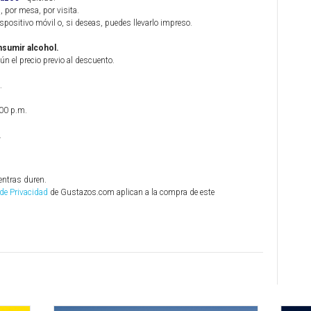
, por mesa, por visita.
ispositivo móvil o, si deseas, puedes llevarlo impreso.
sumir alcohol.
ún el precio previo al descuento.
.
:00 p.m.
.
entras duren.
 de Privacidad
de Gustazos.com aplican a la compra de este