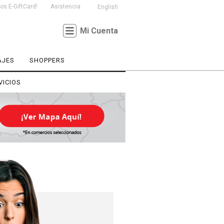
s E-GiftCard!
Asistencia
English
Mi Cuenta
AJES
SHOPPERS
VICIOS