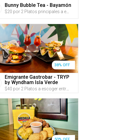
Bunny Bubble Tea - Bayamón
$20 por 2 Platos principales a escoger entre: ‘Yakitori’ (2 pinchos de pollo o cerdo con un marinado taiwanese bañado en salsa guava bbq de la casa) servido con pan pita; ‘Shrimp Kimbap’ (rollos de arroz sazonado con aceite de sésame rellenos de zanahoria, espinaca, rábano coreano, zucchini y camarón tempura envueltos en premium Nori); Alitas coreanas a escoger entre nueve sabores; o 1 Arroz frito para compartir a escoger entre: ‘Bulgogi’, ‘Kimchi’ o ‘Sweet & Spicy Pork Belly y Kimchi’ + 2 Bubble Teas de 'Garden of Fruits' o Fizzy Pop
38% OFF
Emigrante Gastrobar - TRYP
by Wyndham Isla Verde
$40 por 2 Platos a escoger entre: Fish Tacos o Emigrante Burger, ambos acompañados de papas fritas + 2 Copas de sangría + Estacionamiento de hasta 2 horas
50% OFF