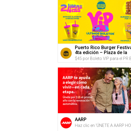
Puerto Rico Burger Festiv
4ta edición – Plaza de la
Independencia, (Predios
Hiram Bithorn & Roberto
Clemente
AARP