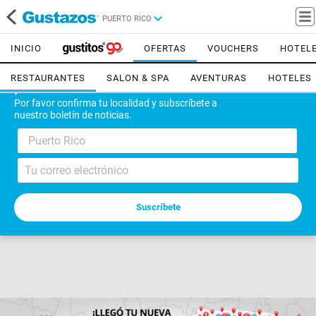
PUERTO RICO
INICIO
OFERTAS
VOUCHERS
HOTEL
RESTAURANTES
SALON & SPA
AVENTURAS
HOTELES
¡Bienvenido!
Por favor confirma tu localidad y subscríbete a
nuestro boletín de noticias.
Puerto Rico