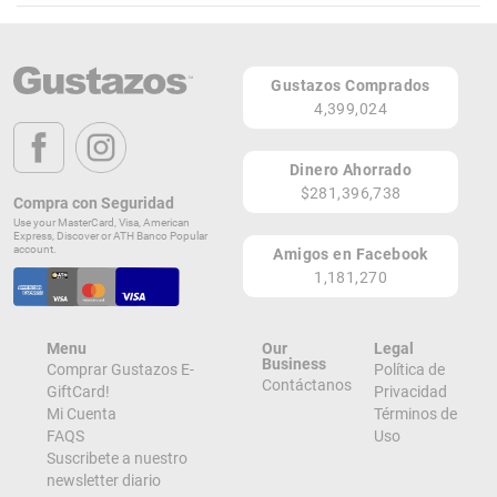
De Akí Cocina Borinqueña
Teléfono: (939) 633-4499
Gustazos Comprados
Página Web
4,399,024
PR-181 (Km 63.3), Placita San Miguel
Trujillo Alto 00976
Dinero Ahorrado
PR
$281,396,738
Compra con Seguridad
Lugares de Redención
Use your MasterCard, Visa, American
Express, Discover or ATH Banco Popular
account.
Amigos en Facebook
¡Ver todos en el Mapa!
1,181,270
PR-181 (Km 63.3), Placita San Miguel
Trujillo Alto 00976
PR
Menu
Our
Legal
¡Localizar en el Mapa!
Business
Comprar Gustazos E-
Política de
Contáctanos
GiftCard!
Privacidad
Mi Cuenta
Términos de
FAQS
Uso
Suscribete a nuestro
newsletter diario