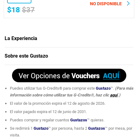
NO DISPONIBLE
$18
$37
La Experiencia
De Akí Cocina Borinqueña
celebra la esencia de la gastronomía
Sobre este Gustazo
puertorriqueña con un toque moderno y auténtico. Su menú está inspirado
en los sabores tradicionales de la isla como sus populares mofongos
rellenos. El ambiente es acogedor y familiar, ideal para disfrutar de una
comida llena de sazón y cultura, ¡Así que visítalos hoy con este Gustazo™!
Puedes utilizar tus G-Credits® para comprar este
Gustazo
™.
(Para más
información sobre cómo utilizar tus G-Credits®, haz clic
aquí
.)
El valor de la promoción expira el 12 de agosto de 2026.
El valor pagado expira el 12 de junio de 2031.
Puedes comprar y regalar cuantos
Gustazos
™ quieras.
Se redimirá 1
Gustazo
™ por persona, hasta 2
Gustazos
™ por mesa, por
visita.