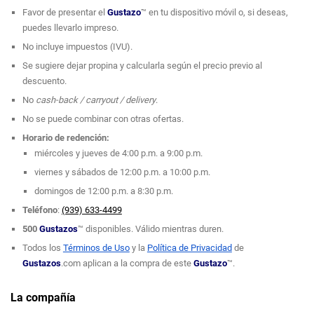
Favor de presentar el
Gustazo
™ en tu dispositivo móvil o, si deseas,
puedes llevarlo impreso.
No incluye impuestos (IVU).
Se sugiere dejar propina y calcularla según el precio previo al
descuento.
No
cash-back / carryout / delivery
.
No se puede combinar con otras ofertas.
Horario de redención:
miércoles y jueves de 4:00 p.m. a 9:00 p.m.
viernes y sábados de 12:00 p.m. a 10:00 p.m.
domingos de 12:00 p.m. a 8:30 p.m.
Teléfono
:
(939) 633-4499
500
Gustazos
™
disponibles. Válido mientras duren.
Todos los
Términos de Uso
y la
Política de Privacidad
de
Gustazos
.com aplican a la compra de este
Gustazo
™
.
La compañía