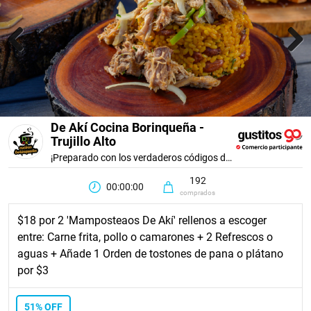
Previous
Next
De Akí Cocina Borinqueña -
Trujillo Alto
¡Preparado con los verdaderos códigos del sazón criollo!
192
00:00:00
comprados
$18 por 2 'Mamposteaos De Akí' rellenos a escoger
entre: Carne frita, pollo o camarones + 2 Refrescos o
aguas + Añade 1 Orden de tostones de pana o plátano
por $3
51% OFF