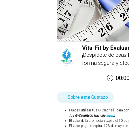
Vita-Fit by Evalua
¡Despídete de esas l
forma segura y efec
00:00
Sobre este Gustazo
Puedes utilizar tus G-Credits® para co
tus G-Credits®, haz clic
aquí
.)
El valor de la promoción expira el 20 de 
El valor pagado expira el 28 de mayo de