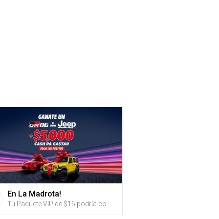
En La Madrota!
Tu Paquete VIP de $15 podría convertirte en el dueño de un Toyota GR86 2023 o una Jeep Wrangler 2023 y mucho más.