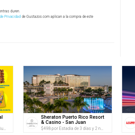
entras duren.
 de Privacidad
de Gustazos.com aplican a la compra de este
al
Sheraton Puerto Rico Resort
& Casino - San Juan
$45 por Boleto VIP para el PR Burger Festival el SÁBADO, 10 DE OCTUBRE DE 2026 que incluye: Entrada VIP 2 horas antes con fila expreso + Estación de burgers ilimitados durante 1 hora + Acceso al VIP Burger Garden con baños exclusivos y barra exclusiva + Vaso conmemorativo + 1 Servicio de sliders durante el horario general + Pin conmemorativo
$498 por Estadía de 3 días y 2 noches en DÍAS DE SEMANA; o $538 en FINES DE SEMANA en AGOSTO y SEPTIEMBRE en una habitación TRADITIONAL para 2 adultos y 2 niños + $25 en Créditos en comida y bebidas en The Bay Rooftop o Ocean Lounge + 'Late Checkout' a las 2:00 p.m. + Estacionamiento GRATIS para 1 vehículo