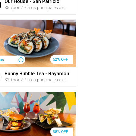
Our House - San Patricio
$55 por 2 Platos principales a escoger entre: T-Bone Steak (22oz), Churrasco (14oz), Porterhouse (20oz) o New York (12oz) + 1 Acompañante por plato a escoger entre: Arroz blanco con habichuelas, tostones, papas fritas, batatas fritas, papitas de pana, arañitas, Caesar Side Salad o House Salad + 2 Cócteles (1 por persona) a escoger entre: Tamarindo Sunset, Caribbean Storm, Cosmo Waba, Golden Honey, Watermelon Margarita o Reptile Margarita
52% OFF
ías
Bunny Bubble Tea - Bayamón
$20 por 2 Platos principales a escoger entre: ‘Yakitori’ (2 pinchos de pollo o cerdo con un marinado taiwanese bañado en salsa guava bbq de la casa) servido con pan pita; ‘Shrimp Kimbap’ (rollos de arroz sazonado con aceite de sésame rellenos de zanahoria, espinaca, rábano coreano, zucchini y camarón tempura envueltos en premium Nori); Alitas coreanas a escoger entre nueve sabores; o 1 Arroz frito para compartir a escoger entre: ‘Bulgogi’, ‘Kimchi’ o ‘Sweet & Spicy Pork Belly y Kimchi’ + 2 Bubble Teas de 'Garden of Fruits' o Fizzy Pop
38% OFF