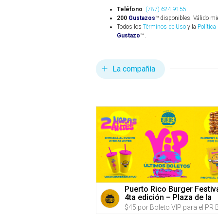
Teléfono
:
(787) 624-9155
200
Gustazos
™ disponibles. Válido mi
Todos los
Términos de Uso
y la
Política
Gustazo
™ .
La compañía
Puerto Rico Burger Festiv
4ta edición – Plaza de la
Independencia, (Predios
Hiram Bithorn & Roberto