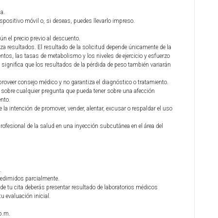
a.
ispositivo móvil o, si deseas, puedes llevarlo impreso.
ún el precio previo al descuento.
za resultados. El resultado de la solicitud depende únicamente de la
ntos, las tasas de metabolismo y los niveles de ejercicio y esfuerzo
 significa que los resultados de la pérdida de peso también variarán
 proveer consejo médico y no garantiza el diagnóstico o tratamiento.
 sobre cualquier pregunta que pueda tener sobre una afección
nto.
la intención de promover, vender, alentar, excusar o respaldar el uso
rofesional de la salud en una inyección subcutánea en el área del
.
redimidos parcialmente.
a de tu cita deberás presentar resultado de laboratorios médicos
u evaluación inicial.
p.m.