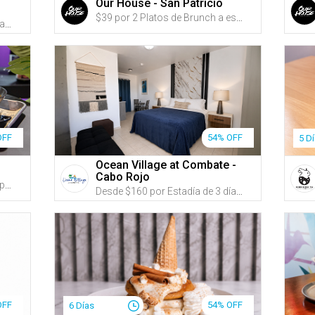
Our House - San Patricio
$39 por 2 Platos de Brunch a escoger entre: Chicken Club Sandwich; Sunrise Burrito; Lemi Sandwich (hecho con pan de Panadería Lemi); Chicken & Waffle; Steak & Egg (opción de añadir churrasco, New York strip o ribeye); o Morning Beast o Sweet & Salty French Toast + 2 Cócteles de brunch a escoger entre: Power Up Spritz, Raspberry Mint Spritz, Maple White Russian o Mimosa (parcha, china o tamarindo) + 2 Cafés Argenis
$58 por Plato 'El Caribe' para hasta 4 personas que incluye: Tostones rellenos de ensalada de pulpo, Camarones al ajillo, Masitas de pescado y Calamares empanados + Arroz con jueyes + 4 Sangrías de guayaba o refrescos
OFF
54% OFF
5 D
Ocean Village at Combate -
Cabo Rojo
$65 por 1 Tomahawk de 40oz para 2 personas + 2 Ensaladas a escoger entre: Caesar o House Salad + 2 Acompañantes a escoger entre: Arroz blanco con habichuelas, tostones, papas fritas, batatas fritas, papitas de pana o arañitas + 1 Botella de vino a escoger entre: Prosecco, Albariño, Tempranillo o Cabernet
Desde $160 por Estadía de 3 días y 2 noches en DÍAS DE SEMANA de AGOSTO a DICIEMBRE en un apartamento de 1 o 2 habitaciones para hasta 8 personas (Ver opciones de precio en "Sobre este Gustazo") + Acceso a 2 piscinas + Wi-Fi + Amplio estacionamiento con espacio para carretón GRATIS + Mascotas GRATIS
OFF
54% OFF
6 Días