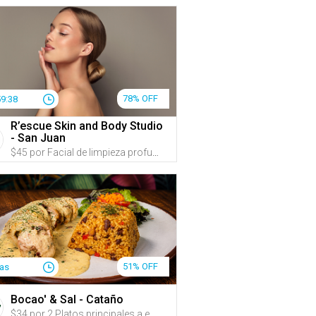
78% OFF
59:36
R’escue Skin and Body Studio
- San Juan
$45 por Facial de limpieza profunda y reafirmante, que incluye: Evaluación + Limpieza profunda personalizada + Exfoliación con microexfoliante de perlas de arroz y extractos frutales + Extracciones + Oxigenación e hidratación profunda + Aplicación de suero de ADN Marino con propiedades antiaging + Radiofrecuencia facial reafirmante + Mascarilla hidratante y nutritiva + Masaje facial, de cuello y papada para ayudar a mejorar la apariencia de firmeza y definición facial + 50% de Descuento en VIORA VST para ayudar a tratar párpados caídos, líneas de expresión, papada, entre otros beneficios
51% OFF
ías
Bocao' & Sal - Cataño
$34 por 2 Platos principales a escoger entre: Mofongo relleno de ropa vieja, camarones o pollo (escoge la salsa); Pechuga rellena de pulled pork, queso crema y amarillos, en salsa cremosa de ajo y tocineta; Filete de mero al ajillo o a la criolla; o Pasta en salsa de cuatro quesos con pollo o camarones servida con pan + 1 Acompañante a escoger entre: arroz mamposteao, arroz blanco y habichuelas, tostones de plátano, papas fritas hechas en casa, amarillos o ensalada de la casa + 1 Aperitivo a escoger entre: croquetas de mamposteao o empanadillas de pulled pork con salsa Guava BBQ y queso derretido + 2 Sangrías de la casa o refrescos + 15% de Descuento en postres (crème brûlée, flan de queso o cheesecake)