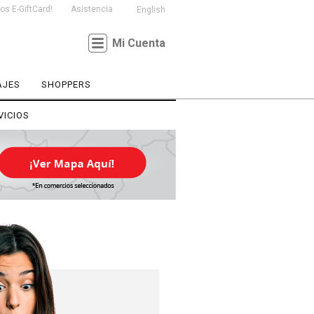
s E-GiftCard!
Asistencia
English
Mi Cuenta
AJES
SHOPPERS
VICIOS