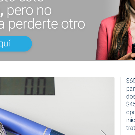
$65
par
dos
$4
opc
ini
tra