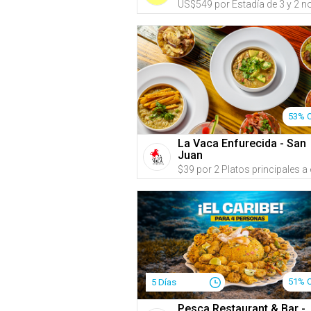
53% 
La Vaca Enfurecida - San
Juan
51% 
5 Días
Pesca Restaurant & Bar -