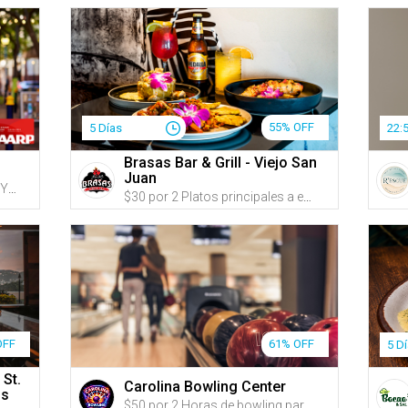
55% OFF
5 Días
22:
Brasas Bar & Grill - Viejo San
Juan
Haz clic en 'ÚNETE A AARP HOY', inscríbete o renueva tu membresía y recibe 15 G-Credits en tu cuenta de Gustazos cuando hayas completado el proceso de inscripción y/o renovación + Obtén acceso a recursos sobre bienestar físico, cuidado de familiares, planificación del Seguro Social y descuentos diarios en viajes y restaurantes
$30 por 2 Platos principales a escoger entre: Mofongo relleno de pollo en salsa cremosa de ajo; Salmón en salsa de parcha acompañado de majado del día; o Carne frita acompañada de mamposteao y tostones + 2 Sangrías, cervezas, jugos naturales o refrescos
OFF
61% OFF
5 D
 St.
Carolina Bowling Center
ds
$50 por 2 Horas de bowling para hasta 8 personas + Incluye alquiler de zapatos para hasta 8 personas