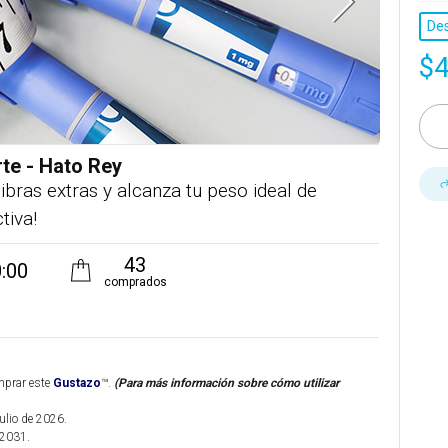
De
$
rte - Hato Rey
ibras extras y alcanza tu peso ideal de
tiva!
43
:00
comprados
mprar este
Gustazo
™.
(Para más información sobre cómo utilizar
julio de 2026.
 2031.