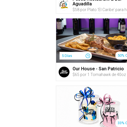
Aguadilla
50% 
5 Días
Our House - San Patricio
33% 