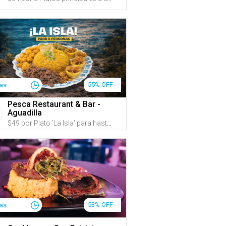
55% OFF
ías
Pesca Restaurant & Bar -
Aguadilla
$49 por Plato 'La Isla' para hasta 4 personas que incluye: Fajitas de churrasco, Masitas de pechuga, Pernil al mojo y Tostones rellenos de pechuga de pollo y amarillos + Arroz mamposteao + 4 Sangrías de guayaba o refrescos
53% OFF
ías