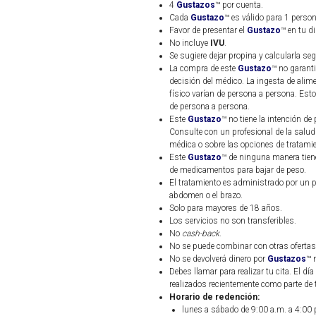
4
Gustazos
™ por cuenta.
Cada
Gustazo
™ es válido para 1 person
Favor de presentar el
Gustazo
™ en tu d
No incluye
IVU
.
Se sugiere dejar propina y calcularla seg
La compra de este
Gustazo
™ no garanti
decisión del médico. La ingesta de alime
físico varían de persona a persona. Esto
de persona a persona.
Este
Gustazo
™ no tiene la intención de
Consulte con un profesional de la salud
médica o sobre las opciones de tratamie
Este
Gustazo
™ de ninguna manera tiene 
de medicamentos para bajar de peso.
El tratamiento es administrado por un p
abdomen o el brazo.
Solo para mayores de 18 años.
Los servicios no son transferibles.
No
cash-back
.
No se puede combinar con otras ofertas
No se devolverá dinero por
Gustazos
™ 
Debes llamar para realizar tu cita. El dí
realizados recientemente como parte de t
Horario de redención:
lunes a sábado de 9:00 a.m. a 4:00 