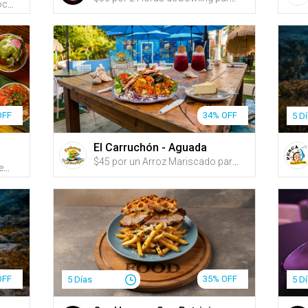
US$549 por Estadía de 3 y 2 noches en CUALQUIER DÍA DE LA SEMANA de MAYO a OCTUBRE para hasta 4 personas en una habitación con VISTA AL MAR con 1 cama KING y un sofá cama o con 2 camas QUEEN; o US$799 por Estadía de 4 y 3 noches
OFF
34% OFF
5 D
El Carruchón - Aguada
$45 por un Arroz Mariscado para 2 personas + 2 Copas de Sangría + 1 Cheesecake para compartir
$39 por 2 Platos principales a escoger entre: Mofongo de carne frita en mojo isleñao; Mofongo de pollo en crema de ajo y cilantro; Mofongo relleno de churrasco en crema de aguacate; Camarones salteados en salsa criolla o Pulpo + 2 Cremas de plátano o Sopón de gandules + 2 Margaritas tradicionales a la roca
OFF
35% OFF
5 Días
5 D