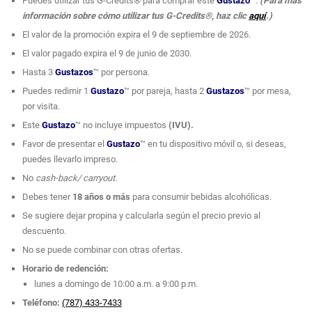
Puedes utilizar tus G-Credits® para comprar este
Gustazo
™.
(Para más
información sobre cómo utilizar tus G-Credits®, haz clic
aquí
.)
El valor de la promoción expira el 9 de septiembre de 2026.
El valor pagado expira el 9 de junio de 2030.
Hasta 3
Gustazos
™ por persona.
Puedes redimir 1
Gustazo
™ por pareja, hasta 2
Gustazos
™ por mesa,
por visita.
Este
Gustazo
™ no incluye impuestos
(IVU).
Favor de presentar el
Gustazo
™ en tu dispositivo móvil o, si deseas,
puedes llevarlo impreso.
No
cash-back/ carryout.
Debes tener
18 años o más
para consumir bebidas alcohólicas.
Se sugiere dejar propina y calcularla según el precio previo al
descuento.
No se puede combinar con otras ofertas.
Horario de redención:
lunes a domingo de 10:00 a.m. a 9:00 p.m.
Teléfono:
(787) 433-7433