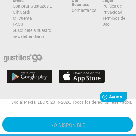
Menu
Our
Legal
Business
Comprar Gustazos E-
Política de
Contáctanos
GiftCard!
Privacidad
Mi Cuenta
Términos de
FAQS
Uso
Suscribete a nuestro
newsletter diario
Social Media, LLC © 2011-2026. Todos los derechos reservados.
NO DISPONIBLE