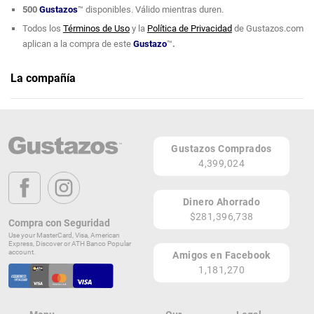
500
Gustazos
™ disponibles. Válido mientras duren.
Todos los
Términos de Uso
y la
Política de Privacidad
de Gustazos.com
aplican a la compra de este
Gustazo
™
.
La compañía
Pepper's Bistro
Teléfono: (787) 433-7433
Gustazos Comprados
Página Web
4,399,024
Bayamón
PR
Dinero Ahorrado
$281,396,738
Lugares de Redención
Compra con Seguridad
Use your MasterCard, Visa, American
Express, Discover or ATH Banco Popular
¡Ver todos en el Mapa!
account.
Amigos en Facebook
Carretera 167 Bayamón Paradise Mall Rexville LOCAL #6 BO. Pajaros
1,181,270
Bayamón 00957
PR
¡Localizar en el Mapa!