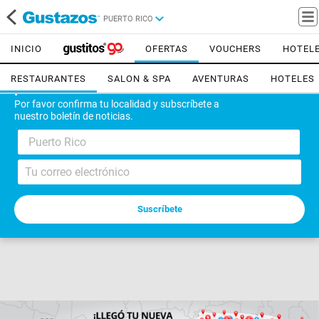
PUERTO RICO
INICIO
OFERTAS
VOUCHERS
HOTEL
RESTAURANTES
SALON & SPA
AVENTURAS
HOTELES
¡Bienvenido!
Por favor confirma tu localidad y subscríbete a
nuestro boletín de noticias.
Puerto Rico