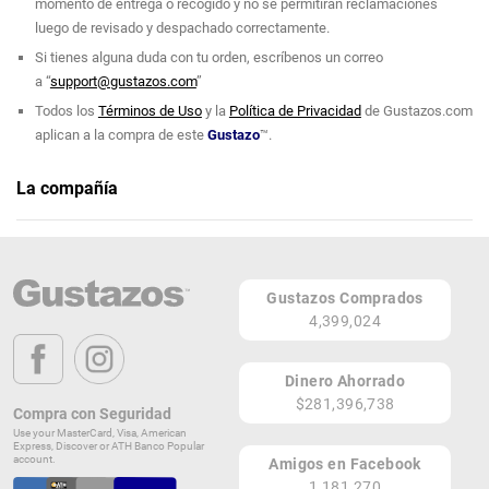
momento de entrega o recogido y no se permitirán reclamaciones
luego de revisado y despachado correctamente.
Si tienes alguna duda con tu orden, escríbenos un correo
a “
support@gustazos.com
”
Todos los
Términos de Uso
y la
Política de Privacidad
de Gustazos.com
aplican a la compra de este
Gustazo
™.
La compañía
Copa Mundial FIFA 2026
GUAYNABO
PR
Gustazos Comprados
4,399,024
Lugares de Redención
¡Ver todos en el Mapa!
Dinero Ahorrado
Gustazos, 100 Ave. San Patricio
$281,396,738
Compra con Seguridad
GUAYNABO 00968
Use your MasterCard, Visa, American
PR
Express, Discover or ATH Banco Popular
¡Localizar en el Mapa!
account.
Amigos en Facebook
1,181,270