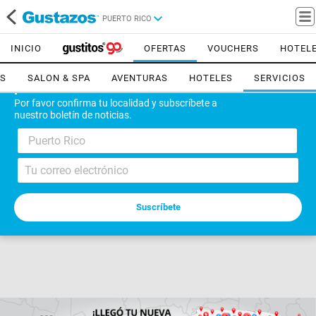
PUERTO RICO
INICIO
OFERTAS
VOUCHERS
HOTEL
ES
SALON & SPA
AVENTURAS
HOTELES
SERVICIOS
¡Bienvenido!
Por favor confirma tu localidad y subscríbete a
nuestro boletín de noticias.
Puerto Rico