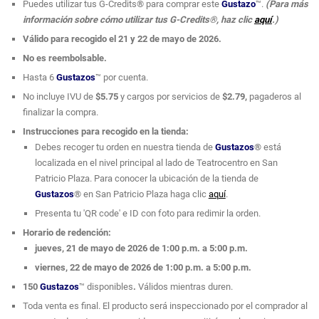
Puedes utilizar tus G-Credits® para comprar este
Gustazo
™.
(Para más
información sobre cómo utilizar tus G-Credits®, haz clic
aquí
.)
Válido para recogido el 21 y 22 de mayo de 2026.
No es reembolsable.
Hasta 6
Gustazos
™
por cuenta.
No incluye IVU de
$5.75
y cargos por servicios de
$2.79,
pagaderos al
finalizar la compra.
Instrucciones para recogido en la tienda:
Debes recoger tu orden
en nuestra tienda de
Gustazos
®
está
localizada en el nivel principal al lado de Teatrocentro en San
Patricio Plaza. Para conocer la ubicación de la tienda de
Gustazos
® en San Patricio Plaza haga clic
aquí
.
Presenta tu 'QR code' e ID con foto para redimir la orden.
Horario de redención:
jueves, 21 de mayo de 2026 de 1:00 p.m. a 5:00 p.m.
viernes, 22 de mayo de 2026 de 1:00 p.m. a 5:00 p.m.
150
Gustazos
™
disponibles
.
Válidos mientras duren.
Toda venta es final. El producto será inspeccionado por el comprador al