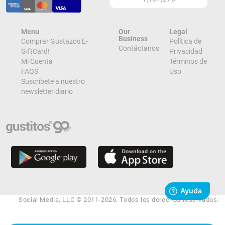
Menu
Our
Legal
Business
Comprar Gustazos E-
Política de
Contáctanos
GiftCard!
Privacidad
Mi Cuenta
Términos de
FAQS
Uso
Suscribete a nuestro
newsletter diario
Social Media, LLC © 2011-2026. Todos los derechos reservados.