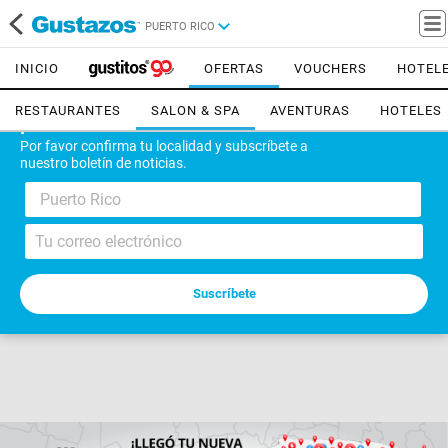
PUERTO RICO
INICIO
OFERTAS
VOUCHERS
HOTEL
RESTAURANTES
SALON & SPA
AVENTURAS
HOTELES
¡Bienvenido!
Por favor confirma tu localidad y subscríbete a
nuestro boletín de noticias.
Puerto Rico