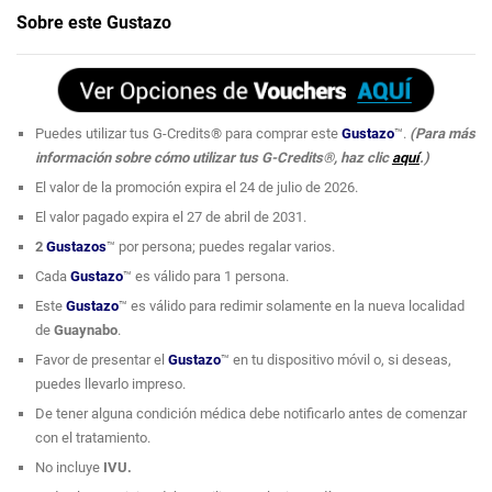
¡Rejuvenece tu rostro!
Si quieres lucir regia, visita Le Paris Esthetic y deja
Sobre este Gustazo
que sus profesionales te mimen como la reina que eres. ¡Es hora de darte
este Gustazo™! ya que estarás hidratando y nutriendo la piel para que
luzca más joven y tersa.
Puedes utilizar tus G-Credits® para comprar este
Gustazo
™.
(Para más
No hay regalo como pasar un tiempo de calidad y relajación
mientras te
información sobre cómo utilizar tus G-Credits®, haz clic
aquí
.)
miman por completo.
Disfruta los tratamientos de belleza profesional
en
Le Paris Esthetic
. ¡Mímala como la reina que es y regálale un
El valor de la promoción expira el 24 de julio de 2026.
tremendo
Gustazo
™!
El valor pagado expira el 27 de abril de 2031.
2
Gustazos
™ por persona; puedes regalar varios.
Este
Gustazo
™ incluye un 10% de descuento en la compra de
Cada
Gustazo
™ es válido para 1 persona.
productos, disponibles en la tienda.
Los profesionales y la más avanzada tecnología de
Le Paris
Este
Gustazo
™ es válido para redimir solamente en la nueva localidad
Esthetic
se combinan para brindar los mejores tratamientos
de
Guaynabo
.
corporales y para la piel.
Favor de presentar el
Gustazo
™ en tu dispositivo móvil o, si deseas,
puedes llevarlo impreso.
Visítalos y descubre la gran variedad de servicios que pueden ofrecer para
De tener alguna condición médica debe notificarlo antes de comenzar
tu rostro y cuerpo.
con el tratamiento.
No incluye
IVU.