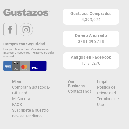
Página Web
Gustazos Comprados
GUAYNABO
4,399,024
PR
Lugares de Redención
Dinero Ahorrado
$281,396,738
Compra con Seguridad
¡Ver todos en el Mapa!
Use your MasterCard, Visa, American
559 Calle Hillside
Express, Discover or ATH Banco Popular
GUAYNABO 00920
account.
Amigos en Facebook
PR
1,181,270
¡Localizar en el Mapa!
Menu
Our
Legal
Business
Comprar Gustazos E-
Política de
Contáctanos
GiftCard!
Privacidad
Mi Cuenta
Términos de
FAQS
Uso
Suscribete a nuestro
newsletter diario