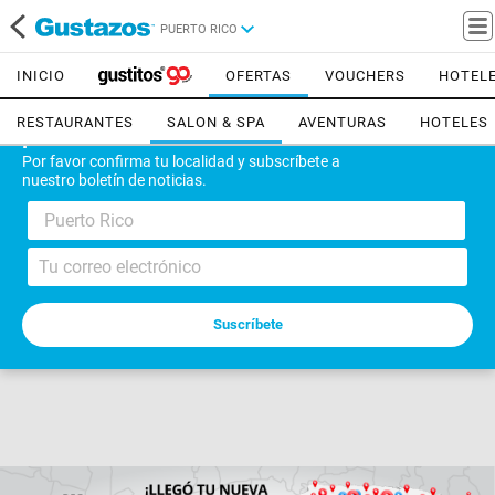
PUERTO RICO
INICIO
OFERTAS
VOUCHERS
HOTEL
RESTAURANTES
SALON & SPA
AVENTURAS
HOTELES
¡Bienvenido!
Por favor confirma tu localidad y subscríbete a
nuestro boletín de noticias.
Puerto Rico