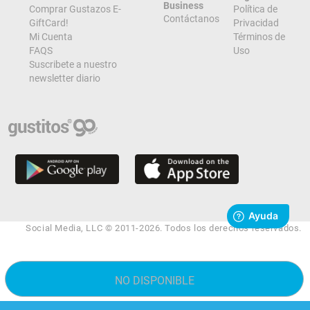
Business
Comprar Gustazos E-
Política de
Contáctanos
GiftCard!
Privacidad
Mi Cuenta
Términos de
FAQS
Uso
Suscribete a nuestro
newsletter diario
Social Media, LLC © 2011-2026. Todos los derechos reservados.
NO DISPONIBLE