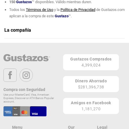
150
Gustazos
™ disponibles. Válido mientras duren.
Todos los
Términos de Uso
y la
Política de Privacidad
de Gustazos.com
aplican a la compra de este
Gustazo
™.
La compañía
Bee U Funsion Esthetic
Teléfono: (787) 936-0944
Gustazos Comprados
1368 Calle 16 NW
4,399,024
San Juan 00920
PR
Dinero Ahorrado
Lugares de Redención
$281,396,738
Compra con Seguridad
Use your MasterCard, Visa, American
¡Ver todos en el Mapa!
Express, Discover or ATH Banco Popular
Plaza Iturregui Shopping Center, Av. 65 de Infantería,
account.
Amigos en Facebook
San Juan 00924
1,181,270
PR
¡Localizar en el Mapa!
Menu
Our
Legal