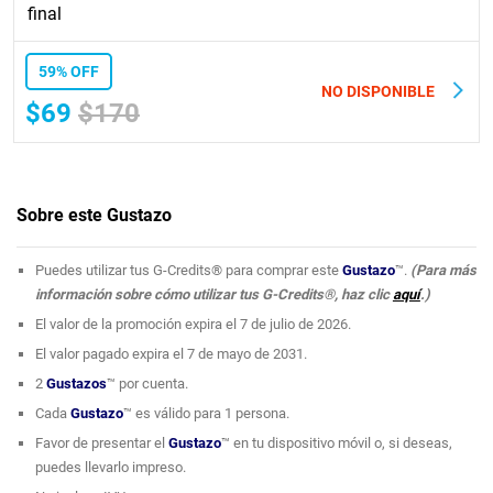
final
59% OFF
NO DISPONIBLE
$69
$170
Sobre este Gustazo
Puedes utilizar tus G-Credits® para comprar este
Gustazo
™.
(Para más
información sobre cómo utilizar tus G-Credits®, haz clic
aquí
.)
El valor de la promoción expira el 7 de julio de 2026.
El valor pagado expira el 7 de mayo de 2031.
2
Gustazos
™ por cuenta.
Cada
Gustazo
™ es válido para 1 persona.
Favor de presentar el
Gustazo
™ en tu dispositivo móvil o, si deseas,
puedes llevarlo impreso.