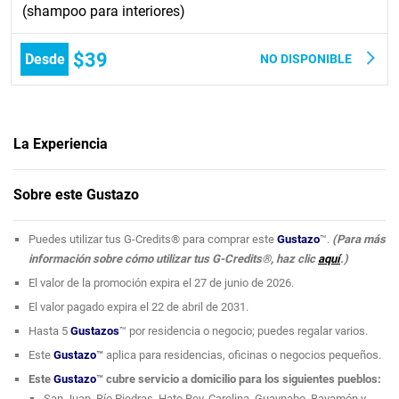
(shampoo para interiores)
$39
Desde
NO DISPONIBLE
La Experiencia
Tu hogar es tu centro de relajación
, por eso es sumamente importante
Sobre este Gustazo
que se sienta limpio y fresco.
Aprovecha este
Gustazo™
y bríndale a tus muebles el
Puedes utilizar tus G-Credits® para comprar este
Gustazo
™.
(Para más
mantenimiento y limpieza profunda necesaria.
información sobre cómo utilizar tus G-Credits®, haz clic
aquí
.)
Cleaning Expert PR
visitará tu hogar, por lo que no tienes que
El valor de la promoción expira el 27 de junio de 2026.
salir de casa.
Ya sabes, ¡mantén tu aire en las mejores condiciones con la
El valor pagado expira el 22 de abril de 2031.
ayuda de los expertos!
Hasta 5
Gustazos
™ por residencia o negocio; puedes regalar varios.
Este
Gustazo
™
aplica para residencias, oficinas o negocios pequeños.
Este
Gustazo
™ cubre servicio a domicilio para los siguientes pueblos:
San Juan, Río Piedras, Hato Rey, Carolina, Guaynabo, Bayamón y