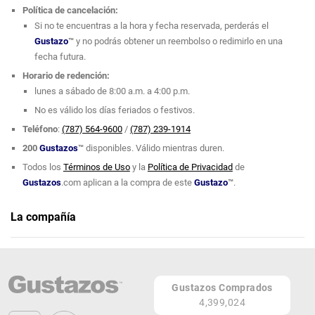
Política de cancelación:
Si no te encuentras a la hora y fecha reservada, perderás el
Gustazo
™
y no podrás obtener un reembolso o redimirlo en una
fecha futura.
Horario de redención:
lunes a sábado de 8:00 a.m. a 4:00 p.m.
No es válido los días feriados o festivos.
Teléfono
:
(787) 564-9600
/
(787) 239-1914
200
Gustazos
™
disponibles. Válido mientras duren.
Todos los
Términos de Uso
y la
Política de Privacidad
de
Gustazos
.com aplican a la compra de este
Gustazo
™
.
La compañía
Cleaning Expert PR
Teléfono: (787) 564-9600 / (787) 239-1914
Gustazos Comprados
A domicilio
4,399,024
PR