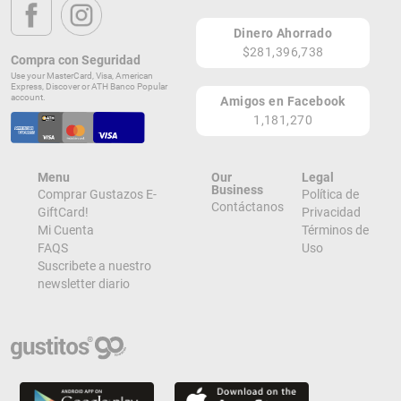
Dinero Ahorrado
$281,396,738
Compra con Seguridad
Use your MasterCard, Visa, American
Express, Discover or ATH Banco Popular
account.
Amigos en Facebook
1,181,270
Menu
Our
Legal
Business
Comprar Gustazos E-
Política de
Contáctanos
GiftCard!
Privacidad
Mi Cuenta
Términos de
FAQS
Uso
Suscribete a nuestro
newsletter diario