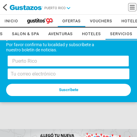
PUERTO RICO
INICIO
OFERTAS
VOUCHERS
HOTEL
ES
SALON & SPA
AVENTURAS
HOTELES
SERVICIOS
¡Bienvenido!
Por favor confirma tu localidad y subscríbete a
nuestro boletín de noticias.
Puerto Rico