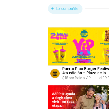
La compañía
Puerto Rico Burger Festiv
4ta edición – Plaza de la
Independencia, (Predios
Hiram Bithorn & Roberto
Clemente