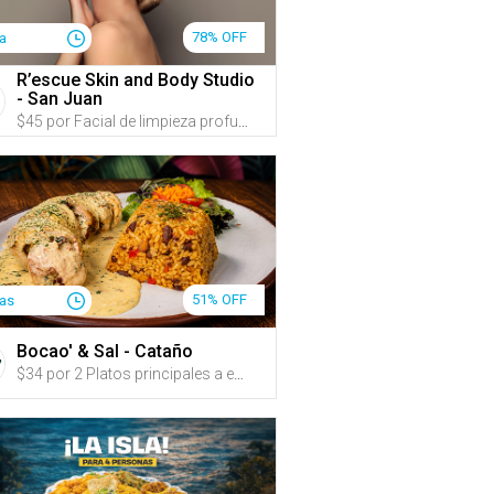
78% OFF
ía
R’escue Skin and Body Studio
- San Juan
$45 por Facial de limpieza profunda y reafirmante, que incluye: Evaluación + Limpieza profunda personalizada + Exfoliación con microexfoliante de perlas de arroz y extractos frutales + Extracciones + Oxigenación e hidratación profunda + Aplicación de suero de ADN Marino con propiedades antiaging + Radiofrecuencia facial reafirmante + Mascarilla hidratante y nutritiva + Masaje facial, de cuello y papada para ayudar a mejorar la apariencia de firmeza y definición facial + 50% de Descuento en VIORA VST para ayudar a tratar párpados caídos, líneas de expresión, papada, entre otros beneficios
51% OFF
ías
Bocao' & Sal - Cataño
$34 por 2 Platos principales a escoger entre: Mofongo relleno de ropa vieja, camarones o pollo (escoge la salsa); Pechuga rellena de pulled pork, queso crema y amarillos, en salsa cremosa de ajo y tocineta; Filete de mero al ajillo o a la criolla; o Pasta en salsa de cuatro quesos con pollo o camarones servida con pan + 1 Acompañante a escoger entre: arroz mamposteao, arroz blanco y habichuelas, tostones de plátano, papas fritas hechas en casa, amarillos o ensalada de la casa + 1 Aperitivo a escoger entre: croquetas de mamposteao o empanadillas de pulled pork con salsa Guava BBQ y queso derretido + 2 Sangrías de la casa o refrescos + 15% de Descuento en postres (crème brûlée, flan de queso o cheesecake)