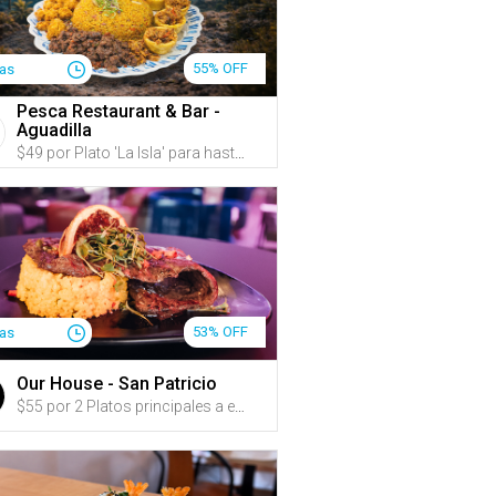
55% OFF
ías
Pesca Restaurant & Bar -
Aguadilla
$49 por Plato 'La Isla' para hasta 4 personas que incluye: Fajitas de churrasco, Masitas de pechuga, Pernil al mojo y Tostones rellenos de pechuga de pollo y amarillos + Arroz mamposteao + 4 Sangrías de guayaba o refrescos
53% OFF
ías
Our House - San Patricio
$55 por 2 Platos principales a escoger entre: T-Bone Steak (22oz), Churrasco (14oz), Porterhouse (20oz) o New York (12oz) + 1 Acompañante por plato a escoger entre: Arroz blanco con habichuelas, tostones, papas fritas, batatas fritas, papitas de pana, arañitas, Caesar Side Salad o House Salad + 2 Cócteles (1 por persona) a escoger entre: Tamarindo Sunset, Caribbean Storm, Cosmo Waba, Golden Honey, Watermelon Margarita o Reptile Margarita