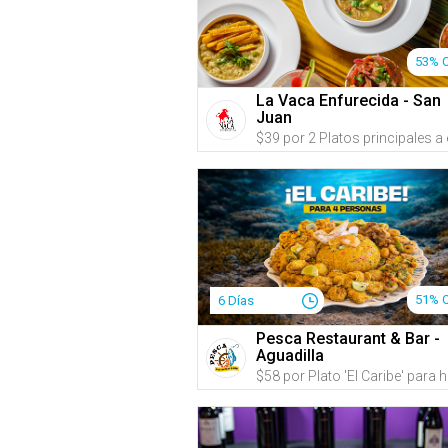
53% 
La Vaca Enfurecida - San
Juan
51% 
6 Días
Pesca Restaurant & Bar -
Aguadilla