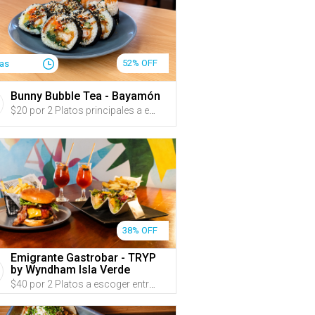
52% OFF
ías
Bunny Bubble Tea - Bayamón
$20 por 2 Platos principales a escoger entre: ‘Yakitori’ (2 pinchos de pollo o cerdo con un marinado taiwanese bañado en salsa guava bbq de la casa) servido con pan pita; ‘Shrimp Kimbap’ (rollos de arroz sazonado con aceite de sésame rellenos de zanahoria, espinaca, rábano coreano, zucchini y camarón tempura envueltos en premium Nori); Alitas coreanas a escoger entre nueve sabores; o 1 Arroz frito para compartir a escoger entre: ‘Bulgogi’, ‘Kimchi’ o ‘Sweet & Spicy Pork Belly y Kimchi’ + 2 Bubble Teas de 'Garden of Fruits' o Fizzy Pop
38% OFF
Emigrante Gastrobar - TRYP
by Wyndham Isla Verde
$40 por 2 Platos a escoger entre: Fish Tacos o Emigrante Burger, ambos acompañados de papas fritas + 2 Copas de sangría + Estacionamiento de hasta 2 horas