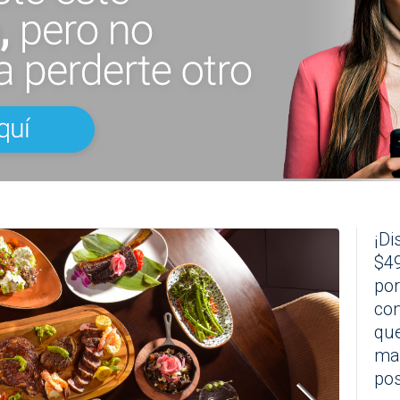
¡Di
$49
por
co
que
mar
pos