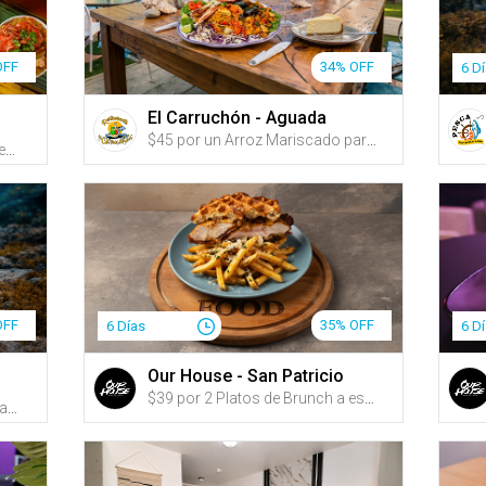
OFF
34% OFF
6 D
El Carruchón - Aguada
$45 por un Arroz Mariscado para 2 personas + 2 Copas de Sangría + 1 Cheesecake para compartir
$39 por 2 Platos principales a escoger entre: Mofongo de carne frita en mojo isleñao; Mofongo de pollo en crema de ajo y cilantro; Mofongo relleno de churrasco en crema de aguacate; Camarones salteados en salsa criolla o Pulpo + 2 Cremas de plátano o Sopón de gandules + 2 Margaritas tradicionales a la roca
OFF
35% OFF
6 Días
6 D
Our House - San Patricio
$39 por 2 Platos de Brunch a escoger entre: Chicken Club Sandwich; Sunrise Burrito; Lemi Sandwich (hecho con pan de Panadería Lemi); Chicken & Waffle; Steak & Egg (opción de añadir churrasco, New York strip o ribeye); o Morning Beast o Sweet & Salty French Toast + 2 Cócteles de brunch a escoger entre: Power Up Spritz, Raspberry Mint Spritz, Maple White Russian o Mimosa (parcha, china o tamarindo) + 2 Cafés Argenis
$58 por Plato 'El Caribe' para hasta 4 personas que incluye: Tostones rellenos de ensalada de pulpo, Camarones al ajillo, Masitas de pescado y Calamares empanados + Arroz con jueyes + 4 Sangrías de guayaba o refrescos