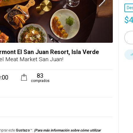
De
$
rmont El San Juan Resort, Isla Verde
 el Meat Market San Juan!
83
:00
comprados
mprar este
Gustazo
™.
(Para más información sobre cómo utilizar