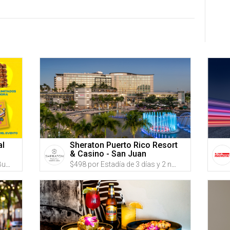
al
Sheraton Puerto Rico Resort
& Casino - San Juan
$45 por Boleto VIP para el PR Burger Festival el SÁBADO, 10 DE OCTUBRE DE 2026 que incluye: Entrada VIP 2 horas antes con fila expreso + Estación de burgers ilimitados durante 1 hora + Acceso al VIP Burger Garden con baños exclusivos y barra exclusiva + Vaso conmemorativo + 1 Servicio de sliders durante el horario general + Pin conmemorativo
$498 por Estadía de 3 días y 2 noches en DÍAS DE SEMANA; o $538 en FINES DE SEMANA en AGOSTO y SEPTIEMBRE en una habitación TRADITIONAL para 2 adultos y 2 niños + $25 en Créditos en comida y bebidas en The Bay Rooftop o Ocean Lounge + 'Late Checkout' a las 2:00 p.m. + Estacionamiento GRATIS para 1 vehículo