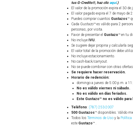
tus G-Credits®, haz clic
aquí
.)
El valor de la promoción expira el 30 de 
El valor pagado expira el 7 de mayo de 
Puedes comprar cuantos
Gustazos
™ q
Cada Gustazo™ es válido para 2 persona
personas, por visita.
Favor de presentar el
Gustazo
™ en tu d
No incluye
IVU.
Se sugiere dejar propina y calcularla seg
El valor total de la promoción debe utiliz
No incluye estacionamiento.
No cash-back/carryout.
No se puede combinar con otras ofertas
Se requiere hacer reservación.
Horario de redención:
domingo a jueves de 5:00 p.m. a 11
No es válido viernes ni sábado.
No es válido en días feriados.
Este Gustazo™ no es válido para
Teléfono
:
(787) 253-2007
500 Gustazos
™ disponibles. Válido mi
Todos los
Términos de Uso
y la
Política
este
Gustazo
™ .