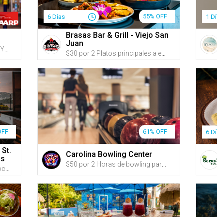
55% OFF
6 Días
1 D
Brasas Bar & Grill - Viejo San
Juan
Haz clic en 'ÚNETE A AARP HOY', inscríbete o renueva tu membresía y recibe 15 G-Credits en tu cuenta de Gustazos cuando hayas completado el proceso de inscripción y/o renovación + Obtén acceso a recursos sobre bienestar físico, cuidado de familiares, planificación del Seguro Social y descuentos diarios en viajes y restaurantes
$30 por 2 Platos principales a escoger entre: Mofongo relleno de pollo en salsa cremosa de ajo; Salmón en salsa de parcha acompañado de majado del día; o Carne frita acompañada de mamposteao y tostones + 2 Sangrías, cervezas, jugos naturales o refrescos
OFF
61% OFF
6 D
 St.
Carolina Bowling Center
ds
$50 por 2 Horas de bowling para hasta 8 personas + Incluye alquiler de zapatos para hasta 8 personas
US$549 por Estadía de 3 y 2 noches en CUALQUIER DÍA DE LA SEMANA de MAYO a OCTUBRE para hasta 4 personas en una habitación con VISTA AL MAR con 1 cama KING y un sofá cama o con 2 camas QUEEN; o US$799 por Estadía de 4 y 3 noches