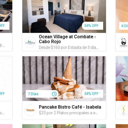
OFF
54% OFF
6 D
Ocean Village at Combate -
Cabo Rojo
$65 por 1 Tomahawk de 40oz para 2 personas + 2 Ensaladas a escoger entre: Caesar o House Salad + 2 Acompañantes a escoger entre: Arroz blanco con habichuelas, tostones, papas fritas, batatas fritas, papitas de pana o arañitas + 1 Botella de vino a escoger entre: Prosecco, Albariño, Tempranillo o Cabernet
Desde $160 por Estadía de 3 días y 2 noches en DÍAS DE SEMANA de AGOSTO a DICIEMBRE en un apartamento de 1 o 2 habitaciones para hasta 8 personas (Ver opciones de precio en "Sobre este Gustazo") + Acceso a 2 piscinas + Wi-Fi + Amplio estacionamiento con espacio para carretón GRATIS + Mascotas GRATIS
OFF
54% OFF
7 Días
Pancake Bistro Café - Isabela
$20 por 1 Bizcocho para 4 personas, a escoger entre los sabores: vainilla, almendra en buttercream, en el color de tu preferencia
$23 por 2 Platos principales a escoger entre: “Nutella Pancakes” coronados con una barquilla con mantecado; “Pumpkin Spice Pancakes”; “Cookies and Cream Pancakes” con salsa buttercream y trozos de Oreo y Nutella; “Boricua Benedictinos” montados en bocadillos de bacalaítos y pernil desmenuzado, bañados en salsa holandesa; o “Wobble Omelette” relleno de jamón de pavo y vegetales salteados con queso suizo acompañados de tostadas y un pancake + 2 Mimosas o Jugos (china, parcha o melón)