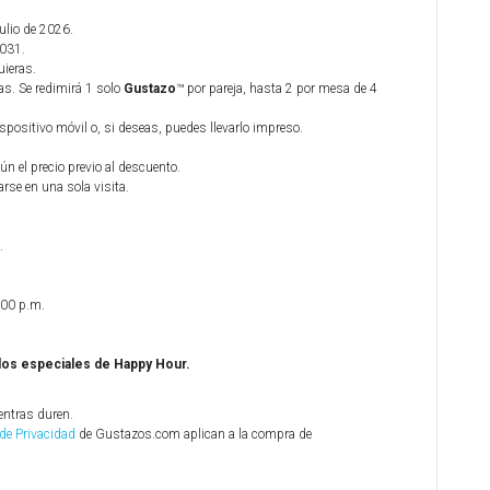
julio de 2026.
2031.
uieras.
s. Se redimirá 1 solo
Gustazo
™ por pareja, hasta 2 por mesa de 4
ispositivo móvil o, si deseas, puedes llevarlo impreso.
ún el precio previo al descuento.
arse en una sola visita.
.
:00 p.m.
 los especiales de Happy Hour.
entras duren.
 de Privacidad
de Gustazos.com aplican a la compra de