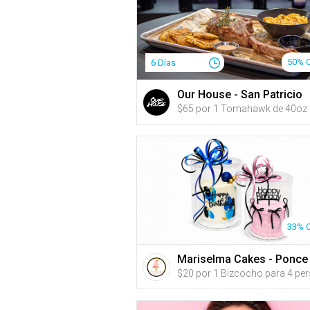
50% 
6 Días
Our House - San Patricio
33% 
Mariselma Cakes - Ponce