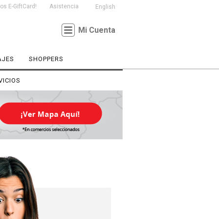
s E-GiftCard!
Asistencia
English
Mi Cuenta
AJES
SHOPPERS
VICIOS