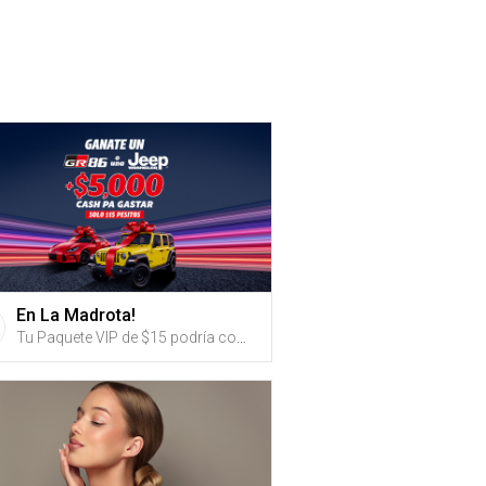
En La Madrota!
Tu Paquete VIP de $15 podría convertirte en el dueño de un Toyota GR86 2023 o una Jeep Wrangler 2023 y mucho más.