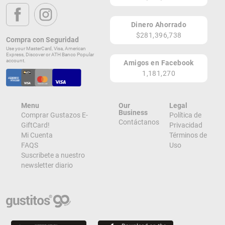
PR
Dinero Ahorrado
Lugares de Redención
$281,396,738
Compra con Seguridad
Use your MasterCard, Visa, American
¡Ver todos en el Mapa!
Express, Discover or ATH Banco Popular
570 PR 104 Km 0.3
account.
Amigos en Facebook
Mayagüez 00682
1,181,270
PR
¡Localizar en el Mapa!
Menu
Our
Legal
Business
Comprar Gustazos E-
Política de
Contáctanos
GiftCard!
Privacidad
Mi Cuenta
Términos de
FAQS
Uso
Suscribete a nuestro
newsletter diario