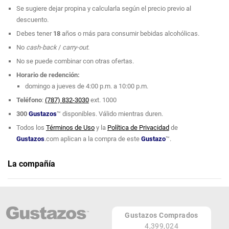
de producción limitada. Todo se sirve en cristalería selecta y a
Se sugiere dejar propina y calcularla según el precio previo al
temperaturas óptimas, acompañado por un equipo experto que guía a los
descuento.
comensales en cada descubrimiento.
Debes tener
18
años o más para consumir bebidas alcohólicas.
Un espacio pensado para explorar, aprender y disfrutar cada sorbo con
No
cash-back
/
carry-out
.
intención.
No se puede combinar con otras ofertas.
Horario de redención:
domingo a jueves de 4:00 p.m. a 10:00 p.m.
Teléfono
:
(787) 832-3030
ext. 1000
300
Gustazos
™
disponibles. Válido mientras duren.
Todos los
Términos de Uso
y la
Política de Privacidad
de
Gustazos
.com aplican a la compra de este
Gustazo
™.
La compañía
Flights Wine Bar
Teléfono: (787) 832-3030, ext. 3210
Gustazos Comprados
Mayaguez Resort & Casino
4,399,024
Mayagüez 00682