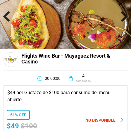
Previous
Next
Flights Wine Bar - Mayagüez Resort &
Casino
4
00:00:00
comprados
$49 por Gustazo de $100 para consumo del menú
abierto
51% OFF
NO DISPONIBLE
$49
$100