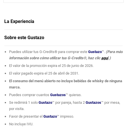
La Experiencia
El
Mayagüez Resort & Casino
ha dado un paso audaz en la escena
Sobre este Gustazo
culinaria del oeste de Puerto Rico con la apertura de
Flights
, un exclusivo
wine bar que transforma la manera en que se degustan vinos y whiskies
Puedes utilizar tus G-Credits® para comprar este
Gustazo
™.
(Para más
en la región.
información sobre cómo utilizar tus G-Credits®, haz clic
aquí
.)
El valor de la promoción expira el 25 de junio de 2026.
Diseñado para quienes valoran los matices, el origen y la historia detrás
de cada copa, Flights presenta una experiencia de cata distintiva a través
El valor pagado expira el 25 de abril de 2031.
de sus reconocidos “Flights”: selecciones de tres vinos agrupados por un
El consumo del menú abierto no incluye bebidas de whisky de ninguna
elemento en común, como la variedad de uva, la región de procedencia o
marca.
el estilo de producción. Este formato invita a comparar aromas, sabores y
Puedes comprar cuantos
Gustazos
™ quieras.
texturas, convirtiendo cada visita en un recorrido sensorial tan educativo
Se redimirá 1 solo
Gustazo
™ por pareja, hasta 2
Gustazos
™ por mesa,
como placentero.
por visita.
La experiencia se extiende al mundo del whisky, con degustaciones
Favor de presentar el
Gustazo
™ impreso.
comparativas que incluyen desde etiquetas reconocidas hasta destilados
No incluye IVU.