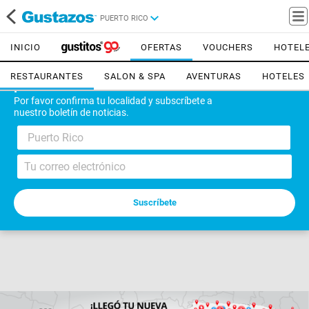
PUERTO RICO
INICIO
OFERTAS
VOUCHERS
HOTEL
RESTAURANTES
SALON & SPA
AVENTURAS
HOTELES
¡Bienvenido!
Por favor confirma tu localidad y subscríbete a
nuestro boletín de noticias.
Puerto Rico