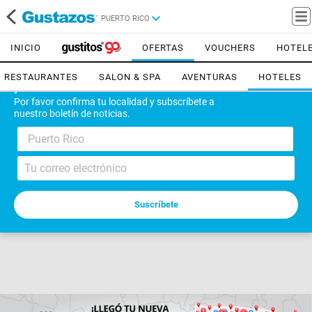
PUERTO RICO
INICIO
OFERTAS
VOUCHERS
HOTEL
RESTAURANTES
SALON & SPA
AVENTURAS
HOTELES
¡Bienvenido!
Por favor confirma tu localidad y subscríbete a
nuestro boletín de noticias.
Puerto Rico