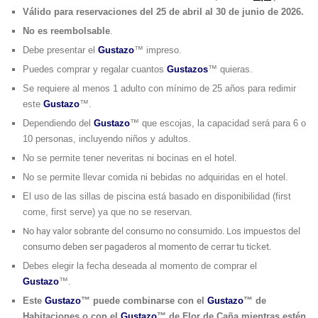
Con fácil acceso a la autopista 52, desde el hotel puedes
Válido para reservaciones del 25 de abril al 30 de junio de 2026.
moverte rápidamente alrededor de la zona para disfrutar
No es reembolsable
.
lugares de interés tales como el Jardín Botánico de Caguas y
Debe presentar el
Gustazo
™ impreso.
la Ruta del Corazón Criollo.
Puedes comprar y regalar cuantos
Gustazos
™ quieras.
Se requiere al menos 1 adulto con mínimo de 25 años para redimir
este
Gustazo
™.
Dependiendo del
Gustazo
™ que escojas, la capacidad será para 6 o
10 personas, incluyendo niños y adultos.
No se permite tener neveritas ni bocinas en el hotel.
No se permite llevar comida ni bebidas no adquiridas en el hotel.
El uso de las sillas de piscina está basado en disponibilidad (first
come, first serve) ya que no se reservan.
No hay valor sobrante del consumo no consumido. Los impuestos del
consumo deben ser pagaderos al momento de cerrar tu ticket.
Debes elegir la fecha deseada al momento de comprar el
Gustazo
™.
Este
Gustazo
™ puede combinarse con el
Gustazo
™ de
Habitaciones o con el
Gustazo
™ de Flor de Caña mientras estén