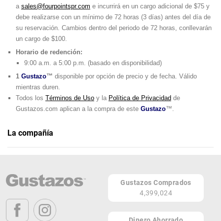
a
sales@fourpointspr.com
e incurrirá en un cargo adicional de $75 y
debe realizarse con un mínimo de 72 horas (3 días) antes del día de
su reservación. Cambios dentro del periodo de 72 horas, conllevarán
un cargo de $100.
Horario de redención:
9:00 a.m. a 5:00 p.m. (basado en disponibilidad)
1
Gustazo
™
disponible por opción de precio y de fecha. Válido
mientras duren.
Todos los
Términos de Uso
y la
Política de Privacidad
de
Gustazos.com aplican a la compra de este
Gustazo
™.
La compañía
Four Points by Sheraton Caguas Real Hotel & Casino
Teléfono: (787) 653-1111
Gustazos Comprados
500 Alhambra en Granada Blvd
4,399,024
Caguas 00726
PR
Dinero Ahorrado