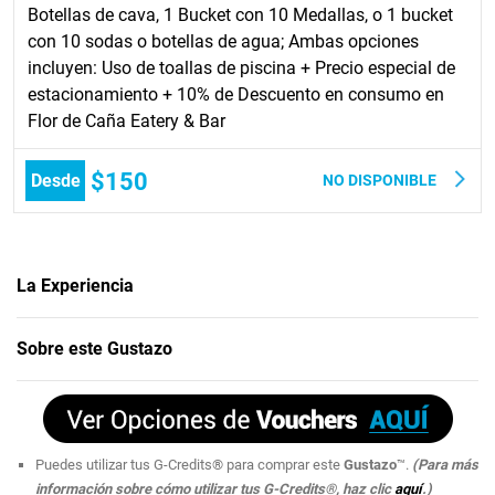
Botellas de cava, 1 Bucket con 10 Medallas, o 1 bucket
con 10 sodas o botellas de agua; Ambas opciones
incluyen: Uso de toallas de piscina + Precio especial de
estacionamiento + 10% de Descuento en consumo en
Flor de Caña Eatery & Bar
$150
Desde
NO DISPONIBLE
La Experiencia
Si quieres sorprender a tu familia y ver a tus hijos sonreír como
Sobre este Gustazo
nunca,
¡regálales un pasadía inolvidable en el Four Points by Sheraton!
Ubicado en Caguas, este hotel ofrece un sinnúmero de actividades y
divertidas opciones para grandes y chicos. ¡Disfruta de una estadía
inolvidable con este
Gustazo
™!
Puedes utilizar tus G-Credits® para comprar este
Gustazo
™.
(Para más
Si quieres probar tu suerte, date la vuelta por el Casino Real.
información sobre cómo utilizar tus G-Credits®, haz clic
aquí
.)