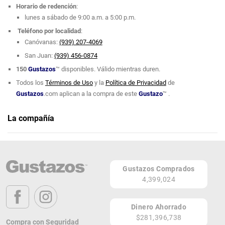
Horario de redención
:
lunes a sábado de 9:00 a.m. a 5:00 p.m.
Teléfono por localidad
:
Canóvanas:
(939) 207-4069
San Juan:
(939) 456-0874
150
Gustazos
™ disponibles. Válido mientras duren.
Todos los
Términos de Uso
y la
Política de Privacidad
de
Gustazos
.com aplican a la compra de este
Gustazo
™ .
La compañía
The Cid Body Spa
Puerto Rico 00729
PR
Gustazos Comprados
4,399,024
Lugares de Redención
¡Ver todos en el Mapa!
Dinero Ahorrado
#78 Calle Betances
$281,396,738
Compra con Seguridad
Canóvanas 00729