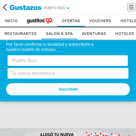
PUERTO RICO
INICIO
OFERTAS
VOUCHERS
HOTEL
RESTAURANTES
SALON & SPA
AVENTURAS
HOTELES
¡Bienvenido!
Por favor confirma tu localidad y subscríbete a
nuestro boletín de noticias.
Puerto Rico