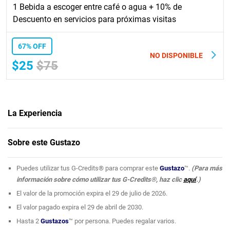
1 Bebida a escoger entre café o agua + 10% de
Descuento en servicios para próximas visitas
67% OFF
NO DISPONIBLE
$25
$75
La Experiencia
The Cid Body Spa
se dedica al cuidado de la piel y el mejoramiento
Sobre este Gustazo
corporal de sus clientes.
Posee dos convenientes localidades que se
encuentran los pueblos de San Juan y Canóvanas. Tienen el compromiso
Puedes utilizar tus G-Credits® para comprar este
Gustazo
™.
(Para más
de poder hacer realidad los cambios que los clientes anhelan de la cabeza
información sobre cómo utilizar tus G-Credits®, haz clic
aquí
.)
a los pies. Su innovadora maquinaria estética, combinada con la
El valor de la promoción expira el 29 de julio de 2026.
experiencia de su personal, te brindarán los resultados esperados.
El valor pagado expira el 29 de abril de 2030.
Accede a su
Facebook
para que puedas conocer más de la diversidad de
Hasta 2
Gustazos
™ por persona. Puedes regalar varios.
servicios que ofrecen como faciales, detox iónico, remoción de verrugas,