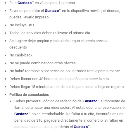
Este
Gustazo
™ es válido para 1 persona.
depilación láser, maderoterapia, levantamiento de glúteos, lipoláser, entre
Favor de presentar el
Gustazo
™ en tu dispositivo móvil o, si deseas,
otros.
puedes llevarlo impreso.
No incluye
IVU.
Todos los servicios deben utilizarse el mismo día.
Se sugiere dejar propina y calcularla según el precio previo al
descuento
No cash-back.
No se puede combinar con otras ofertas.
No habrá reembolso por servicios no utilizados total o parcialmente.
Debes llamar con 48 horas de anticipación para hacer la cita.
Debes llegar 15 minutos antes de la cita para llenar la hoja de registro.
Política de cancelación:
Debes proveer tu código de redención del
Gustazo
™ al momento de
llamar para hacer una reservación. Al establecer una reservación, el
Gustazo
™ no es reembolsable. De faltar a tu cita, incurrirás en una
penalidad de $10, pagadera directamente al comercio. Si faltas en
dos ocasiones a tu cita, perderás el
Gustazo
™.