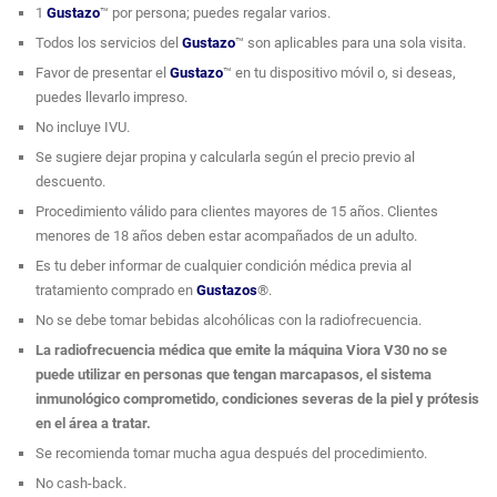
1
Gustazo
™ por persona; puedes regalar varios.
para lucir una piel más joven y estilizada.
Todos los servicios del
Gustazo
™ son aplicables para una sola visita.
Este tratamiento en el rostro incluye la eliminación de las
Favor de presentar el
Gustazo
™ en tu dispositivo móvil o, si deseas,
líneas de expresión en área orbital que incluye el área de los
puedes llevarlo impreso.
ojos (patas de gallo, ojeras y líneas nasolabiales) líneas de
No incluye IVU.
expresión en el ceño o centro de la frente, entre otros.
Se sugiere dejar propina y calcularla según el precio previo al
El tratamiento con la máquina Viora V30 ayuda a eliminar
descuento.
manchas en el rostro, cierra los poros, añade brillo al rostro,
Procedimiento válido para clientes mayores de 15 años. Clientes
haciendo que la piel luzca más luminosa y saludable.
menores de 18 años deben estar acompañados de un adulto.
¡Resalta tu belleza con este tremendo
Gustazo
™! Accede a su
página de Facebook para más detalles
Es tu deber informar de cualquier condición médica previa al
tratamiento comprado en
Gustazos
®.
No se debe tomar bebidas alcohólicas con la radiofrecuencia.
Viora V30 + EMSculpt en Abdomen
La radiofrecuencia médica que emite la máquina Viora V30 no se
puede utilizar en personas que tengan marcapasos, el sistema
EMS es una innovación en tratamientos estéticos y de remodelación
inmunológico comprometido, condiciones severas de la piel y prótesis
corporal. Este sistema utiliza pulsos electromagnéticos de alta intensidad
en el área a tratar.
para inducir contracciones musculares profundas y efectivas que no se
pueden lograr con el ejercicio convencional. Esto resulta en una
Se recomienda tomar mucha agua después del procedimiento.
tonificación eficaz y un fortalecimiento muscular notable en el área del
No cash-back.