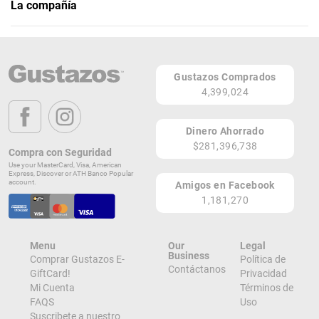
La compañía
Allura Clinical PR
Teléfono: (787) 943-9797
Gustazos Comprados
Página Web
4,399,024
312 Avenida F.D. Roosevelt,
San Juan 00918
Dinero Ahorrado
PR
$281,396,738
Compra con Seguridad
Lugares de Redención
Use your MasterCard, Visa, American
Express, Discover or ATH Banco Popular
account.
Amigos en Facebook
¡Ver todos en el Mapa!
1,181,270
312 Avenida F.D. Roosevelt,
San Juan 00918
PR
Menu
Our
Legal
¡Localizar en el Mapa!
Business
Comprar Gustazos E-
Política de
Contáctanos
GiftCard!
Privacidad
Mi Cuenta
Términos de
FAQS
Uso
Suscribete a nuestro