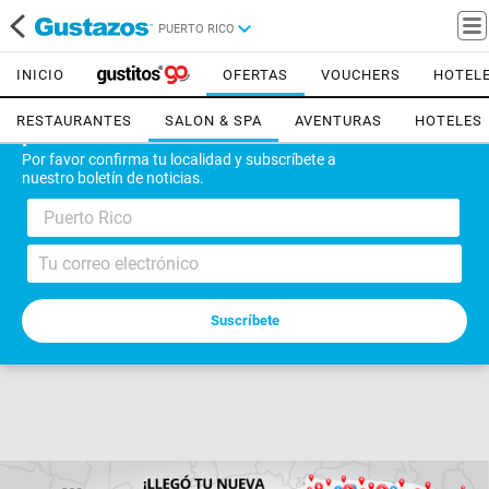
PUERTO RICO
INICIO
OFERTAS
VOUCHERS
HOTEL
RESTAURANTES
SALON & SPA
AVENTURAS
HOTELES
¡Bienvenido!
Por favor confirma tu localidad y subscríbete a
nuestro boletín de noticias.
Puerto Rico