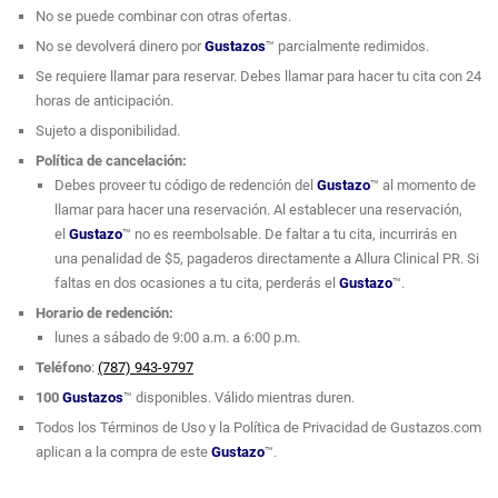
abdomen.
No se puede combinar con otras ofertas.
No se devolverá dinero por
Gustazos
™ parcialmente redimidos.
Viora VForm su radiofrecuencia y la terapia de vacío actúan sobre las
células de grasa, ayudando a movilizarlas, tensar la piel y mejorar la
Se requiere llamar para reservar. Debes llamar para hacer tu cita con 24
apariencia del área del abdomen.
horas de anticipación.
Sujeto a disponibilidad.
Política de cancelación:
Viora V 30 + Viora Dermafuse Facial (Nueva y única en Puerto Rico)
Debes proveer tu código de redención del
Gustazo
™ al momento de
llamar para hacer una reservación. Al establecer una reservación,
Viora VST es muy eficaz para tratar la flacidez de la piel. La
el
Gustazo
™ no es reembolsable. De faltar a tu cita, incurrirás en
radiofrecuencia estimula la producción de colágeno y elastina que
una penalidad de $5, pagaderos directamente a Allura Clinical PR. Si
promueve la firmeza, la textura de la piel, reduciendo líneas finas, arrugas
faltas en dos ocasiones a tu cita, perderás el
Gustazo
™.
y cicatrices superficiales.
Horario de redención:
lunes a sábado de 9:00 a.m. a 6:00 p.m.
Dermafuse emplea una técnica que permite la creación de microcanales
o micro-punciones en la piel. Estos canales ayudan a que los ingredientes
Teléfono
:
(787) 943-9797
activos puedan penetrar más profundamente y de forma más efectiva,
100
Gustazos
™ disponibles. Válido mientras duren.
estimulando la regeneración celular, mejorando la absorción y
Todos los Términos de Uso y la Política de Privacidad de Gustazos.com
maximizando la eficacia de los tratamientos tópicos.
aplican a la compra de este
Gustazo
™.