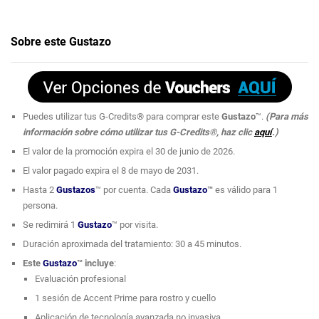
Sobre este Gustazo
Puedes utilizar tus G-Credits® para comprar este
Gustazo
™.
(Para más
información sobre cómo utilizar tus G-Credits®, haz clic
aquí
.)
El valor de la promoción expira el 30 de junio de 2026.
El valor pagado expira el 8 de mayo de 2031.
Hasta 2
Gustazos
™ por cuenta. Cada
Gustazo
™
es válido para 1
persona.
Se redimirá 1
Gustazo
™ por visita.
Duración aproximada del tratamiento: 30 a 45 minutos.
Este
Gustazo
™ incluye
:
Evaluación profesional
1 sesión de Accent Prime para rostro y cuello
Aplicación de tecnología avanzada no invasiva