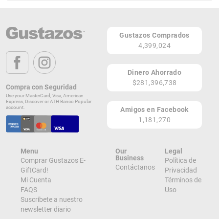
Laser Treatment PR
Teléfono: (787) 725-0005
Gustazos Comprados
Página Web
4,399,024
1018 Ave. Ashford, Cond. Astor, STE 208
San Juan 00907
Dinero Ahorrado
PR
$281,396,738
Compra con Seguridad
Lugares de Redención
Use your MasterCard, Visa, American
Express, Discover or ATH Banco Popular
account.
Amigos en Facebook
¡Ver todos en el Mapa!
1,181,270
1108 Ave Ashford cond Astor suite 208
San Juan 00923
PR
Menu
Our
Legal
¡Localizar en el Mapa!
Business
Comprar Gustazos E-
Política de
Contáctanos
GiftCard!
Privacidad
Mi Cuenta
Términos de
FAQS
Uso
Suscribete a nuestro
newsletter diario