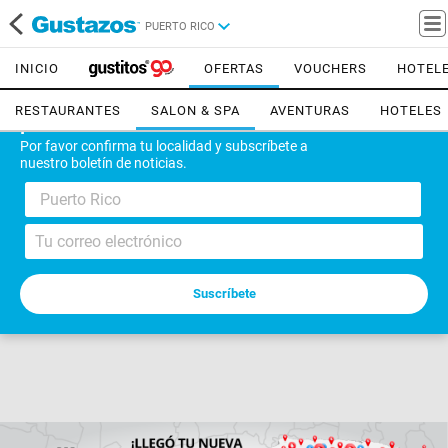
PUERTO RICO
INICIO
OFERTAS
VOUCHERS
HOTEL
RESTAURANTES
SALON & SPA
AVENTURAS
HOTELES
¡Bienvenido!
Por favor confirma tu localidad y subscríbete a
nuestro boletín de noticias.
Puerto Rico