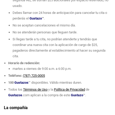
segunda vez, se suman $25 adicionales por espacio reservado, no
usado.
Debes llamar con 24 horas de anticipación para cancelar tu cita o
perderás el
Gustazo
™
.
No se aceptan cancelaciones el mismo día.
No se atenderán personas que lleguen tarde.
Si llegas tarde a tu cita, no podrían atenderte y tendrás que
coordinar una nueva cita con la aplicación de cargo de $25,
pagaderos directamente al establecimiento al hacer su segunda
cita.
Horario de redención:
martes a viernes de 9:00 a.m. a 6:00 p.m.
Teléfono:
(787) 725-0005
100
Gustazos
™ disponibles. Válido mientras duren.
Todos los
Términos de Uso
y la
Política de Privacidad
de
Gustazos
.com aplican a la compra de este
Gustazo
™.
La compañía