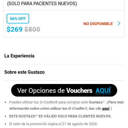
(SOLO PARA PACIENTES NUEVOS)
66% OFF
NO DISPONIBLE
$269
$800
La Experiencia
IVitality
te ayudará a lograr un estado de bienestar óptimo a través de una
Sobre este Gustazo
atención y un cuidado personalizado directamente con sus profesionales
de la salud. Bienestar es un estado de equilibrio, armonía y vitalidad que te
permite vivir tu mejor vida.
Mounjaro®
es un medicamento aprobado por la Administración de
Puedes utilizar tus G-Credits® para comprar este
Gustazo
™.
(Para más
Alimentos y Medicamentos (FDA por sus siglas en inglés) para tratar a
información sobre cómo utilizar tus G-Credits®, haz clic
aquí
.)
pacientes con diabetes tipo 2. Además, también ha sido aprobado para el
ESTE GUSTAZO™ ES VÁLIDO SOLO PARA CLIENTES NUEVOS.
manejo de peso en ciertos pacientes que padecen de sobrepeso,
El valor de la promoción expira el 21 de agosto de 2026.
obesidad y de alguna condición médica relacionada al sobrepeso.