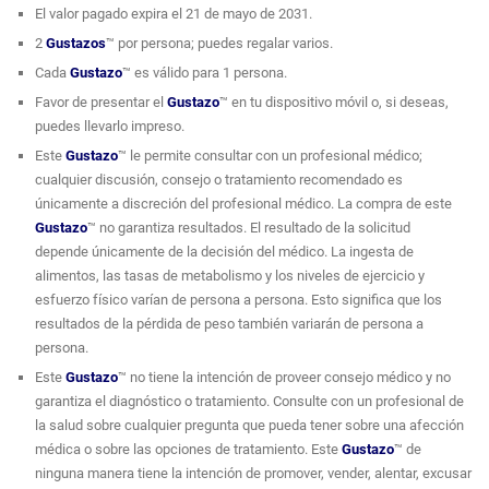
El valor pagado expira el 21 de mayo de 2031.
¡Si deseas aumentar tus niveles de energía, optimizar tu condición física o
2
Gustazos
™ por persona; puedes regalar varios.
simplemente sentirte mejor con tu cuerpo, adquiere este
Gustazo
™ y
Cada
Gustazo
™ es válido para 1 persona.
cumple tus objetivos!
Favor de presentar el
Gustazo
™ en tu dispositivo móvil o, si deseas,
puedes llevarlo impreso.
Este
Gustazo
™ le permite consultar con un profesional médico;
cualquier discusión, consejo o tratamiento recomendado es
únicamente a discreción del profesional médico. La compra de este
Gustazo
™ no garantiza resultados. El resultado de la solicitud
depende únicamente de la decisión del médico. La ingesta de
alimentos, las tasas de metabolismo y los niveles de ejercicio y
esfuerzo físico varían de persona a persona. Esto significa que los
resultados de la pérdida de peso también variarán de persona a
persona.
Este
Gustazo
™ no tiene la intención de proveer consejo médico y no
garantiza el diagnóstico o tratamiento. Consulte con un profesional de
la salud sobre cualquier pregunta que pueda tener sobre una afección
médica o sobre las opciones de tratamiento. Este
Gustazo
™ de
ninguna manera tiene la intención de promover, vender, alentar, excusar