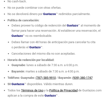
No cash-back.
No se puede combinar con otras ofertas.
No se devolverá dinero por
Gustazos
™ redimidos parcialmente.
Política de cancelación:
Debes proveer tu código de redención del
Gustazo
™ al momento de
llamar para hacer una reservación. Al establecer una reservación, el
Gustazo
™ no es reembolsable.
Debes llamar con 48 horas de anticipación para cancelar tu cita
o perderás el
Gustazo
™.
Cancelaciones del mismo día no son aceptadas.
Horario de redención por localidad:
Guaynabo
: lunes a sábado de 7:30 a.m. a 6:00 p.m.
Bayamón
: martes a sábado de 7:30 a.m. a 4:00 p.m.
Teléfono
:
Guaynabo
:
(787) 585-9910
/
Bayamón
:
(939) 380-1747
50
Gustazos
™ disponibles. Válido mientras duren.
Todos los
Términos de Uso
y la
Política de Privacidad
de Gustazos.com
aplican a la compra de este
Gustazo
™ .