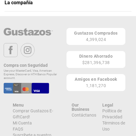
La compañía
IVitality
Teléfono: 787-585-9910
Gustazos Comprados
Página Web
4,399,024
GUAYNABO / BAYAMÓN
PR
Dinero Ahorrado
$281,396,738
Lugares de Redención
Compra con Seguridad
Use your MasterCard, Visa, American
Express, Discover or ATH Banco Popular
¡Ver todos en el Mapa!
account.
Amigos en Facebook
Ave. Las Cumbres, calle lateral al Colegio Adianez 76 Calle Unión, Edificio
1,181,270
Jaime Rodriguez, Local A-1
GUAYNABO 00969
PR
Menu
Our
Legal
¡Localizar en el Mapa!
Business
Comprar Gustazos E-
Política de
Contáctanos
GiftCard!
Privacidad
Marginal Caná, QQ-1 Calle 6
Mi Cuenta
Términos de
Bayamón 00957
FAQS
Uso
PR
Suscribete a nuestro