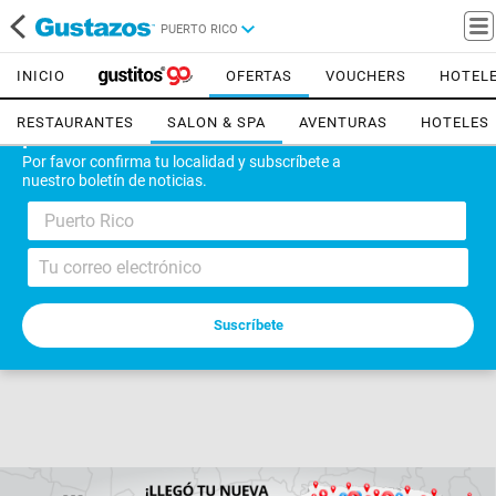
PUERTO RICO
INICIO
OFERTAS
VOUCHERS
HOTEL
RESTAURANTES
SALON & SPA
AVENTURAS
HOTELES
¡Bienvenido!
Por favor confirma tu localidad y subscríbete a
nuestro boletín de noticias.
Puerto Rico