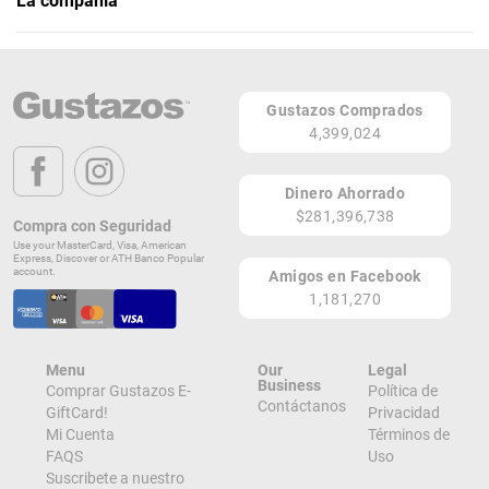
La compañía
Gustazos Puerto Rico
100 Ave. San Patricio, San Patricio Plaza, Entrada Norte
GUAYNABO 00968
Gustazos Comprados
PR
4,399,024
Lugares de Redención
Dinero Ahorrado
¡Ver todos en el Mapa!
$281,396,738
Compra con Seguridad
Gustazos, 100 Ave. San Patricio
Use your MasterCard, Visa, American
GUAYNABO 00968
Express, Discover or ATH Banco Popular
PR
account.
Amigos en Facebook
¡Localizar en el Mapa!
1,181,270
Menu
Our
Legal
Business
Comprar Gustazos E-
Política de
Contáctanos
GiftCard!
Privacidad
Mi Cuenta
Términos de
FAQS
Uso
Suscribete a nuestro