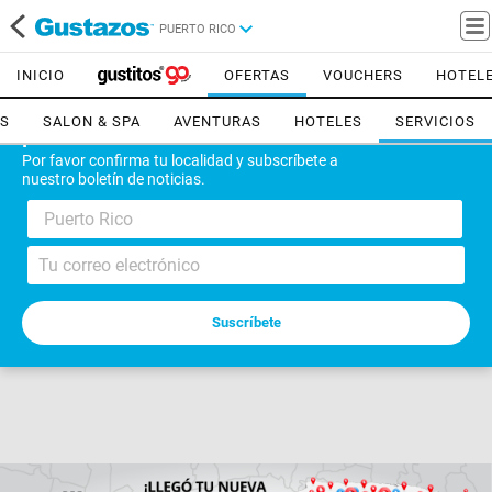
PUERTO RICO
INICIO
OFERTAS
VOUCHERS
HOTEL
ES
SALON & SPA
AVENTURAS
HOTELES
SERVICIOS
¡Bienvenido!
Por favor confirma tu localidad y subscríbete a
nuestro boletín de noticias.
Puerto Rico