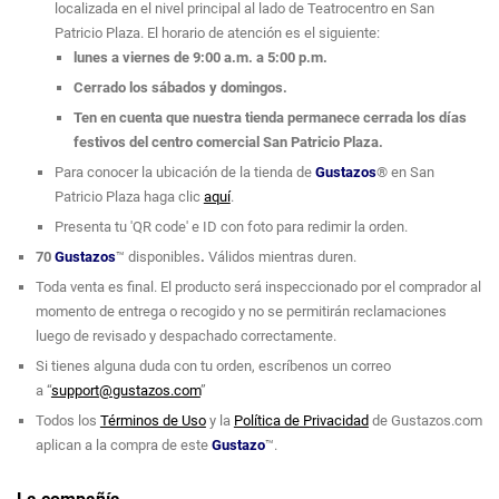
localizada en el nivel principal al lado de Teatrocentro en San
Patricio Plaza. El horario de atención es el siguiente:
lunes a viernes de 9:00 a.m. a 5:00 p.m.
Cerrado los sábados y domingos.
Ten en cuenta que nuestra tienda permanece cerrada los días
festivos del centro comercial San Patricio Plaza.
Para conocer la ubicación de la tienda de
Gustazos
® en San
Patricio Plaza haga clic
aquí
.
Presenta tu 'QR code' e ID con foto para redimir la orden.
70
Gustazos
™
disponibles
.
Válidos mientras duren.
Toda venta es final. El producto será inspeccionado por el comprador al
momento de entrega o recogido y no se permitirán reclamaciones
luego de revisado y despachado correctamente.
Si tienes alguna duda con tu orden, escríbenos un correo
a “
support@gustazos.com
”
Todos los
Términos de Uso
y la
Política de Privacidad
de Gustazos.com
aplican a la compra de este
Gustazo
™.