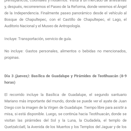
prehispánicos, coloniales y modernos. Visita a un mercado de artesanías
y, después, recorreremos el Paseo de la Reforma, donde veremos el Ángel
de la Independencia. Finalmente paseo panorámico desde el vehículo al
Bosque de Chapultepec, con el Castillo de Chapultepec, el Lago, el
Auditorio Nacional y el Museo de Antropología.
Incluye: Transportación, servicio de guía.
No incluye: Gastos personales, alimentos o bebidas no mencionados,
propinas.
Día 3
(jueves):
Basílica de Guadalupe y Pirámides de Teotihuacán (8-9
horas)
El recorrido incluye la Basílica de Guadalupe, el segundo santuario
Mariano más importante del mundo, donde se puede ver el ayate de Juan
Diego con la imagen de la Virgen de Guadalupe. Tiempo libre para asistir a
misa, si está disponible. Luego, se continúa hacia Teotihuacán, donde se
visitan las pirámides del Sol y la Luna, la Ciudadela, el templo de
Quetzalcóatl, la Avenida de los Muertos y los Templos del Jaguar y de los