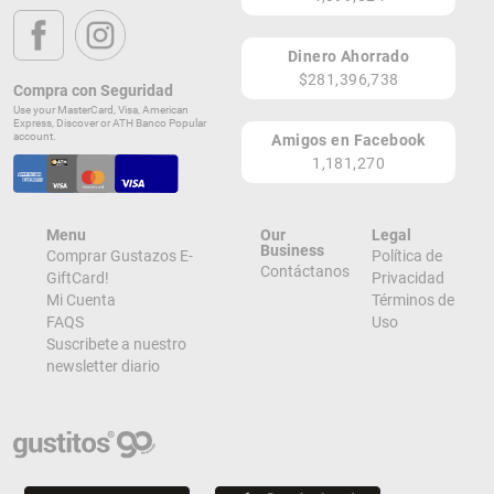
Lugares de Redención
Dinero Ahorrado
$281,396,738
Compra con Seguridad
¡Ver todos en el Mapa!
Use your MasterCard, Visa, American
Las MX
Express, Discover or ATH Banco Popular
Ciudad de México
account.
Amigos en Facebook
MX
1,181,270
¡Localizar en el Mapa!
Menu
Our
Legal
Business
Comprar Gustazos E-
Política de
Contáctanos
GiftCard!
Privacidad
Mi Cuenta
Términos de
FAQS
Uso
Suscribete a nuestro
newsletter diario