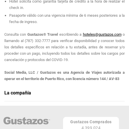
Hotel solicita como garantía tarjeta de crédito a la hora de realizar el
check in.
Pasaporte válido con una vigencia mínima de 6 meses posteriores a la
fecha de ingreso.
Consulta con
Gustazos® Travel
escribiendo a
hoteles@gustazos.com
o
llamando al (787) 332-7777 para verificar disponibilidad y conocer todos
los detalles específicos en relación a tu estadía, antes de reservar y/o
proceder con un pago, incluyendo todos los detalles sobre los cargos por
cancelación y protocolos del COVID-19.
Social Media, LLC / Gustazos es una Agencia de Viajes autorizada a
operar en el territorio de Puerto Rico, con licencia número 144 / AV-83
La compañía
Gustazos Travel Puerto Rico
Social Media, LLC / Gustazos es una Agencia de Viajes autorizada a
operar en el territorio de Puerto Rico, con licencia número 144 / AV-83
Gustazos Comprados
PR
4,399,024
PR