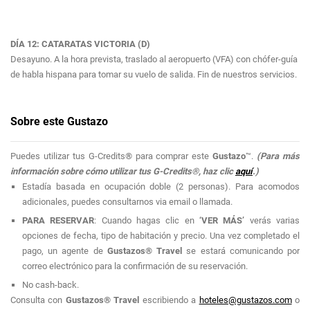
DÍA 12: CATARATAS VICTORIA (D)
Desayuno. A la hora prevista, traslado al aeropuerto (VFA) con chófer-guía
de habla hispana para tomar su vuelo de salida. Fin de nuestros servicios.
Sobre este Gustazo
Puedes utilizar tus G-Credits® para comprar este
Gustazo
™.
(Para más
información sobre cómo utilizar tus G-Credits®, haz clic
aquí
.)
Estadía basada en ocupación doble (2 personas). Para acomodos
adicionales, puedes consultarnos via email o llamada.
PARA RESERVAR
: Cuando hagas clic en
‘VER MÁS’
verás varias
opciones de fecha, tipo de habitación y precio. Una vez completado el
pago, un agente de
Gustazos® Travel
se estará comunicando por
correo electrónico para la confirmación de su reservación.
No cash-back.
Consulta con
Gustazos® Travel
escribiendo a
hoteles@gustazos.com
o