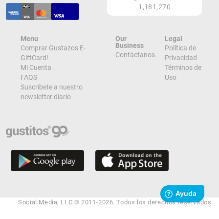
1,181,270
Menu
Our
Legal
Business
Comprar Gustazos E-
Política de
Contáctanos
GiftCard!
Privacidad
Mi Cuenta
Términos de
FAQS
Uso
Suscribete a nuestro
newsletter diario
Social Media, LLC © 2011-2026. Todos los derechos reservados.