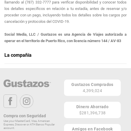
llamando al (787) 332-7777 para verificar disponibilidad y conocer todos
los detalles específicos en relación a tu estadía, antes de reservar y/o
proceder con un pago, incluyendo todos los detalles sobre los cargos por
cancelación y protocolos del COVID-19.
Social Media, LLC / Gustazos es una Agencia de Viajes autorizada a
operar en el territorio de Puerto Rico, con licencia número 144 / AV-83
La compañía
Gustazos Travel Puerto Rico
Social Media, LLC / Gustazos es una Agencia de Viajes autorizada a
operar en el territorio de Puerto Rico, con licencia número 144 / AV-83
Gustazos Comprados
PR
4,399,024
PR
Dinero Ahorrado
$281,396,738
Compra con Seguridad
Use your MasterCard, Visa, American
Express, Discover or ATH Banco Popular
account.
Amigos en Facebook