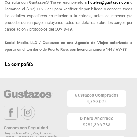
Consulta con
Gustazos® Travel
escribiendo a
hoteles@gustazos.com
o
llamando al (787) 332-7777 para verificar disponibilidad y conocer todos
los detalles específicos en relación a tu estadía, antes de reservar y/o
proceder con un pago, incluyendo todos los detalles sobre los cargos por
cancelación y protocolos del COVID-19.
Social Media, LLC / Gustazos es una Agencia de Viajes autorizada a
operar en el territorio de Puerto Rico, con licencia número 144 / AV-83
La compañía
Gustazos Travel Puerto Rico
Social Media, LLC / Gustazos es una Agencia de Viajes autorizada a
operar en el territorio de Puerto Rico, con licencia número 144 / AV-83
Gustazos Comprados
PR
4,399,024
PR
Dinero Ahorrado
$281,396,738
Compra con Seguridad
Use your MasterCard, Visa, American
Express, Discover or ATH Banco Popular