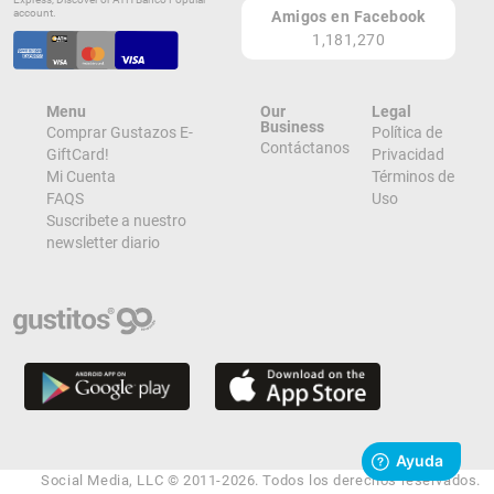
account.
Amigos en Facebook
1,181,270
Menu
Our
Legal
Business
Comprar Gustazos E-
Política de
Contáctanos
GiftCard!
Privacidad
Mi Cuenta
Términos de
FAQS
Uso
Suscribete a nuestro
newsletter diario
Social Media, LLC © 2011-2026. Todos los derechos reservados.