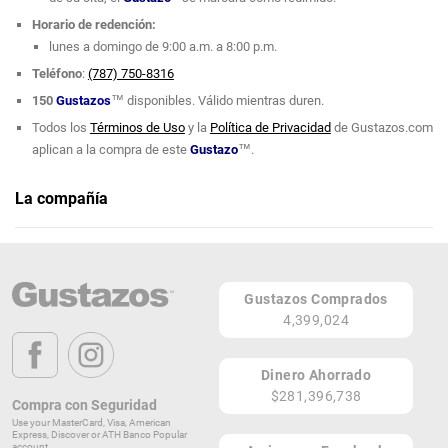
Horario de redención:
lunes a domingo de 9:00 a.m. a 8:00 p.m.
Teléfono
:
(787) 750-8316
150
Gustazos
™
disponibles. Válido mientras duren.
Todos los
Términos de Uso
y la
Política de Privacidad
de Gustazos.com
aplican a la compra de este
Gustazo
™
.
La compañía
Inglot
Teléfono: (787) 750-8316
Gustazos Comprados
Página Web
4,399,024
Plaza Carolina, Ave. Jesus M Fragoso
Carolina 00983
Dinero Ahorrado
PR
$281,396,738
Compra con Seguridad
Lugares de Redención
Use your MasterCard, Visa, American
Express, Discover or ATH Banco Popular
account.