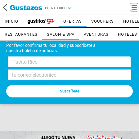
PUERTO RICO
INICIO
OFERTAS
VOUCHERS
HOTEL
RESTAURANTES
SALON & SPA
AVENTURAS
HOTELES
¡Bienvenido!
Por favor confirma tu localidad y subscríbete a
nuestro boletín de noticias.
Puerto Rico