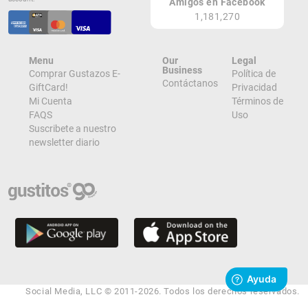
Amigos en Facebook
¡Ver todos en el Mapa!
1,181,270
Plaza Carolina, Ave. Jesús M. Fragoso
Carolina 00983
PR
Menu
Our
Legal
¡Localizar en el Mapa!
Business
Comprar Gustazos E-
Política de
Contáctanos
GiftCard!
Privacidad
Mi Cuenta
Términos de
FAQS
Uso
Suscribete a nuestro
newsletter diario
Social Media, LLC © 2011-2026. Todos los derechos reservados.