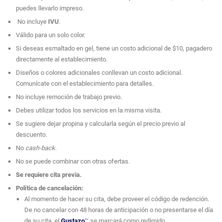
La misión es ayudar a cada cliente a recuperar la confianza en
puedes llevarlo impreso.
sí misma.
No incluye
IVU
.
Serás asesorado por un equipo de expertos, ofreciendo un
Válido para un solo color.
trato exclusivo y distintos servicios, desde tratamientos
Si deseas esmaltado en gel, tiene un costo adicional de $10, pagadero
capilares, manicura, pedicura y maquillaje profesional.
directamente al establecimiento.
¡Brilla en cada etapa de tu vida y deslumbra en cualquier
ocasión!
Diseños o colores adicionales conllevan un costo adicional.
Comunícate con el establecimiento para detalles.
No incluye remoción de trabajo previo.
Debes utilizar todos los servicios en la misma visita.
Se sugiere dejar propina y calcularla según el precio previo al
descuento.
No
cash-back.
No se puede combinar con otras ofertas.
Se requiere cita previa.
Política de cancelación:
Al momento de hacer su cita, debe proveer el código de redención.
De no cancelar con 48 horas de anticipación o no presentarse el día
de su cita, el
Gustazo
™ se marcará como redimido.