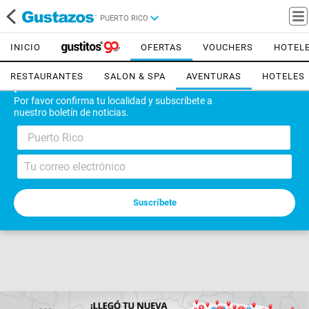
PUERTO RICO
INICIO
OFERTAS
VOUCHERS
HOTEL
RESTAURANTES
SALON & SPA
AVENTURAS
HOTELES
¡Bienvenido!
Por favor confirma tu localidad y subscríbete a
nuestro boletín de noticias.
Puerto Rico