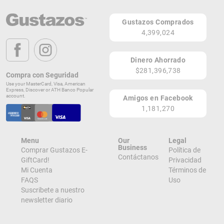
Teléfono: (787) 2201973
Gustazos Comprados
Página Web
4,399,024
2RR 15 Via 1 Villa Fontana
Carolina 00983
Dinero Ahorrado
PR
$281,396,738
Compra con Seguridad
Lugares de Redención
Use your MasterCard, Visa, American
Express, Discover or ATH Banco Popular
account.
Amigos en Facebook
¡Ver todos en el Mapa!
1,181,270
Ave Monserrate, 2RR 468 Villa Fontana Via 1
Carolina 00983
PR
Menu
Our
Legal
¡Localizar en el Mapa!
Business
Comprar Gustazos E-
Política de
Contáctanos
GiftCard!
Privacidad
Mi Cuenta
Términos de
FAQS
Uso
Suscribete a nuestro
newsletter diario