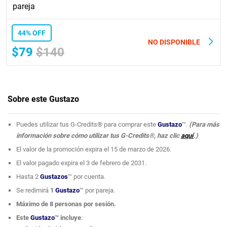
pareja
44% OFF
NO DISPONIBLE
$79
$140
Sobre este Gustazo
Puedes utilizar tus G-Credits® para comprar este
Gustazo
™.
(Para más
información sobre cómo utilizar tus G-Credits®, haz clic
aquí
.)
El valor de la promoción expira el 15 de marzo de 2026.
El valor pagado expira el 3 de febrero de 2031.
Hasta 2
Gustazos
™ por cuenta.
Se redimirá
1
Gustazo
™ por pareja.
Máximo de 8 personas por sesión.
Este
Gustazo
™ incluye
: